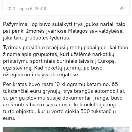
2021 Liepos 6, 20:08
Pažymima, jog buvo sulaikyti trys įgulos nariai, taip
pat penki žmonės įvairiose Malagos savivaldybėse,
įskaitant grupuotės lyderius.
Tyrimas prasidėjo praėjusių metų pabaigoje, kai tapo
žinoma apie grupuotės, kuri užsiėmė narkotikų
pristatymu sportiniais buriniais laivais į Europą,
egzistavimą. Kad nekeltų įtarimų, jie buvo
užregistruoti dalyvauti regatose.
Per kratas buvo rasta 10 kilogramų ketamino, 65
tūkstančiai eurų grynųjų, trys brangūs automobiliai,
su pinigų plovimu susiję dokumentai, įranga, buvo
areštuotos banko sąskaitos ir keli nekilnojamojo
turto objektai, kurių vertė siekia 500 tūkstančių
eurų.