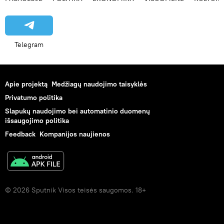
Telegram
Apie projektą
Medžiagų naudojimo taisyklės
Privatumo politika
Slapukų naudojimo bei automatinio duomenų
išsaugojimo politika
Feedback
Kompanijos naujienos
© 2026 Sputnik Visos teisės saugomos. 18+