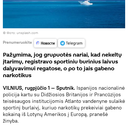
©
Фото: unsplash.com
Prenumeruokite
Pažymima, jog grupuotės nariai, kad nekeltų
įtarimų, registravo sportiniu burinius laivus
dalyvavimui regatose, o po to jais gabeno
narkotikus
VILNIUS, rugpjūčio 1 — Sputnik.
Ispanijos nacionalinė
policija kartu su Didžiosios Britanijos ir Prancūzijos
teisėsaugos institucijomis Atlanto vandenyne sulaikė
sportinį burlaivį, kuriuo narkotikų prekeiviai gabeno
kokainą iš Lotynų Amerikos į Europą, pranešė
žinyba.