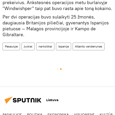
prekeivius. Ankstesnės operacijos metu burlaivyje
"Windwishper" taip pat buvo rasta apie toną kokaino.
Per dvi operacijas buvo sulaikyti 25 žmonės,
daugiausia Britanijos piliečiai, gyvenantys Ispanijos
pietuose — Malagos provincijoje ir Kampo de
Gibraltare.
Pasaulyje
Įvykiai
narkotikai
Ispanija
Atlanto vandenynas
Lietuva
PASAULYJE
POLITIKA
EKONOMIKA
VISUOMENĖ
KULTŪR