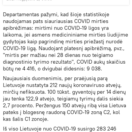
Departamentas pažymi, kad šioje statistikoje
naudojamas pats siauriausias COVID mirties
apibrėžimas: mirtimi nuo COVID-19 ligos yra
laikoma, jei asmens medicininiame mirties liudijime
gydytojas kaip pagrindinę mirties priežastį nurodė
COVID-19 ligą. Naudojant platesnį apibrėžimą, pvz.,
"mirtis per mažiau nei 28 dienas nuo teigiamo
diagnostinio tyrimo rezultato", COVID aukų skaičius
būtų ne 4 416, o dvigubai didesnis: 9 038.
Naujausiais duomenimis, per praėjusią parą
Lietuvoje nustatyta 212 naujų koronaviruso atvejų,
mirčių nefiksuota. 100 tūkst. gyventojų per 14 dienų
jau tenka 122,9 atvejo, teigiamų tyrimų dalis siekia
2,7 procento. Peržengus 150 atvejų ribą visa Lietuva
pateks į blogesnę raudoną COVID-19 zoną C2, kol
kas šalis C1 zonoje.
Iš viso Lietuvoje nuo COVID-19 susirgo 283 246