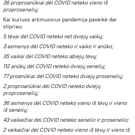
36 proproanūkiai dėl COVID neteko vieno iš
proprosenelių;
Kai kuriuos artimuosius pandemija paveikė dar
stipriau:
5 tėvai dėl COVID neteko net dviejų vaikų;
3 asmenys dėl COVID neteko ir vaiko ir anūko;
35 vaikai dėl COVID neteko abiejų tėvų;
112 anūkų dėl COVID neteko dviejų senelių;
77 proanūkiai dėl COVID neteko dviejų prosenelių;
2 proproanūkiai dėl COVID neteko dviejų
proprosenelių;
36 asmenys dėl COVID neteko vieno iš tėvų ir vieno
iš senelių;
43 vaikaičiai dėl COVID neteko senelio ir prosenelio;
2 vaikaičiai dėl COVID neteko vieno iš tėvų ir vieno iš