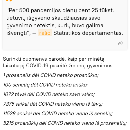
"Per 500 pandemijos dienų bent 25 tūkst.
lietuvių išgyveno skaudžiausias savo
gyvenimo netektis, kurių buvo galima
išvengti", —
rašo
Statistikos departamentas.
Surinkti duomenys parodė, kaip per minėtą
laikotarpį COVID-19 pakeitė žmonių gyvenimus:
1 prosenelis dėl COVID neteko proanūkio;
100 senelių dėl COVID neteko anūko;
1072 tėvai dėl COVID neteko savo vaiko;
7375 vaikai dėl COVID neteko vieno iš tėvų;
11528 anūkai dėl COVID neteko vieno iš senelių;
5215 proanūkių dėl COVID neteko vieno iš prosenelių;