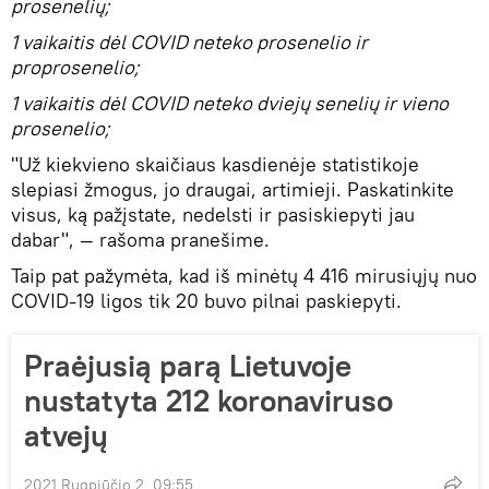
prosenelių;
1 vaikaitis dėl COVID neteko prosenelio ir
proprosenelio;
1 vaikaitis dėl COVID neteko dviejų senelių ir vieno
prosenelio;
"Už kiekvieno skaičiaus kasdienėje statistikoje
slepiasi žmogus, jo draugai, artimieji. Paskatinkite
visus, ką pažįstate, nedelsti ir pasiskiepyti jau
dabar", — rašoma pranešime.
Taip pat pažymėta, kad iš minėtų 4 416 mirusiųjų nuo
COVID-19 ligos tik 20 buvo pilnai paskiepyti.
Praėjusią parą Lietuvoje
nustatyta 212 koronaviruso
atvejų
2021 Rugpjūčio 2, 09:55