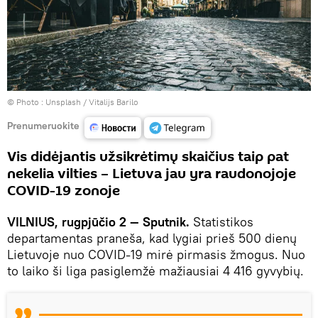
© Photo :
Unsplash / Vitalijs Barilo
Prenumeruokite
Vis didėjantis užsikrėtimų skaičius taip pat
nekelia vilties – Lietuva jau yra raudonojoje
COVID-19 zonoje
VILNIUS, rugpjūčio 2 — Sputnik.
Statistikos
departamentas praneša, kad lygiai prieš 500 dienų
Lietuvoje nuo COVID-19 mirė pirmasis žmogus. Nuo
to laiko ši liga pasiglemžė mažiausiai 4 416 gyvybių.