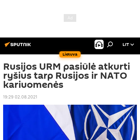
LIT
Lietuva
Rusijos URM pasiūlė atkurti
ryšius tarp Rusijos ir NATO
kariuomenės
19:29 02.08.2021