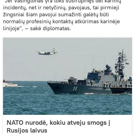
"Jei Vašingtonas yra toks susirūpinęs dėl karinių
incidentų, net ir netyčinių, pavojaus, tai pirmieji
žingsniai šiam pavojui sumažinti galėtų būti
normalių profesinių kontaktų atkūrimas karinėje
linijoje", — sakė diplomatas.
NATO nurodė, kokiu atveju smogs į
Rusijos laivus