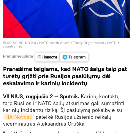
©
CC BY-NC-ND 2.0 / NATO North Atlantic Treaty Organization
/
NATO +
country flag
Prenumeruokite
Pranešime teigiama, kad NATO šalys taip pat
turėtų grįžti prie Rusijos pasiūlymų dėl
eskalavimo ir karinių incidentų
VILNIUS, rugpjūčio 2 — Sputnik.
Karinių kontaktų
tarp Rusijos ir NATO šalių atkūrimas gali sumažinti
karinių incidentų riziką. Šį pasiūlymą pokalbyje su
RIA Novosti
pateikė Rusijos užsienio reikalų
viceministras Aleksandras Gruška.