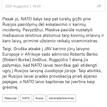
2021 Rugpjūčio 1, 19:43
Pasak jo, NATO šalys taip pat turėtų grįžti prie
Rusijos pasiūlymų dėl eskalavimo ir karinių
incidentų. Pavyzdžiui, Maskva pasiūlė nustatyti
mažiausius leistinus atstumus tarp kovinių orlaivių ir
karo laivų, priminė užsienio reikalų viceministras.
Taigi, Gruška atsakė į JAV karinio jūrų laivyno
Europoje ir Afrikoje vado admirolo Roberto Berko
(Robert Burke) žodžius. Rugpjūčio 1 dieną jis
pažymėjo, kad NATO laivai teoriškai gali atidengti
ugnį į Rusijos laivyną Juodojoje jūroje. Taip atsitiks,
jei Rusijos laivai pradės provokaciją prieš aljanso
pajėgas, o NATO laivo kapitonas tai įvertins kaip
grėsmę.
Pasaulyje
NATO
Rusija
bendradarbiavimas