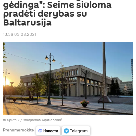
gėdinga": Seime siūloma
pradėti derybas su
Baltarusija
13:36 03.08.2021
© Sputnik / Владислав Адамовский
Prenumeruokite