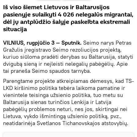
Iš viso šiemet Lietuvos ir Baltarusijos
pasienyje sulaikyti 4 026 nelegalūs migrantai,
dėl jų antplūdžio šalyje paskelbta ekstremali
situacija
VILNIUS, rugpjūčio 3 — Sputnik.
Seimo narys Petras
Gražulis įregistravo Seimo rezoliucijos projektą,
kuriuo siūloma pradėti derybas su Baltarusija, statyti
dvigubą sieną ir neįleisti nelegalių pabėgėlių. Apie
tai praneša Seimo spaudos tarnyba.
Parengtame projekte atkreipiamas dėmesys, kad TS-
LKD kiršinimo politika tebėra laikoma pamatine ir
vienintele teisinga užsienio politika, tuo metu su
Baltarusija sienas turinčios Lenkija ir Latvija
pabėgėlių problemos neturi, nes jos, skirtingai nei
Lietuva, vykdo išmintingą užsienio politiką, pvz.,
neatidarinėja Svetlanos Tichanovskajos atstovybių.