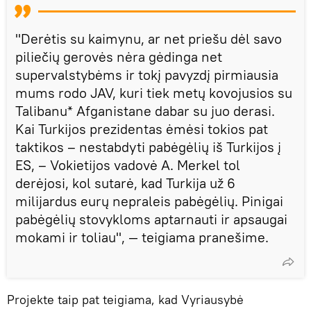
"Derėtis su kaimynu, ar net priešu dėl savo
piliečių gerovės nėra gėdinga net
supervalstybėms ir tokį pavyzdį pirmiausia
mums rodo JAV, kuri tiek metų kovojusios su
Talibanu* Afganistane dabar su juo derasi.
Kai Turkijos prezidentas ėmėsi tokios pat
taktikos – nestabdyti pabėgėlių iš Turkijos į
ES, – Vokietijos vadovė A. Merkel tol
derėjosi, kol sutarė, kad Turkija už 6
milijardus eurų nepraleis pabėgėlių. Pinigai
pabėgėlių stovykloms aptarnauti ir apsaugai
mokami ir toliau", — teigiama pranešime.
Projekte taip pat teigiama, kad Vyriausybė