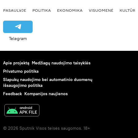
PASAULYJE
POLITIKA
EKONOMIKA
VISUOMENĖ
KULTŪR
Telegram
Apie projektą
Medžiagų naudojimo taisyklės
Privatumo politika
Slapukų naudojimo bei automatinio duomenų
išsaugojimo politika
Feedback
Kompanijos naujienos
© 2026 Sputnik Visos teisės saugomos. 18+