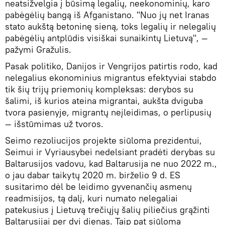
neatsižvelgia į būsimą legalių, neekonominių, karo
pabėgėlių bangą iš Afganistano. "Nuo jų net Iranas
stato aukštą betoninę sieną, toks legalių ir nelegalių
pabėgėlių antplūdis visiškai sunaikintų Lietuvą", —
pažymi Gražulis.
Pasak politiko, Danijos ir Vengrijos patirtis rodo, kad
nelegalius ekonominius migrantus efektyviai stabdo
tik šių trijų priemonių kompleksas: derybos su
šalimi, iš kurios ateina migrantai, aukšta dviguba
tvora pasienyje, migrantų neįleidimas, o perlipusių
— išstūmimas už tvoros.
Seimo rezoliucijos projekte siūloma prezidentui,
Seimui ir Vyriausybei nedelsiant pradėti derybas su
Baltarusijos vadovu, kad Baltarusija ne nuo 2022 m.,
o jau dabar taikytų 2020 m. birželio 9 d. ES
susitarimo dėl be leidimo gyvenančių asmenų
readmisijos, tą dalį, kuri numato nelegaliai
patekusius į Lietuvą trečiųjų šalių piliečius grąžinti
Baltarusijai per dvi dienas. Taip pat siūloma