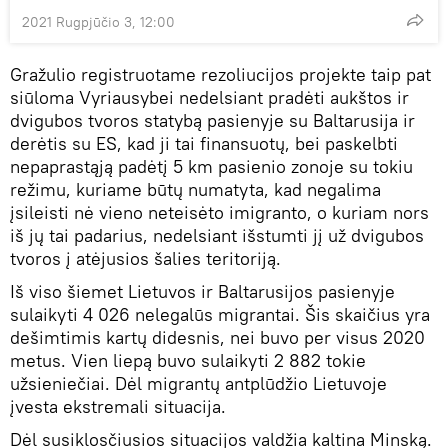
2021 Rugpjūčio 3, 12:00
Gražulio registruotame rezoliucijos projekte taip pat
siūloma Vyriausybei nedelsiant pradėti aukštos ir
dvigubos tvoros statybą pasienyje su Baltarusija ir
derėtis su ES, kad ji tai finansuotų, bei paskelbti
nepaprastąją padėtį 5 km pasienio zonoje su tokiu
režimu, kuriame būtų numatyta, kad negalima
įsileisti nė vieno neteisėto imigranto, o kuriam nors
iš jų tai padarius, nedelsiant išstumti jį už dvigubos
tvoros į atėjusios šalies teritoriją.
Iš viso šiemet Lietuvos ir Baltarusijos pasienyje
sulaikyti 4 026 nelegalūs migrantai. Šis skaičius yra
dešimtimis kartų didesnis, nei buvo per visus 2020
metus. Vien liepą buvo sulaikyti 2 882 tokie
užsieniečiai. Dėl migrantų antplūdžio Lietuvoje
įvesta ekstremali situacija.
Dėl susiklosčiusios situacijos valdžia kaltina Minską.