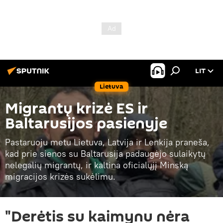
LIT
Lietuva
Migrantų krizė ES ir
Baltarusijos pasienyje
Pastaruoju metu Lietuva, Latvija ir Lenkija praneša,
kad prie sienos su Baltarusija padaugėjo sulaikytų
nelegalių migrantų, ir kaltina oficialųjį Minską
migracijos krizės sukėlimu.
"Derėtis su kaimynu nėra