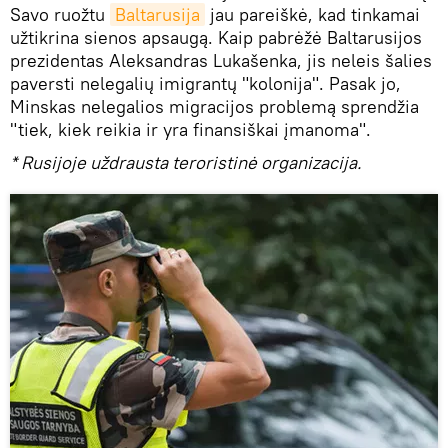
Savo ruožtu
Baltarusija
jau pareiškė, kad tinkamai
užtikrina sienos apsaugą. Kaip pabrėžė Baltarusijos
prezidentas Aleksandras Lukašenka, jis neleis šalies
paversti nelegalių imigrantų "kolonija". Pasak jo,
Minskas nelegalios migracijos problemą sprendžia
"tiek, kiek reikia ir yra finansiškai įmanoma".
* Rusijoje uždrausta teroristinė organizacija.