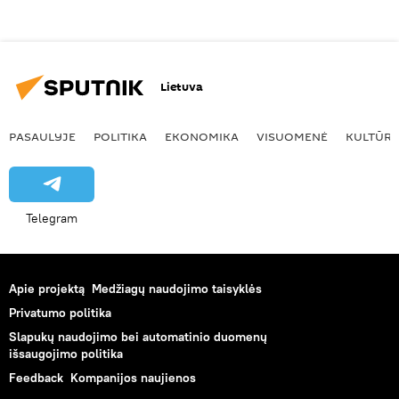
Lietuva
PASAULYJE
POLITIKA
EKONOMIKA
VISUOMENĖ
KULTŪR
Telegram
Apie projektą
Medžiagų naudojimo taisyklės
Privatumo politika
Slapukų naudojimo bei automatinio duomenų
išsaugojimo politika
Feedback
Kompanijos naujienos