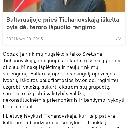
Baltarusijoje prieš Tichanovskają iškelta
byla dėl teroro išpuolio rengimo
2021 Kovo 29, 20:15
Opozicija rinkimų nugalėtoja laiko Svetlaną
Tichanovskają, inicijuoja tarptautinių sankcijų prieš
oficialų Minską išplėtimą ir naujų rinkimų
surengimą. Baltarusijoje prieš daugelį opozicijos
lyderių iškeltos baudžiamosios bylos dėl raginimų
užgrobti valdžią, sukurti ekstremistų grupuotę,
sąmokslo užgrobti valstybės valdžią
nekonstitucinėmis priemonėmis ir bandymo įvykdyti
teroro išpuolį.
Į Lietuvą išvykusi Tichanovskaja, kuri taip pat yra
kaltinamoji baudžiamosiose bylose, įtraukta į