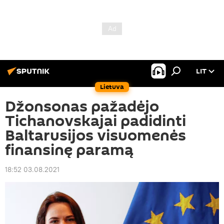
LIT
Lietuva
Džonsonas pažadėjo
Tichanovskajai padidinti
Baltarusijos visuomenės
finansinę paramą
18:52 03.08.2021