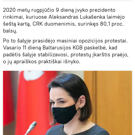
2020 metų rugpjūčio 9 dieną įvyko prezidento
rinkimai, kuriuose Aleksandras Lukašenka laimėjo
šeštą kartą, CRK duomenimis, surinkęs 80,1 proc.
balsų.
Po to šalyje prasidėjo masiniai opozicijos protestai.
Vasario 11 dieną Baltarusijos KGB paskelbė, kad
padėtis šalyje stabilizavosi, protestų įkarštis praėjo,
o jų apraiškos praktiškai išnyko.