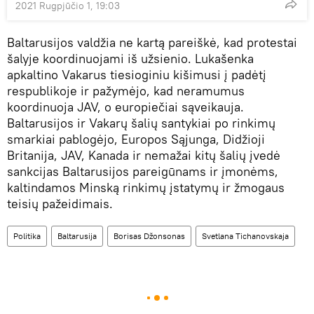
2021 Rugpjūčio 1, 19:03
Baltarusijos valdžia ne kartą pareiškė, kad protestai
šalyje koordinuojami iš užsienio. Lukašenka
apkaltino Vakarus tiesioginiu kišimusi į padėtį
respublikoje ir pažymėjo, kad neramumus
koordinuoja JAV, o europiečiai sąveikauja.
Baltarusijos ir Vakarų šalių santykiai po rinkimų
smarkiai pablogėjo, Europos Sąjunga, Didžioji
Britanija, JAV, Kanada ir nemažai kitų šalių įvedė
sankcijas Baltarusijos pareigūnams ir įmonėms,
kaltindamos Minską rinkimų įstatymų ir žmogaus
teisių pažeidimais.
Politika
Baltarusija
Borisas Džonsonas
Svetlana Tichanovskaja