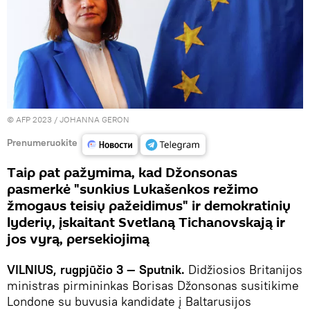
© AFP 2023 / JOHANNA GERON
Prenumeruokite
Taip pat pažymima, kad Džonsonas
pasmerkė "sunkius Lukašenkos režimo
žmogaus teisių pažeidimus" ir demokratinių
lyderių, įskaitant Svetlaną Tichanovskają ir
jos vyrą, persekiojimą
VILNIUS, rugpjūčio 3 — Sputnik.
Didžiosios Britanijos
ministras pirmininkas Borisas Džonsonas susitikime
Londone su buvusia kandidate į Baltarusijos