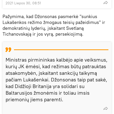
2021 Liepos 30, 08:51
Pažymima, kad Džonsonas pasmerkė "sunkius
Lukašenkos režimo žmogaus teisių pažeidimus" ir
demokratinių lyderių, įskaitant Svetlaną
Tichanovskają ir jos vyrą, persekiojimą.
Ministras pirmininkas kalbėjo apie veiksmus,
kurių JK ėmėsi, kad režimas būtų patrauktas
atsakomybėn, įskaitant sankcijų taikymą
pačiam Lukašenkai. Džonsonas taip pat sakė,
kad Didžioji Britanija yra solidari su
Baltarusijos žmonėmis ir toliau imsis
priemonių jiems paremti.