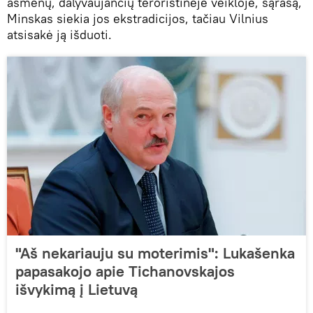
asmenų, dalyvaujančių teroristinėje veikloje, sąrašą,
Minskas siekia jos ekstradicijos, tačiau Vilnius
atsisakė ją išduoti.
"Aš nekariauju su moterimis": Lukašenka
papasakojo apie Tichanovskajos
išvykimą į Lietuvą