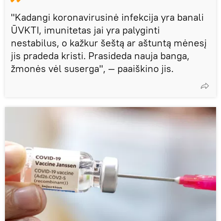
"Kadangi koronavirusinė infekcija yra banali
ŪVKTI, imunitetas jai yra palyginti
nestabilus, o kažkur šeštą ar aštuntą mėnesį
jis pradeda kristi. Prasideda nauja banga,
žmonės vėl suserga", — paaiškino jis.