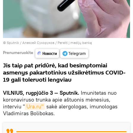
© Sputnik / Алексей Сухоруков
/
Pereiti į medijų banką
Prenumeruokite
Jis taip pat pridūrė, kad besimptomiai
asmenys pakartotinius užsikrėtimus COVID-
19 gali toleruoti lengviau
VILNIUS, rugpjūčio 3 — Sputnik.
Imunitetas nuo
koronaviruso trunka apie aštuonis mėnesius,
interviu "
Ura.ru"
sakė alergologas, imunologas
Vladimiras Bolibokas.