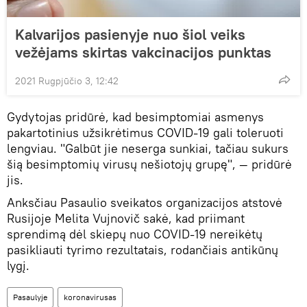
Kalvarijos pasienyje nuo šiol veiks
vežėjams skirtas vakcinacijos punktas
2021 Rugpjūčio 3, 12:42
Gydytojas pridūrė, kad besimptomiai asmenys
pakartotinius užsikrėtimus COVID-19 gali toleruoti
lengviau. "Galbūt jie neserga sunkiai, tačiau sukurs
šią besimptomių virusų nešiotojų grupę", — pridūrė
jis.
Anksčiau Pasaulio sveikatos organizacijos atstovė
Rusijoje Melita Vujnovič sakė, kad priimant
sprendimą dėl skiepų nuo COVID-19 nereikėtų
pasikliauti tyrimo rezultatais, rodančiais antikūnų
lygį.
Pasaulyje
koronavirusas