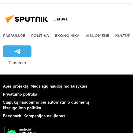
Lietuva
PASAULYJE
POLITIKA
EKONOMIKA
VISUOMENĖ
KULTŪR
Telegram
Apie projektą
Medžiagų naudojimo taisyklės
Privatumo politika
Slapukų naudojimo bei automatinio duomenų
išsaugojimo politika
Feedback
Kompanijos naujienos