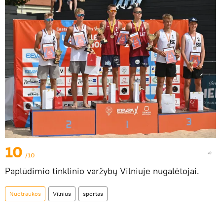
10
/10
Paplūdimio tinklinio varžybų Vilniuje nugalėtojai.
Nuotraukos
Vilnius
sportas