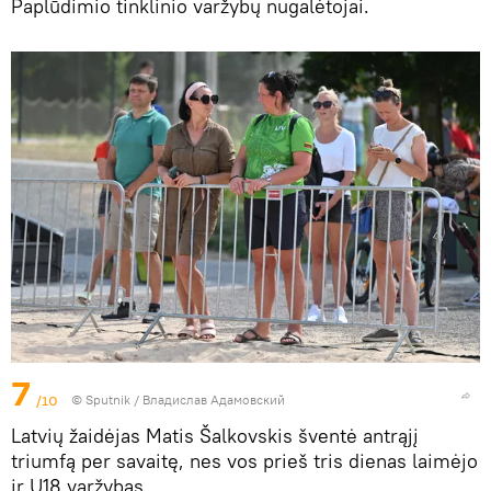
Paplūdimio tinklinio varžybų nugalėtojai.
7
/10
© Sputnik / Владислав Адамовский
Latvių žaidėjas Matis Šalkovskis šventė antrąjį
triumfą per savaitę, nes vos prieš tris dienas laimėjo
ir U18 varžybas.