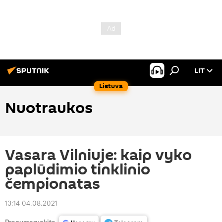
LIT
Lietuva
Nuotraukos
Vasara Vilniuje: kaip vyko
paplūdimio tinklinio
čempionatas
13:14 04.08.2021
Prenumeruokite