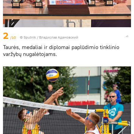
2
/10
© Sputnik / Владислав Адамовский
Taurės, medaliai ir diplomai paplūdimio tinklinio
varžybų nugalėtojams.