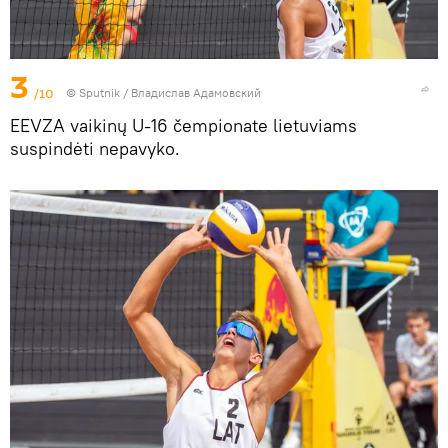
3
/10
© Sputnik / Владислав Адамовский
EEVZA vaikinų U-16 čempionate lietuviams
suspindėti nepavyko.