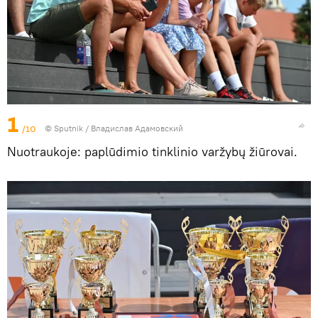
1
/10
© Sputnik / Владислав Адамовский
Nuotraukoje: paplūdimio tinklinio varžybų žiūrovai.