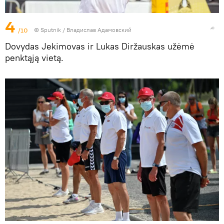
4
/10
© Sputnik / Владислав Адамовский
Dovydas Jekimovas ir Lukas Diržauskas užėmė
penktąją vietą.