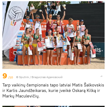
9
/10
© Sputnik / Владислав Адамовский
Tarp vaikinų čempionais tapo latviai Matis Šalkovskis
ir Karlis Jaundžeikaras, kurie įveikė Oskarą Kilką ir
Markų Maculevičių.