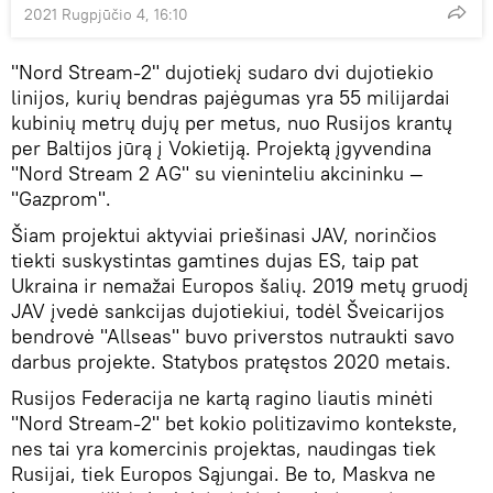
2021 Rugpjūčio 4, 16:10
"Nord Stream-2" dujotiekį sudaro dvi dujotiekio
linijos, kurių bendras pajėgumas yra 55 milijardai
kubinių metrų dujų per metus, nuo Rusijos krantų
per Baltijos jūrą į Vokietiją. Projektą įgyvendina
"Nord Stream 2 AG" su vieninteliu akcininku —
"Gazprom".
Šiam projektui aktyviai priešinasi JAV, norinčios
tiekti suskystintas gamtines dujas ES, taip pat
Ukraina ir nemažai Europos šalių. 2019 metų gruodį
JAV įvedė sankcijas dujotiekiui, todėl Šveicarijos
bendrovė "Allseas" buvo priverstos nutraukti savo
darbus projekte. Statybos pratęstos 2020 metais.
Rusijos Federacija ne kartą ragino liautis minėti
"Nord Stream-2" bet kokio politizavimo kontekste,
nes tai yra komercinis projektas, naudingas tiek
Rusijai, tiek Europos Sąjungai. Be to, Maskva ne