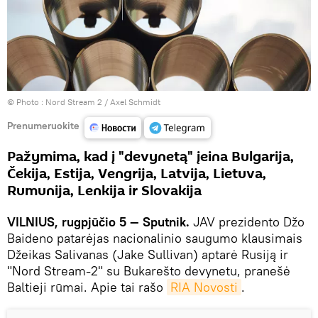
© Photo :
Nord Stream 2 / Axel Schmidt
Prenumeruokite
Pažymima, kad į "devynetą" įeina Bulgarija,
Čekija, Estija, Vengrija, Latvija, Lietuva,
Rumunija, Lenkija ir Slovakija
VILNIUS, rugpjūčio 5 — Sputnik.
JAV prezidento Džo
Baideno patarėjas nacionalinio saugumo klausimais
Džeikas Salivanas (Jake Sullivan) aptarė Rusiją ir
"Nord Stream-2" su Bukarešto devynetu, pranešė
Baltieji rūmai. Apie tai rašo
RIA Novosti
.