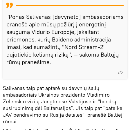
"Ponas Salivanas [devyneto] ambasadoriams
pranešė apie mūsų požiūrį į energetinį
saugumą Vidurio Europoje, įskaitant
priemones, kurių Baideno administracija
imasi, kad sumažintų "Nord Stream-2"
dujotiekio keliamą riziką", — sakoma Baltųjų
rūmų pranešime.
Salivanas taip pat aptarė su devynių šalių
ambasadoriais Ukrainos prezidento Vladimiro
Zelenskio vizitą Jungtinėse Valstijose ir "bendrą
susirūpinimą dėl Baltarusijos". Jis taip pat "pateikė
JAV bendravimo su Rusija detales", pranešė Baltieji
rūmai.