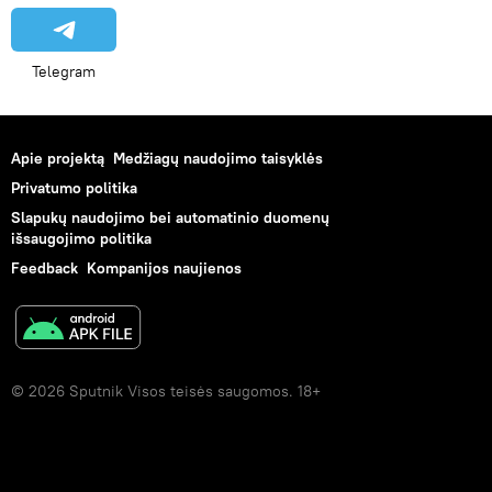
Telegram
Apie projektą
Medžiagų naudojimo taisyklės
Privatumo politika
Slapukų naudojimo bei automatinio duomenų
išsaugojimo politika
Feedback
Kompanijos naujienos
© 2026 Sputnik Visos teisės saugomos. 18+