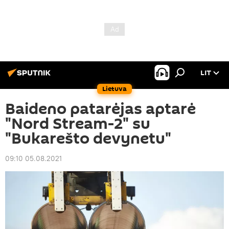
LIT
Lietuva
Baideno patarėjas aptarė
"Nord Stream-2" su
"Bukarešto devynetu"
09:10 05.08.2021