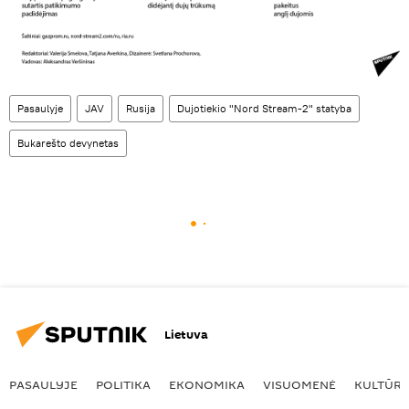
Pasaulyje
JAV
Rusija
Dujotiekio "Nord Stream-2" statyba
Bukarešto devynetas
Lietuva
PASAULYJE
POLITIKA
EKONOMIKA
VISUOMENĖ
KULTŪR