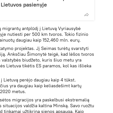
 Lietuvos pasienyje
 migrantų antplūdį į Lietuvą Vyriausybė
yje nutiesti per 500 km tvoros. Tokio fizinio
ainuotų daugiau kaip 152,460 mln. eurų.
atymo projektas. Jį Seimas turėtų svarstyti
siją. Anksčiau Šimonytė teigė, kad lėšos tvoros
 valstybės biudžeto, kuris šiuo metu yra
lės Lietuva tikėtis ES paramos, kol kas išlieka
 į Lietuvą perėjo daugiau kaip 4 tūkst.
ičius yra daugiau kaip keliasdešimt kartų
s 2020 metus.
isėtos migracijos yra paskelbusi ekstremalią
s situacijos valdžia kaltina Minską. Savo ruožtu
d tinkamai užtikrina sienos apsaugą. Kaip