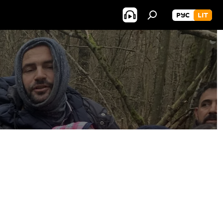
РУС
LIT