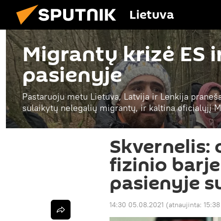
Lietuva
Migrantų krizė ES i
pasienyje
Pastaruoju metu Lietuva, Latvija ir Lenkija praneš
sulaikytų nelegalių migrantų, ir kaltina oficialųjį
Skvernelis: 
fizinio barj
pasienyje su
14:30 05.08.2021
(atnaujinta:
15:38