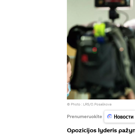
© Photo :
LRS/O.Posaškova
Prenumeruokite
Opozicijos lyderis pažy