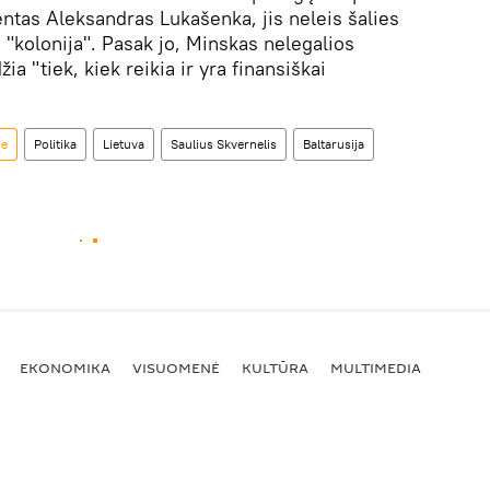
entas Aleksandras Lukašenka, jis neleis šalies
 "kolonija". Pasak jo, Minskas nelegalios
a "tiek, kiek reikia ir yra finansiškai
je
Politika
Lietuva
Saulius Skvernelis
Baltarusija
EKONOMIKA
VISUOMENĖ
KULTŪRA
MULTIMEDIA