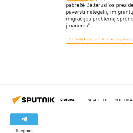
pabrėžė Baltarusijos prezid
paversti nelegalių imigrantų
migracijos problemą sprendži
įmanoma".
Migrantų krizė ES ir Baltarusijos pasieny
Lietuva
PASAULYJE
POLITIKA
Telegram