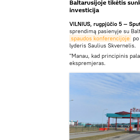
Baltarusijoje tikėtis su
investicija
VILNIUS, rugpjūčio 5 — Spu
sprendimą pasienyje su Baltar
spaudos konferencijoje
po 
lyderis Saulius Skvernelis.
"Manau, kad principinis palai
ekspremjeras.