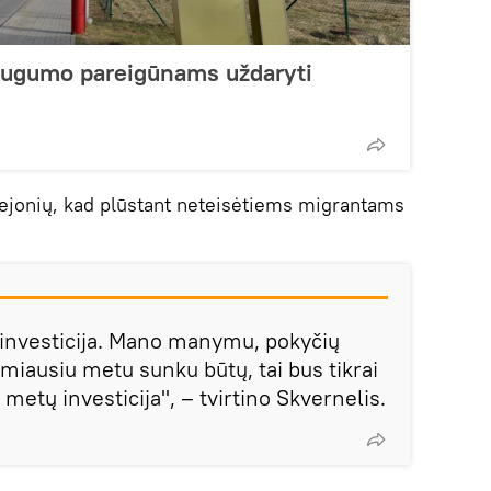
augumo pareigūnams uždaryti
bejonių, kad plūstant neteisėtiems migrantams
ri investicija. Mano manymu, pokyčių
timiausiu metu sunku būtų, tai bus tikrai
metų investicija", – tvirtino Skvernelis.