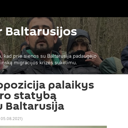
r Baltarusijos
a, kad prie sienos su Baltarusija padaugėjo
 Minską migracijos krizės sukėlimu.
opozicija palaikys
ero statybą
 Baltarusija
 05.08.2021
)