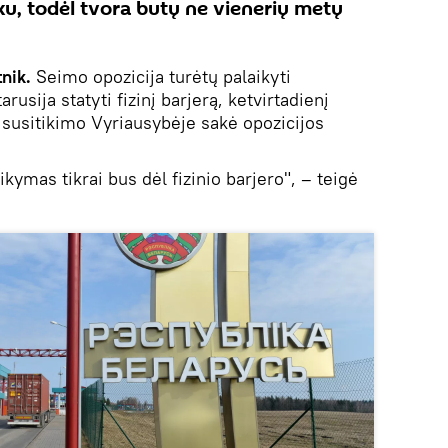
nku, todėl tvora butų ne vienerių metų
tnik.
Seimo opozicija turėtų palaikyti
usija statyti fizinį barjerą, ketvirtadienį
susitikimo Vyriausybėje sakė opozicijos
kymas tikrai bus dėl fizinio barjero", – teigė