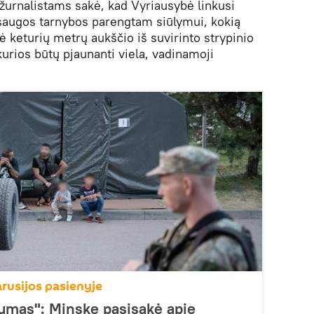
žurnalistams sakė, kad Vyriausybė linkusi
psaugos tarnybos parengtam siūlymui, kokią
inė keturių metrų aukščio iš suvirinto strypinio
kurios būtų pjaunanti viela, vadinamoji
arusijos pasienyje
kumas": Minske pasisakė apie