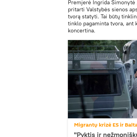
Premjerė Ingrida Šimonytė 
pritarti Valstybės sienos a
tvorą statyti. Tai būtų tinkl
tinklo pagaminta tvora, ant 
koncertina.
Migrantų krizė ES ir Balt
"Pyktis ir nežmoniš