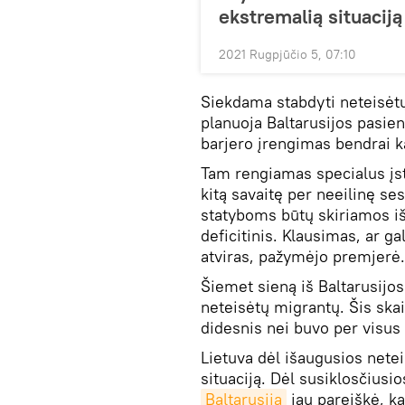
ekstremalią situaciją
2021 Rugpjūčio 5, 07:10
Siekdama stabdyti neteisėtų
planuoja Baltarusijos pasien
barjero įrengimas bendrai k
Tam rengiamas specialus įst
kitą savaitę per neeilinę se
statyboms būtų skiriamos iš
deficitinis. Klausimas, ar ga
atviras, pažymėjo premjerė.
Šiemet sieną iš Baltarusijos
neteisėtų migrantų. Šis ska
didesnis nei buvo per visu
Lietuva dėl išaugusios nete
situaciją. Dėl susiklosčiusio
Baltarusija
jau pareiškė, ka