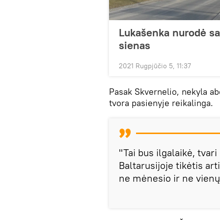
Lukašenka nurodė s
sienas
2021 Rugpjūčio 5, 11:37
Pasak Skvernelio, nekyla a
tvora pasienyje reikalinga.
"Tai bus ilgalaikė, tva
Baltarusijoje tikėtis ar
ne mėnesio ir ne vienų 