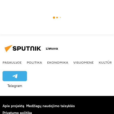
Lietuva
PASAULYJE
POLITIKA
EKONOMIKA
VISUOMENĖ
KULTŪR
Telegram
Apie projektą
Medžiagų naudojimo taisyklės
Privatumo politika