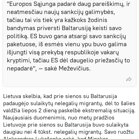
"Europos Sąjunga padarė daug pareiškimų, ir
neatmesčiau naujų sankcijų galimybės,
tačiau tai vis tiek yra kažkoks žodinis
bandymas priversti Baltarusiją keisti savo
politiką. ES buvo gana atsargi savo sankcijų
paketuose, iš esmės vienu ypu buvo galima
išjungti visą prekybą respublikoje vakarų
kryptimi, tačiau ES dėl daugelio priežasčių to
nepadarė", — sakė Meževičius.
Lietuva skelbia, kad prie sienos su Baltarusija
padaugėjo sulaikytų nelegalių migrantų, dėl to šalies
valdžia liepos 2 dieną paskelbė ekstremalią situaciją.
Naujausiais duomenimis, nuo metų pradžios
Lietuvoje prie sienos su Baltarusija buvo sulaikyta
daugiau nei 4 tūkst. nelegalių migrantų. Savo ruožtu
Aleksandras Lukašenka sakė, kad Minskas