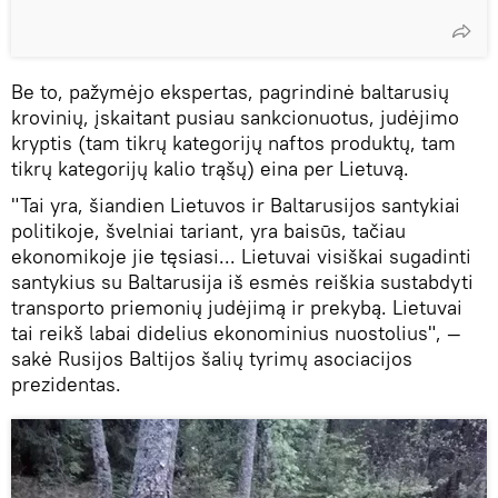
Be to, pažymėjo ekspertas, pagrindinė baltarusių
krovinių, įskaitant pusiau sankcionuotus, judėjimo
kryptis (tam tikrų kategorijų naftos produktų, tam
tikrų kategorijų kalio trąšų) eina per Lietuvą.
"Tai yra, šiandien Lietuvos ir Baltarusijos santykiai
politikoje, švelniai tariant, yra baisūs, tačiau
ekonomikoje jie tęsiasi... Lietuvai visiškai sugadinti
santykius su Baltarusija iš esmės reiškia sustabdyti
transporto priemonių judėjimą ir prekybą. Lietuvai
tai reikš labai didelius ekonominius nuostolius", —
sakė Rusijos Baltijos šalių tyrimų asociacijos
prezidentas.