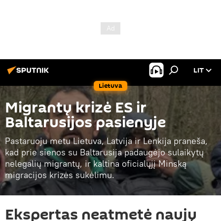
LIT
Lietuva
Migrantų krizė ES ir
Baltarusijos pasienyje
Pastaruoju metu Lietuva, Latvija ir Lenkija praneša,
kad prie sienos su Baltarusija padaugėjo sulaikytų
nelegalių migrantų, ir kaltina oficialųjį Minską
migracijos krizės sukėlimu.
Ekspertas neatmetė naujų