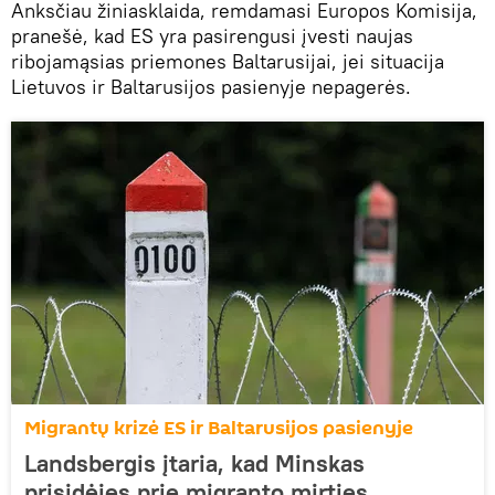
Anksčiau žiniasklaida, remdamasi Europos Komisija,
pranešė, kad ES yra pasirengusi įvesti naujas
ribojamąsias priemones Baltarusijai, jei situacija
Lietuvos ir Baltarusijos pasienyje nepagerės.
Migrantų krizė ES ir Baltarusijos pasienyje
Landsbergis įtaria, kad Minskas
prisidėjęs prie migranto mirties