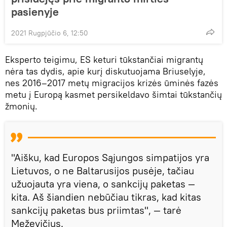
pasienyje
2021 Rugpjūčio 6, 12:50
Eksperto teigimu, ES keturi tūkstančiai migrantų
nėra tas dydis, apie kurį diskutuojama Briuselyje,
nes 2016–2017 metų migracijos krizės ūminės fazės
metu į Europą kasmet persikeldavo šimtai tūkstančių
žmonių.
"Aišku, kad Europos Sąjungos simpatijos yra
Lietuvos, o ne Baltarusijos pusėje, tačiau
užuojauta yra viena, o sankcijų paketas —
kita. Aš šiandien nebūčiau tikras, kad kitas
sankcijų paketas bus priimtas", — tarė
Meževičius.