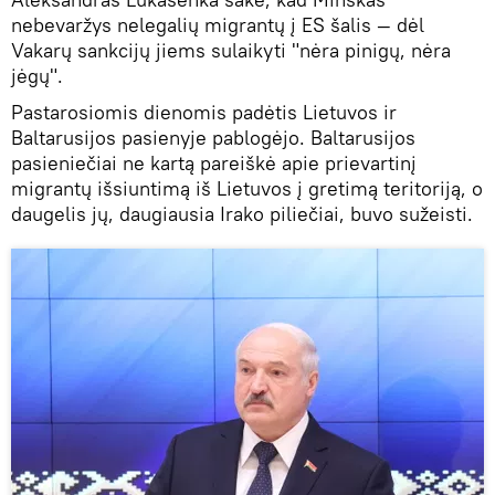
nebevaržys nelegalių migrantų į ES šalis — dėl
Vakarų sankcijų jiems sulaikyti "nėra pinigų, nėra
jėgų".
Pastarosiomis dienomis padėtis Lietuvos ir
Baltarusijos pasienyje pablogėjo. Baltarusijos
pasieniečiai ne kartą pareiškė apie prievartinį
migrantų išsiuntimą iš Lietuvos į gretimą teritoriją, o
daugelis jų, daugiausia Irako piliečiai, buvo sužeisti.