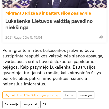
Migrantų krizė ES ir Baltarusijos pasienyje
Lukašenka Lietuvos valdžią pavadino
niekšinga
2021 Rugpjūčio 5, 15:54
Po migranto mirties Lukašenkos įsakymu buvo
sustiprinta respublikos valstybinės sienos apsauga, į
svarbiausias sritis buvo dislokuotos papildomos
pajėgos. Kaip pažymėjo Lukašenka, Baltarusijos
gyventojai turi jaustis ramūs, kai kaimyninės šalys
per oficialius patikrinimo punktus išsiunčia
nelegalius imigrantus.
Migrantų krizė ES ir Baltarusijos pasienyje
Lietuva
sankcijos
Baltarusija
migrantai
ES