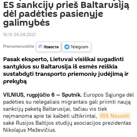
ES sankcijų prieš Baltarusiją
dėl padėties pasienyje
galimybės
16:10 06.08.2021
Prenumeruokite
Pasak eksperto, Lietuvai visiškai sugadinti
santykius su Baltarusija iš esmės reiškia
sustabdyti transporto priemonių judėjimą ir
prekybą
VILNIUS, rugpjūčio 6 — Sputnik.
Europos Sąjunga dėl
padėties su nelegaliais migrantais gali priimti naują
sankcijų paketą Baltarusijai, tačiau vis tiek
neįmanoma apie tai kalbėti užtikrintai,
RIA Novosti
sakė Rusijos Baltijos studijų asociacijos prezidentas
Nikolajus Meževičius.