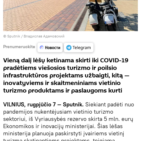
© Sputnik / Владислав Адамовский
Prenumeruokite
Vieną dalį lėšų ketinama skirti iki COVID-19
pradėtiems viešosios turizmo ir poilsio
infrastruktūros projektams užbaigti, kitą —
inovatyviems ir skaitmeniniams vietinio
turizmo produktams ir paslaugoms kurti
VILNIUS, rugpjūčio 7 — Sputnik.
Siekiant padėti nuo
pandemijos nukentėjusiam vietinio turizmo
sektoriui, iš Vyriausybės rezervo skirta 5 mln. eurų
Ekonomikos ir inovacijų ministerijai. Šias lėšas
ministerija planuoja paskirstyti įvairiems vietinį
turizmą skatinantiems projektams, teigiama