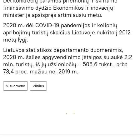
Dėl konkrečių paramos priemonių ir skiriamo
finansavimo dydžio Ekonomikos ir inovacijų
ministerija apsispręs artimiausiu metu.
2020 m. dėl COVID-19 pandemijos ir kelionių
apribojimų turistų skaičius Lietuvoje nukrito į 2012
metų lygį.
Lietuvos statistikos departamento duomenimis,
2020 m. šalies apgyvendinimo įstaigos sulaukė 2,2
mln. turistų, iš jų užsieniečių – 505,6 tūkst., arba
73,4 proc. mažiau nei 2019 m.
Visuomenė
Vilnius