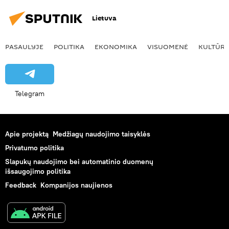
Lietuva
PASAULYJE
POLITIKA
EKONOMIKA
VISUOMENĖ
KULTŪR
Telegram
Apie projektą
Medžiagų naudojimo taisyklės
Privatumo politika
Slapukų naudojimo bei automatinio duomenų
išsaugojimo politika
Feedback
Kompanijos naujienos