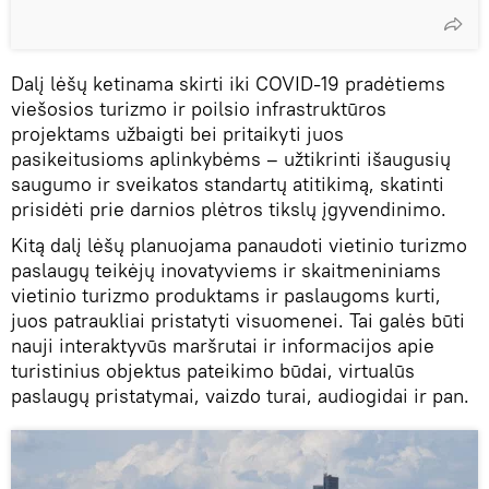
Dalį lėšų ketinama skirti iki COVID-19 pradėtiems
viešosios turizmo ir poilsio infrastruktūros
projektams užbaigti bei pritaikyti juos
pasikeitusioms aplinkybėms – užtikrinti išaugusių
saugumo ir sveikatos standartų atitikimą, skatinti
prisidėti prie darnios plėtros tikslų įgyvendinimo.
Kitą dalį lėšų planuojama panaudoti vietinio turizmo
paslaugų teikėjų inovatyviems ir skaitmeniniams
vietinio turizmo produktams ir paslaugoms kurti,
juos patraukliai pristatyti visuomenei. Tai galės būti
nauji interaktyvūs maršrutai ir informacijos apie
turistinius objektus pateikimo būdai, virtualūs
paslaugų pristatymai, vaizdo turai, audiogidai ir pan.