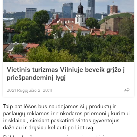
Vietinis turizmas Vilniuje beveik grįžo į
priešpandeminį lygį
2021 Rugpjūčio 2, 20:11
Taip pat lėšos bus naudojamos šių produktų ir
paslaugų reklamos ir rinkodaros priemonių kūrimui
ir sklaidai, siekiant paskatinti vietos gyventojus
dažniau ir drąsiau keliauti po Lietuvą.