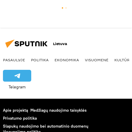
Lietuva
PASAULYJE
POLITIKA
EKONOMIKA
VISUOMENĖ
KULTŪR
Telegram
Apie projektą
Medžiagų naudojimo taisyklės
Privatumo politika
Slapukų naudojimo bei automatinio duomenų
išsaugojimo politika