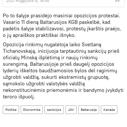
2021 Rugpjūčio 6, 19:35
Po to šalyje prasidėjo masiniai opozicijos protestai.
Vasario 11 dieną Baltarusijos KGB paskelbė, kad
padėtis šalyje stabilizavosi, protestų įkarštis praėjo,
o jų apraiškos praktiškai išnyko.
Opozicija rinkimų nugalėtoja laiko Svetlaną
Tichanovskają, inicijuoja tarptautinių sankcijų prieš
oficialų Minską išplėtimą ir naujų rinkimų
surengimą. Baltarusijoje prieš daugelį opozicijos
lyderių iškeltos baudžiamosios bylos dėl raginimų
užgrobti valdžią, sukurti ekstremistų grupuotę,
sąmokslo užgrobti valstybės valdžią
nekonstitucinėmis priemonėmis ir bandymo įvykdyti
teroro išpuolį.
Politika
Ekonomika
sankcijos
JAV
Baltarusija
Kanada