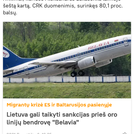
šeštą kartą, CRK duomenimis, surinkęs 80,1 proc.
balsų.
Migrantų krizė ES ir Baltarusijos pasienyje
Lietuva gali taikyti sankcijas prieš oro
linijų bendrovę "Belavia"