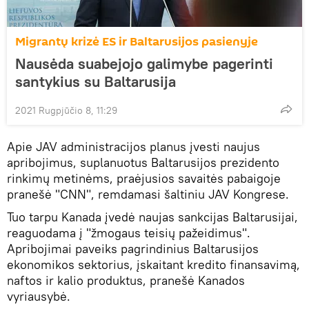
Migrantų krizė ES ir Baltarusijos pasienyje
Nausėda suabejojo galimybe pagerinti
santykius su Baltarusija
2021 Rugpjūčio 8, 11:29
Apie JAV administracijos planus įvesti naujus
apribojimus, suplanuotus Baltarusijos prezidento
rinkimų metinėms, praėjusios savaitės pabaigoje
pranešė "CNN", remdamasi šaltiniu JAV Kongrese.
Tuo tarpu Kanada įvedė naujas sankcijas Baltarusijai,
reaguodama į "žmogaus teisių pažeidimus".
Apribojimai paveiks pagrindinius Baltarusijos
ekonomikos sektorius, įskaitant kredito finansavimą,
naftos ir kalio produktus, pranešė Kanados
vyriausybė.