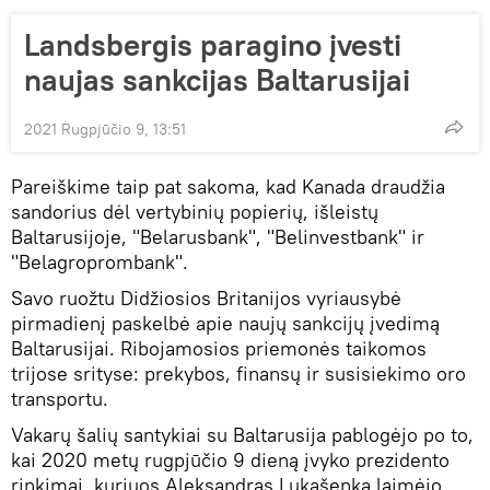
Landsbergis paragino įvesti
naujas sankcijas Baltarusijai
2021 Rugpjūčio 9, 13:51
Pareiškime taip pat sakoma, kad Kanada draudžia
sandorius dėl vertybinių popierių, išleistų
Baltarusijoje, "Belarusbank", "Belinvestbank" ir
"Belagroprombank".
Savo ruožtu Didžiosios Britanijos vyriausybė
pirmadienį paskelbė apie naujų sankcijų įvedimą
Baltarusijai. Ribojamosios priemonės taikomos
trijose srityse: prekybos, finansų ir susisiekimo oro
transportu.
Vakarų šalių santykiai su Baltarusija pablogėjo po to,
kai 2020 metų rugpjūčio 9 dieną įvyko prezidento
rinkimai, kuriuos Aleksandras Lukašenka laimėjo