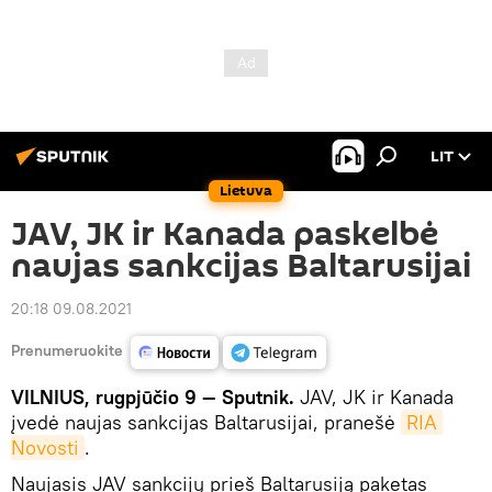
LIT
Lietuva
JAV, JK ir Kanada paskelbė
naujas sankcijas Baltarusijai
20:18 09.08.2021
Prenumeruokite
VILNIUS, rugpjūčio 9 — Sputnik.
JAV, JK ir Kanada
įvedė naujas sankcijas Baltarusijai, pranešė
RIA 
Novosti
.
Naujasis JAV sankcijų prieš Baltarusiją paketas