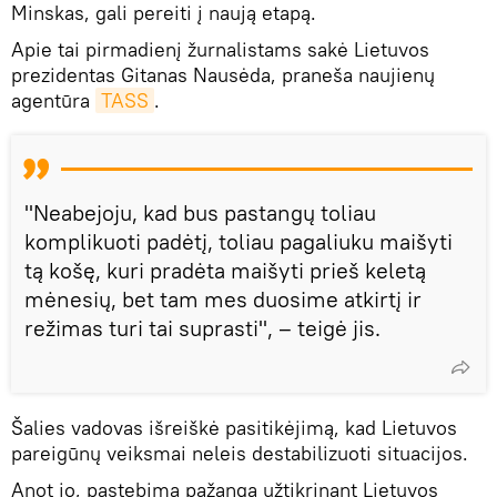
Minskas, gali pereiti į naują etapą.
Apie tai pirmadienį žurnalistams sakė Lietuvos
prezidentas Gitanas Nausėda, praneša naujienų
agentūra
TASS
.
"Neabejoju, kad bus pastangų toliau
komplikuoti padėtį, toliau pagaliuku maišyti
tą košę, kuri pradėta maišyti prieš keletą
mėnesių, bet tam mes duosime atkirtį ir
režimas turi tai suprasti", – teigė jis.
Šalies vadovas išreiškė pasitikėjimą, kad Lietuvos
pareigūnų veiksmai neleis destabilizuoti situacijos.
Anot jo, pastebima pažanga užtikrinant Lietuvos