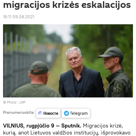
migracijos krizės eskalacijos
16:11 09.08.2021
© Photo :
LRP
Prenumeruokite
VILNIUS, rugpjūčio 9 — Sputnik.
Migracijos krizė,
kurią, anot Lietuvos valdžios institucijų, išprovokavo