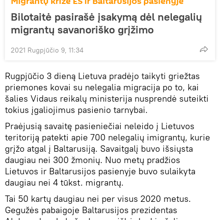
Migrantų krizė ES ir Baltarusijos pasienyje
Bilotaitė pasirašė įsakymą dėl nelegalių
migrantų savanoriško grįžimo
2021 Rugpjūčio 9, 11:34
Rugpjūčio 3 dieną Lietuva pradėjo taikyti griežtas
priemones kovai su nelegalia migracija po to, kai
šalies Vidaus reikalų ministerija nusprendė suteikti
tokius įgaliojimus pasienio tarnybai.
Praėjusią savaitę pasieniečiai neleido į Lietuvos
teritoriją patekti apie 700 nelegalių imigrantų, kurie
grįžo atgal į Baltarusiją. Savaitgalį buvo išsiųsta
daugiau nei 300 žmonių. Nuo metų pradžios
Lietuvos ir Baltarusijos pasienyje buvo sulaikyta
daugiau nei 4 tūkst. migrantų.
Tai 50 kartų daugiau nei per visus 2020 metus.
Gegužės pabaigoje Baltarusijos prezidentas