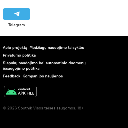
Telegram
Apie projektą
Medžiagų naudojimo taisyklės
Privatumo politika
Slapukų naudojimo bei automatinio duomenų
išsaugojimo politika
Feedback
Kompanijos naujienos
© 2026 Sputnik Visos teisės saugomos. 18+