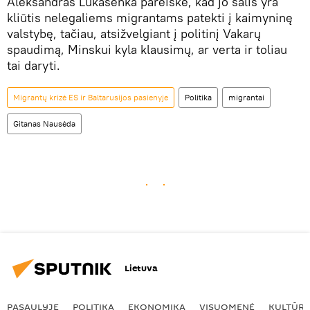
Aleksandras Lukašenka pareiškė, kad jo šalis yra
kliūtis nelegaliems migrantams patekti į kaimyninę
valstybę, tačiau, atsižvelgiant į politinį Vakarų
spaudimą, Minskui kyla klausimų, ar verta ir toliau
tai daryti.
Migrantų krizė ES ir Baltarusijos pasienyje
Politika
migrantai
Gitanas Nausėda
Lietuva
PASAULYJE
POLITIKA
EKONOMIKA
VISUOMENĖ
KULTŪR