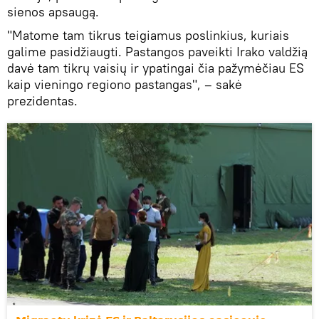
sienos apsaugą.
"Matome tam tikrus teigiamus poslinkius, kuriais
galime pasidžiaugti. Pastangos paveikti Irako valdžią
davė tam tikrų vaisių ir ypatingai čia pažymėčiau ES
kaip vieningo regiono pastangas", – sakė
prezidentas.