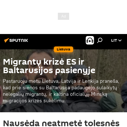
LIT
Lietuva
Migrantų krizė ES ir
Baltarusijos pasienyje
Pastaruoju metu Lietuva, Latvija ir Lenkija praneša,
kad prie sienos su Baltarusija padaugėjo sulaikytų
nelegalių migrantų, ir kaltina oficialųjį Minską
migracijos krizės sukėlimu.
Nausėda neatmetė tolesnės