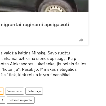
migrantai raginami apsigalvoti
os valdžia kaltina Minską. Savo ruožtu
d tinkamai užtikrina sienos apsaugą. Kaip
entas Aleksandras Lukašenka, jis neleis šalies
 "kolonija". Pasak jo, Minskas nelegalios
a "tiek, kiek reikia ir yra finansiškai
je
Visuomenė
Baltarusija
AT)
neteisėti migrantai