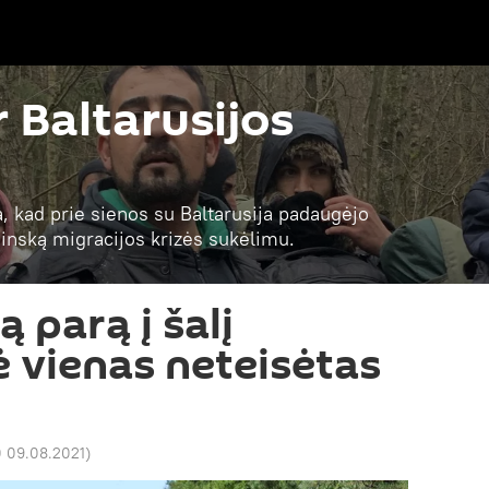
r Baltarusijos
a, kad prie sienos su Baltarusija padaugėjo
 Minską migracijos krizės sukėlimu.
ą parą į šalį
 vienas neteisėtas
0 09.08.2021
)