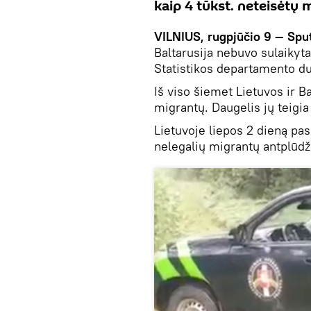
kaip 4 tūkst. neteisėtų 
VILNIUS, rugpjūčio 9 — Sput
Baltarusija nebuvo sulaikyt
Statistikos departamento 
Iš viso šiemet Lietuvos ir B
migrantų. Daugelis jų teigia 
Lietuvoje liepos 2 dieną pas
nelegalių migrantų antplūdž