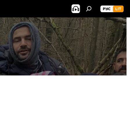
РУС
LIT