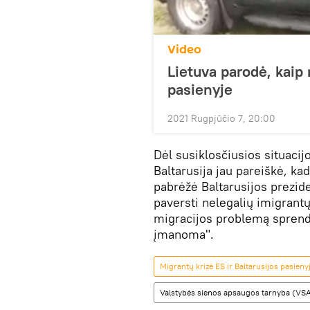
Video
Lietuva parodė, kaip 
pasienyje
2021 Rugpjūčio 7, 20:00
Dėl susiklosčiusios situacij
Baltarusija jau pareiškė, ka
pabrėžė Baltarusijos prezid
paversti nelegalių imigrantų
migracijos problemą sprendži
įmanoma".
Migrantų krizė ES ir Baltarusijos pasieny
Valstybės sienos apsaugos tarnyba (VS