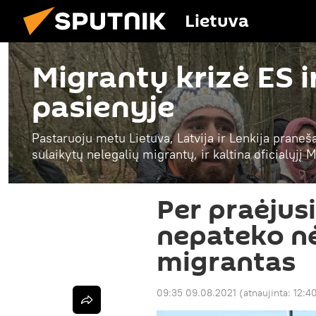
Lietuva
Migrantų krizė ES i
pasienyje
Pastaruoju metu Lietuva, Latvija ir Lenkija praneš
sulaikytų nelegalių migrantų, ir kaltina oficialųjį
Per praėjusi
nepateko nė
migrantas
09:35 09.08.2021
(atnaujinta:
12:4