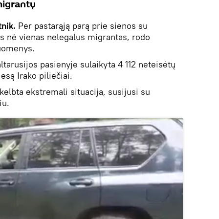
migrantų
nik.
Per pastarąją parą prie sienos su
as nė vienas nelegalus migrantas, rodo
duomenys.
altarusijos pasienyje sulaikyta 4 112 neteisėtų
esą Irako piliečiai.
kelbta ekstremali situacija, susijusi su
iu.