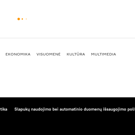
EKONOMIKA
VISUOMENĖ
KULTŪRA
MULTIMEDIA
tika
Slapukų naudojimo bei automatinio duomenų išsaugojimo poli