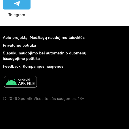
Telegram
Apie projektą
Medžiagų naudojimo taisyklės
Privatumo politika
Slapukų naudojimo bei automatinio duomenų
išsaugojimo politika
Feedback
Kompanijos naujienos
© 2026 Sputnik Visos teisės saugomos. 18+