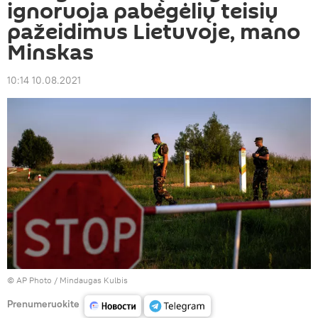
ignoruoja pabėgėlių teisių
pažeidimus Lietuvoje, mano
Minskas
10:14 10.08.2021
© AP Photo / Mindaugas Kulbis
Prenumeruokite