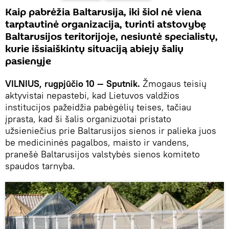
Kaip pabrėžia Baltarusija, iki šiol nė viena
tarptautinė organizacija, turinti atstovybę
Baltarusijos teritorijoje, nesiuntė specialistų,
kurie išsiaiškintų situaciją abiejų šalių
pasienyje
VILNIUS, rugpjūčio 10 — Sputnik.
Žmogaus teisių
aktyvistai nepastebi, kad Lietuvos valdžios
institucijos pažeidžia pabėgėlių teises, tačiau
įprasta, kad ši šalis organizuotai pristato
užsieniečius prie Baltarusijos sienos ir palieka juos
be medicininės pagalbos, maisto ir vandens,
pranešė Baltarusijos valstybės sienos komiteto
spaudos tarnyba.