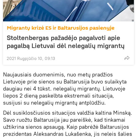
Migrantų krizė ES ir Baltarusijos pasienyje
Stoltenbergas pažadėjo pagalvoti apie
pagalbą Lietuvai dėl nelegalių migrantų
2021 Rugpjūčio 10, 09:13
Naujausiais duomenimis, nuo metų pradžios
Lietuvoje prie sienos su Baltarusija buvo sulaikyta
daugiau nei 4 tūkst. nelegalių migrantų. Lietuvoje
liepos 2 dieną paskelbta ekstremali situacija,
susijusi su nelegalių migrantų antplūdžiu.
Dėl susiklosčiusios situacijos valdžia kaltina Minską.
Savo ruožtu Baltarusija jau pareiškė, kad tinkamai
užtikrina sienos apsaugą. Kaip pabrėžė Baltarusijos
prezidentas Aleksandras Lukašenka, jis neleis šalies