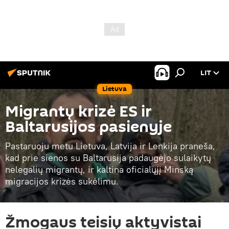
LIT
Lietuva
Migrantų krizė ES ir
Baltarusijos pasienyje
Pastaruoju metu Lietuva, Latvija ir Lenkija praneša,
kad prie sienos su Baltarusija padaugėjo sulaikytų
nelegalių migrantų, ir kaltina oficialųjį Minską
migracijos krizės sukėlimu.
Žmogaus teisių aktyvistai