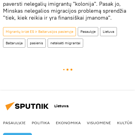
paversti nelegalių imigrantų "kolonija". Pasak jo,
Minskas nelegalios migracijos problemą sprendžia
"tiek, kiek reikia ir yra finansiškai įmanoma".
Migrantų krizė ES ir Baltarusijos pasienyje
Pasaulyje
Lietuva
Baltarusija
pasienis
neteisėti migrantai
Lietuva
PASAULYJE
POLITIKA
EKONOMIKA
VISUOMENĖ
KULTŪR