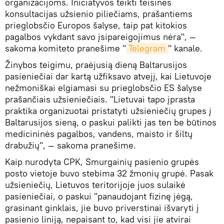
organizacijoms. Iniciatyvos teikti teisines
konsultacijas užsienio piliečiams, prašantiems
prieglobsčio Europos šalyse, taip pat kitokios
pagalbos vykdant savo įsipareigojimus nėra", —
sakoma komiteto pranešime "
Telegram
" kanale.
Žinybos teigimu, praėjusią dieną Baltarusijos
pasieniečiai dar kartą užfiksavo atvejį, kai Lietuvoje
nežmoniškai elgiamasi su prieglobsčio ES šalyse
prašančiais užsieniečiais. "Lietuvai tapo įprasta
praktika organizuotai pristatyti užsieniečių grupes į
Baltarusijos sieną, o paskui palikti jas ten be būtinos
medicininės pagalbos, vandens, maisto ir šiltų
drabužių", — sakoma pranešime.
Kaip nurodyta CPK, Smurgainių pasienio grupės
posto vietoje buvo stebima 32 žmonių grupė. Pasak
užsieniečių, Lietuvos teritorijoje juos sulaikė
pasieniečiai, o paskui "panaudojant fizinę jėgą,
grasinant ginklais, jie buvo priverstinai išvaryti į
pasienio liniją, nepaisant to, kad visi jie atvirai