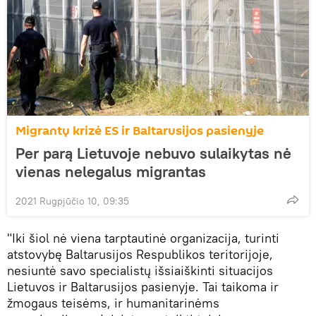
Migrantų krizė ES ir Baltarusijos pasienyje
Per parą Lietuvoje nebuvo sulaikytas nė
vienas nelegalus migrantas
2021 Rugpjūčio 10, 09:35
"Iki šiol nė viena tarptautinė organizacija, turinti
atstovybę Baltarusijos Respublikos teritorijoje,
nesiuntė savo specialistų išsiaiškinti situacijos
Lietuvos ir Baltarusijos pasienyje. Tai taikoma ir
žmogaus teisėms, ir humanitarinėms