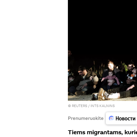
©
REUTERS
/ INTS KALNINS
Prenumeruokite
Tiems migrantams, kuri