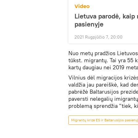
Video
Lietuva parodė, kaip 
pasienyje
2021 Rugpjūčio 7, 20:00
Nuo metų pradžios Lietuvos i
tūkst. migrantų. Tai yra 55 
kartų daugiau nei 2019 meta
Vilnius dėl migracijos krizė
valdžia jau pareiškė, kad d
pabrėžė Baltarusijos prezid
paversti nelegalių imigrantų
problemą sprendžia "tiek, ki
Migrantų krizė ES ir Baltarusijos pasieny