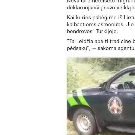
Neva tarp neteisėto migrant
deklaruojančių savo veiklą k
Kai kurios pabėgimo iš Lie
kalbantiems asmenims. Jie 
bendroves" Turkijoje.
"Tai leidžia apeiti tradicinę
pėdsakų", — sakoma agentū