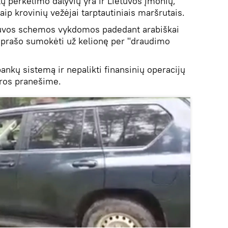
ų perkėlimo dalyvių yra ir Lietuvos įmonių,
aip krovinių vežėjai tarptautiniais maršrutais.
tuvos schemos vykdomos padedant arabiškai
prašo sumokėti už kelionę per "draudimo
 bankų sistemą ir nepalikti finansinių operacijų
ros pranešime.