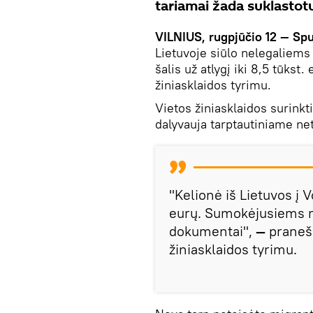
tariamai žada suklasto
VILNIUS, rugpjūčio 12 — Sp
Lietuvoje siūlo nelegaliems
šalis už atlygį iki 8,5 tūkst
žiniasklaidos tyrimu.
Vietos žiniasklaidos surinkt
dalyvauja tarptautiniame ne
"Kelionė iš Lietuvos į Vo
eurų. Sumokėjusiems m
dokumentai",
—
praneš
žiniasklaidos tyrimu.