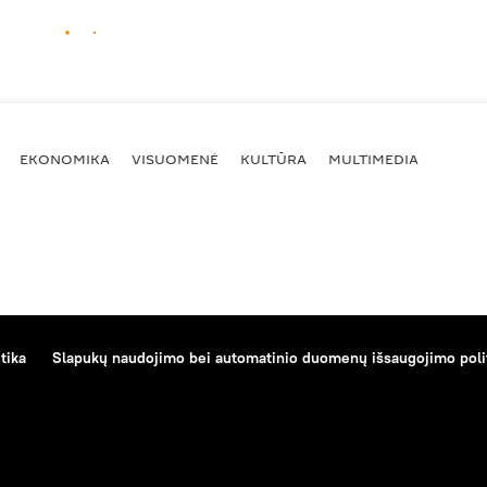
EKONOMIKA
VISUOMENĖ
KULTŪRA
MULTIMEDIA
tika
Slapukų naudojimo bei automatinio duomenų išsaugojimo poli