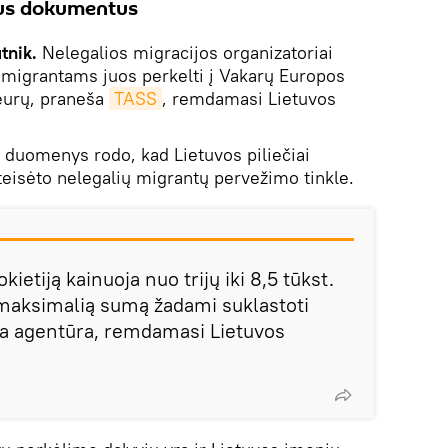
tus dokumentus
utnik.
Nelegalios migracijos organizatoriai
 migrantams juos perkelti į Vakarų Europos
. eurų, praneša
TASS
, remdamasi Lietuvos
i duomenys rodo, kad Lietuvos piliečiai
teisėto nelegalių migrantų pervežimo tinkle.
kietiją kainuoja nuo trijų iki 8,5 tūkst.
aksimalią sumą žadami suklastoti
a agentūra, remdamasi Lietuvos