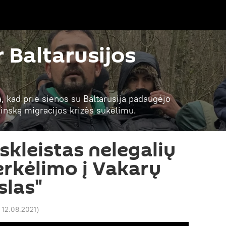
r Baltarusijos
a, kad prie sienos su Baltarusija padaugėjo
 Minską migracijos krizės sukėlimu.
skleistas nelegalių
rkėlimo į Vakarų
slas"
 12.08.2021
)