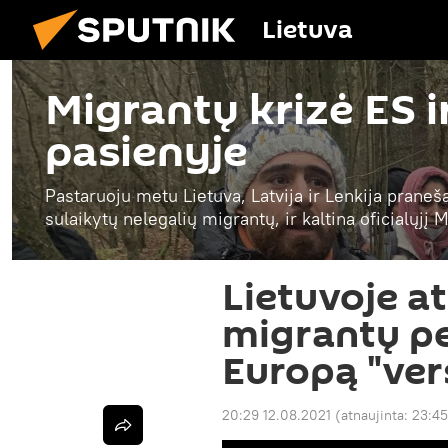
Lietuva
Migrantų krizė ES i
pasienyje
Pastaruoju metu Lietuva, Latvija ir Lenkija praneš
sulaikytų nelegalių migrantų, ir kaltina oficialųjį
Lietuvoje at
migrantų pe
Europą "ver
20:29 12.08.2021
(atnaujinta:
23:45