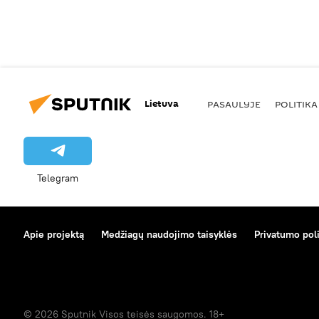
Lietuva
PASAULYJE
POLITIKA
Telegram
Apie projektą
Medžiagų naudojimo taisyklės
Privatumo poli
© 2026 Sputnik Visos teisės saugomos. 18+