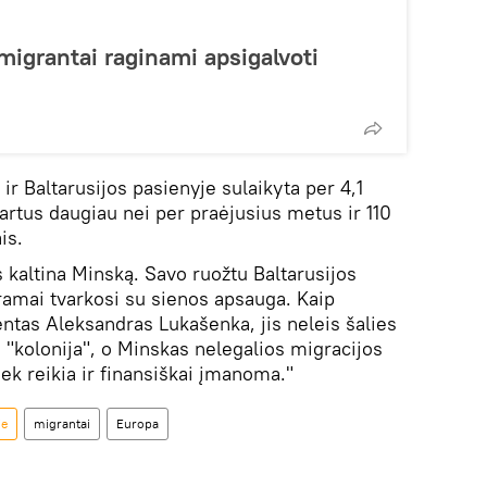
migrantai raginami apsigalvoti
r Baltarusijos pasienyje sulaikyta per 4,1
kartus daugiau nei per praėjusius metus ir 110
is.
s kaltina Minską. Savo ruožtu Baltarusijos
eramai tvarkosi su sienos apsauga. Kaip
entas Aleksandras Lukašenka, jis neleis šalies
 "kolonija", o Minskas nelegalios migracijos
ek reikia ir finansiškai įmanoma."
je
migrantai
Europa