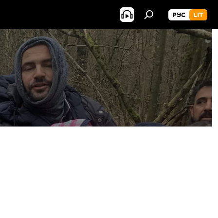
РУС
LIT