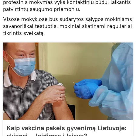
profesinis mokymas vyks kontaktiniu būdu, laikantis
patvirtintų saugumo priemonių.
Visose mokyklose bus sudarytos sąlygos mokiniams
savanoriškai testuotis, mokiniai skatinami reguliariai
tikrintis sveikatą.
Kaip vakcina pakeis gyvenimą Lietuvoje:
skiepai — leidimas į laisvę?