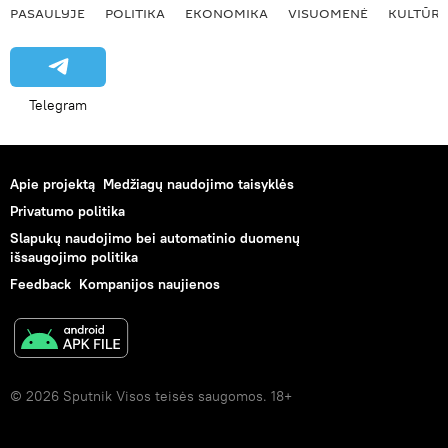
PASAULYJE
POLITIKA
EKONOMIKA
VISUOMENĖ
KULTŪR
Telegram
Apie projektą
Medžiagų naudojimo taisyklės
Privatumo politika
Slapukų naudojimo bei automatinio duomenų
išsaugojimo politika
Feedback
Kompanijos naujienos
© 2026 Sputnik Visos teisės saugomos. 18+