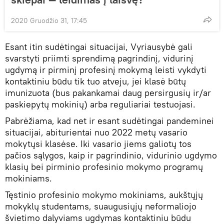
2020 Gruodžio 31, 17:45
Esant itin sudėtingai situacijai, Vyriausybė gali
svarstyti priimti sprendimą pagrindinį, vidurinį
ugdymą ir pirminį profesinį mokymą leisti vykdyti
kontaktiniu būdu tik tuo atveju, jei klasė būtų
imunizuota (bus pakankamai daug persirgusių ir/ar
paskiepytų mokinių) arba reguliariai testuojasi.
Pabrėžiama, kad net ir esant sudėtingai pandeminei
situacijai, abiturientai nuo 2022 metų vasario
mokytųsi klasėse. Iki vasario jiems galiotų tos
pačios sąlygos, kaip ir pagrindinio, vidurinio ugdymo
klasių bei pirminio profesinio mokymo programų
mokiniams.
Tęstinio profesinio mokymo mokiniams, aukštųjų
mokyklų studentams, suaugusiųjų neformaliojo
švietimo dalyviams ugdymas kontaktiniu būdu