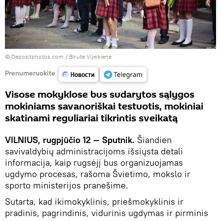
© Depositphotos.com /
Birute Vijeikiene
Prenumeruokite
Visose mokyklose bus sudarytos sąlygos
mokiniams savanoriškai testuotis, mokiniai
skatinami reguliariai tikrintis sveikatą
VILNIUS, rugpjūčio 12 — Sputnik.
Šiandien
savivaldybių administracijoms išsiųsta detali
informacija, kaip rugsėjį bus organizuojamas
ugdymo procesas, rašoma Švietimo, mokslo ir
sporto ministerijos pranešime.
Sutarta, kad ikimokyklinis, priešmokyklinis ir
pradinis, pagrindinis, vidurinis ugdymas ir pirminis