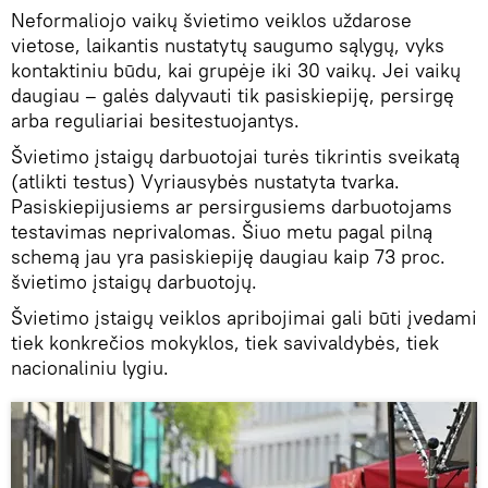
Neformaliojo vaikų švietimo veiklos uždarose
vietose, laikantis nustatytų saugumo sąlygų, vyks
kontaktiniu būdu, kai grupėje iki 30 vaikų. Jei vaikų
daugiau – galės dalyvauti tik pasiskiepiję, persirgę
arba reguliariai besitestuojantys.
Švietimo įstaigų darbuotojai turės tikrintis sveikatą
(atlikti testus) Vyriausybės nustatyta tvarka.
Pasiskiepijusiems ar persirgusiems darbuotojams
testavimas neprivalomas. Šiuo metu pagal pilną
schemą jau yra pasiskiepiję daugiau kaip 73 proc.
švietimo įstaigų darbuotojų.
Švietimo įstaigų veiklos apribojimai gali būti įvedami
tiek konkrečios mokyklos, tiek savivaldybės, tiek
nacionaliniu lygiu.