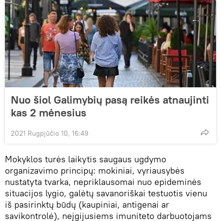
Nuo šiol Galimybių pasą reikės atnaujinti
kas 2 mėnesius
2021 Rugpjūčio 10, 16:49
Mokyklos turės laikytis saugaus ugdymo
organizavimo principų: mokiniai, vyriausybės
nustatyta tvarka, nepriklausomai nuo epideminės
situacijos lygio, galėtų savanoriškai testuotis vienu
iš pasirinktų būdų (kaupiniai, antigenai ar
savikontrolė), neįgijusiems imuniteto darbuotojams