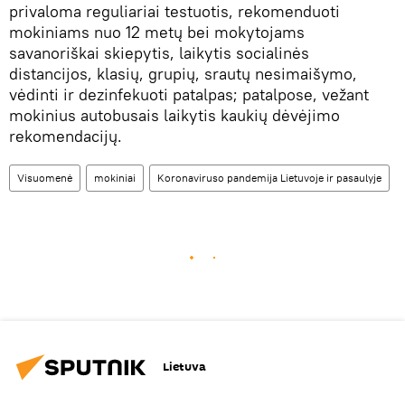
privaloma reguliariai testuotis, rekomenduoti
mokiniams nuo 12 metų bei mokytojams
savanoriškai skiepytis, laikytis socialinės
distancijos, klasių, grupių, srautų nesimaišymo,
vėdinti ir dezinfekuoti patalpas; patalpose, vežant
mokinius autobusais laikytis kaukių dėvėjimo
rekomendacijų.
Visuomenė
mokiniai
Koronaviruso pandemija Lietuvoje ir pasaulyje
Lietuva