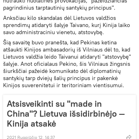
nutraukti nuolatines provokacijas, "pažeidžiančias
pagrindinius tarptautinių santykių principus".
Anksčiau kilo skandalas dėl Lietuvos valdžios
sprendimų atidaryti šalyje Taivano, kurį Kinija laiko
savo administraciniu vienetu, atstovybę.
Šią savaitę buvo pranešta, kad Pekinas ketina
atšaukti Kinijos ambasadorių iš Vilniaus dėl to, kad
Lietuvos valdžia leido Taivanui atidaryti "atstovybę"
šalyje. Anot oficialaus Pekino, šis Vilniaus žingsnis
šiurkščiai pažeidė komunikato dėl diplomatinių
santykių tarp dviejų šalių principus ir pakenkė
Kinijos suverenitetui ir teritoriniam vientisumui.
Atsisveikinti su "made in
China"? Lietuva išsidirbinėjo —
Kinija atsakė
2021 Rugpjūčio 12, 14:37