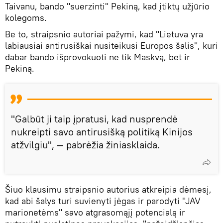
Taivanu, bando "suerzinti" Pekiną, kad įtiktų užjūrio
kolegoms.
Be to, straipsnio autoriai pažymi, kad "Lietuva yra
labiausiai antirusiškai nusiteikusi Europos šalis", kuri
dabar bando išprovokuoti ne tik Maskvą, bet ir
Pekiną.
"Galbūt ji taip įpratusi, kad nusprendė
nukreipti savo antirusišką politiką Kinijos
atžvilgiu", — pabrėžia žiniasklaida.
Šiuo klausimu straipsnio autorius atkreipia dėmesį,
kad abi šalys turi suvienyti jėgas ir parodyti "JAV
marionetėms" savo atgrasomąjį potencialą ir