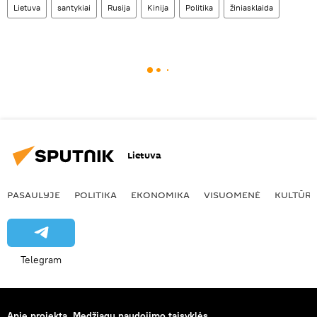
Lietuva
santykiai
Rusija
Kinija
Politika
žiniasklaida
Lietuva
PASAULYJE
POLITIKA
EKONOMIKA
VISUOMENĖ
KULTŪR
Telegram
Apie projektą
Medžiagų naudojimo taisyklės