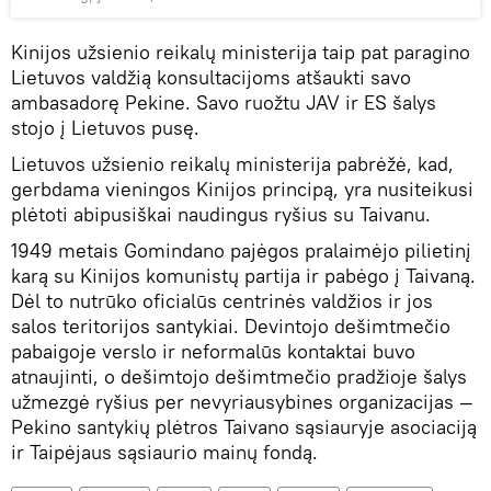
Kinijos užsienio reikalų ministerija taip pat paragino
Lietuvos valdžią konsultacijoms atšaukti savo
ambasadorę Pekine. Savo ruožtu JAV ir ES šalys
stojo į Lietuvos pusę.
Lietuvos užsienio reikalų ministerija pabrėžė, kad,
gerbdama vieningos Kinijos principą, yra nusiteikusi
plėtoti abipusiškai naudingus ryšius su Taivanu.
1949 metais Gomindano pajėgos pralaimėjo pilietinį
karą su Kinijos komunistų partija ir pabėgo į Taivaną.
Dėl to nutrūko oficialūs centrinės valdžios ir jos
salos teritorijos santykiai. Devintojo dešimtmečio
pabaigoje verslo ir neformalūs kontaktai buvo
atnaujinti, o dešimtojo dešimtmečio pradžioje šalys
užmezgė ryšius per nevyriausybines organizacijas —
Pekino santykių plėtros Taivano sąsiauryje asociaciją
ir Taipėjaus sąsiaurio mainų fondą.