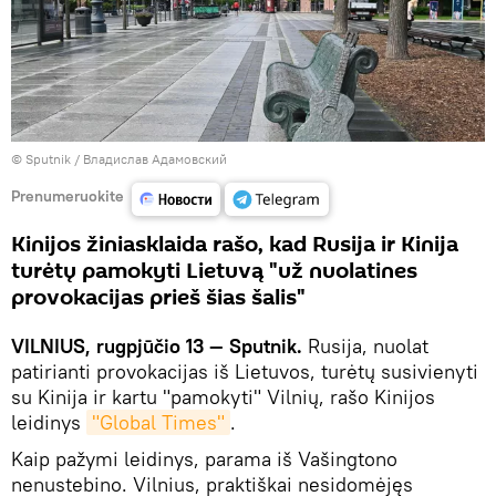
© Sputnik / Владислав Адамовский
Prenumeruokite
Kinijos žiniasklaida rašo, kad Rusija ir Kinija
turėtų pamokyti Lietuvą "už nuolatines
provokacijas prieš šias šalis"
VILNIUS, rugpjūčio 13 — Sputnik.
Rusija, nuolat
patirianti provokacijas iš Lietuvos, turėtų susivienyti
su Kinija ir kartu "pamokyti" Vilnių, rašo Kinijos
leidinys
"Global Times"
.
Kaip pažymi leidinys, parama iš Vašingtono
nenustebino. Vilnius, praktiškai nesidomėjęs