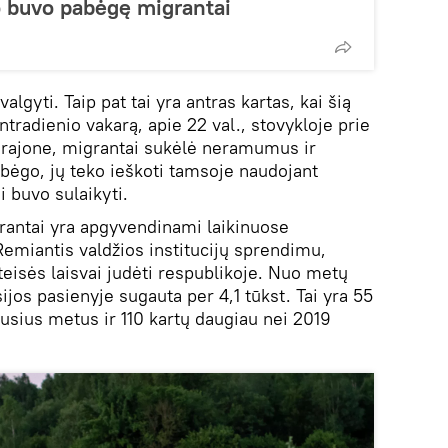
o buvo pabėgę migrantai
lgyti. Taip pat tai yra antras kartas, kai šią
tradienio vakarą, apie 22 val., stovykloje prie
 rajone, migrantai sukėlė neramumus ir
bėgo, jų teko ieškoti tamsoje naudojant
i buvo sulaikyti.
rantai yra apgyvendinami laikinuose
miantis valdžios institucijų sprendimu,
teisės laisvai judėti respublikoje. Nuo metų
ijos pasienyje sugauta per 4,1 tūkst. Tai yra 55
jusius metus ir 110 kartų daugiau nei 2019