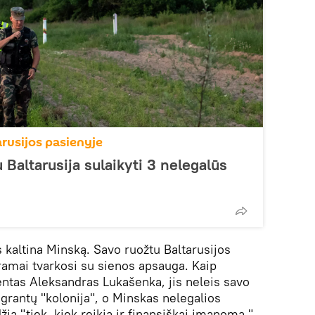
arusijos pasienyje
 Baltarusija sulaikyti 3 nelegalūs
s kaltina Minską. Savo ruožtu Baltarusijos
eramai tvarkosi su sienos apsauga. Kaip
entas Aleksandras Lukašenka, jis neleis savo
igrantų "kolonija", o Minskas nelegalios
a "tiek, kiek reikia ir finansiškai įmanoma."