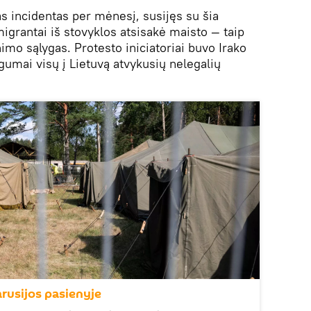
as incidentas per mėnesį, susijęs su šia
igrantai iš stovyklos atsisakė maisto — taip
nimo sąlygas. Protesto iniciatoriai buvo Irako
ugumai visų į Lietuvą atvykusių nelegalių
arusijos pasienyje