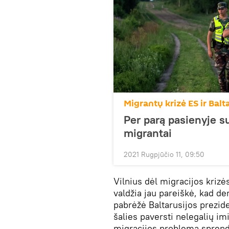
Migrantų krizė ES ir Balt
Per parą pasienyje su
migrantai
2021 Rugpjūčio 11, 09:50
Vilnius dėl migracijos krizė
valdžia jau pareiškė, kad d
pabrėžė Baltarusijos prezid
šalies paversti nelegalių im
migracijos problemą sprendži