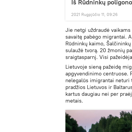
Iš Rūdninkų poligon
2021 Rugpjūčio 11, 09:26
Jie netgi uždraudė vaikams va
savaitę pabėgo migrantai. An
Rūdninkų kaimo, Šalčininkų
sulaužė tvorą. 20 žmonių pa
sraigtasparnį. Visi pažeidėja
Lietuvoje sieną pažeidę mig
apgyvendinimo centruose. Re
nelegalūs imigrantai neturi 
pradžios Lietuvos ir Baltarus
kartus daugiau nei per praė
metais.