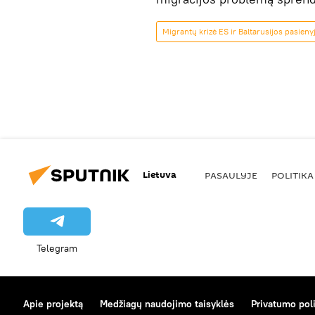
Migrantų krizė ES ir Baltarusijos pasieny
Lietuva
PASAULYJE
POLITIKA
Telegram
Apie projektą
Medžiagų naudojimo taisyklės
Privatumo poli