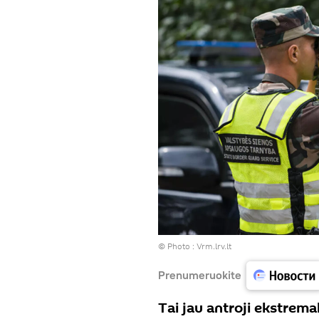
© Photo :
Vrm.lrv.lt
Prenumeruokite
Tai jau antroji ekstremal