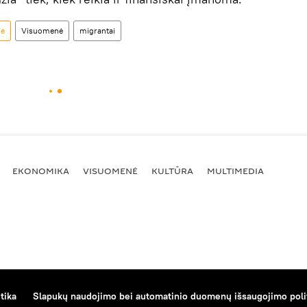
je
Visuomenė
migrantai
EKONOMIKA
VISUOMENĖ
KULTŪRA
MULTIMEDIA
tika
Slapukų naudojimo bei automatinio duomenų išsaugojimo poli