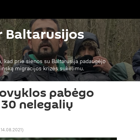
r Baltarusijos
a, kad prie sienos su Baltarusija padaugėjo
 Minską migracijos krizės sukėlimu.
stovyklos pabėgo
 30 nelegalių
 14.08.2021
)