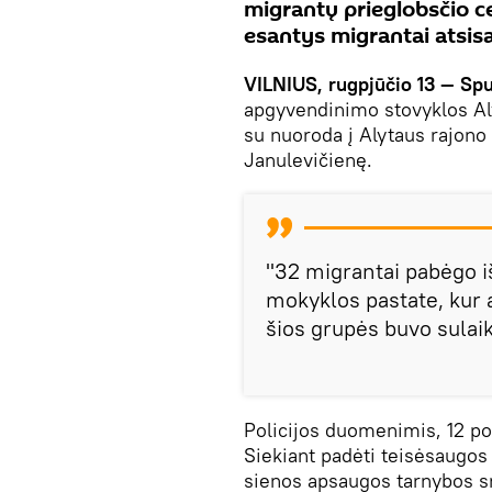
migrantų prieglobsčio c
esantys migrantai atsis
VILNIUS, rugpjūčio 13 — Sp
apgyvendinimo stovyklos Al
su nuoroda į Alytaus rajono 
Janulevičienę.
"32 migrantai pabėgo iš
mokyklos pastate, kur 
šios grupės buvo sulaik
Policijos duomenimis, 12 pol
Siekiant padėti teisėsaugos
sienos apsaugos tarnybos sr