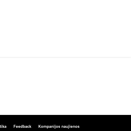
tika
Feedback
Kompanijos naujienos