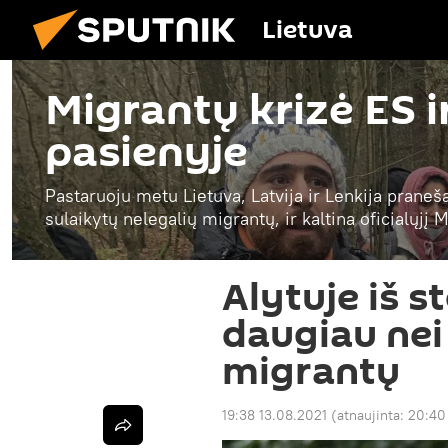
Lietuva
Migrantų krizė ES i
pasienyje
Pastaruoju metu Lietuva, Latvija ir Lenkija praneš
sulaikytų nelegalių migrantų, ir kaltina oficialųjį
Alytuje iš 
daugiau nei
migrantų
19:38 13.08.2021
(atnaujinta:
20:40