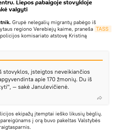
entru. Liepos pabaigoje stovykloje
akė valgyti
utnik.
Grupė nelegalių migrantų pabėgo iš
ytaus regiono Verebiejų kaime, praneša
TASS 
policijos komisariato atstovę Kristiną
 stovyklos, įsteigtos neveikiančios
apgyvendinta apie 170 žmonių. Du iš
yti", — sakė Janulevičienė.
icijos ekipažų įtemptai ieško likusių bėglių.
 pareigūnams į orą buvo pakeltas Valstybės
aigtasparnis.