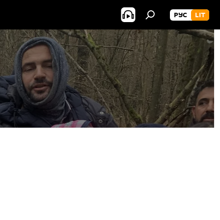
РУС
LIT