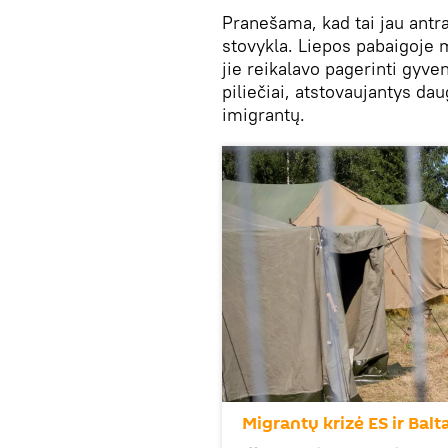
Pranešama, kad tai jau antr
stovykla. Liepos pabaigoje m
jie reikalavo pagerinti gyve
piliečiai, atstovaujantys da
imigrantų.
Migrantų krizė ES ir Balt