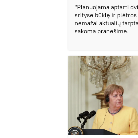
"Planuojama aptarti dv
srityse būklę ir plėtros
nemažai aktualių tarpta
sakoma pranešime.