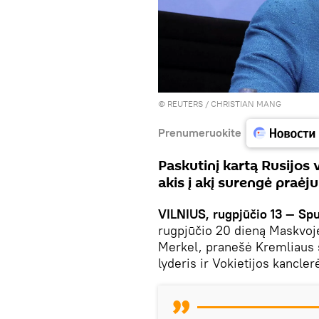
©
REUTERS
/ CHRISTIAN MANG
Prenumeruokite
Paskutinį kartą Rusijos 
akis į akį surengė praėj
VILNIUS, rugpjūčio 13 — Sp
rugpjūčio 20 dieną Maskvoje
Merkel, pranešė Kremliaus 
lyderis ir Vokietijos kancler