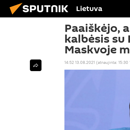
Lietuva
Paaiškėjo, 
kalbėsis su 
Maskvoje m
14:52 13.08.2021
(atnaujinta:
15:30 