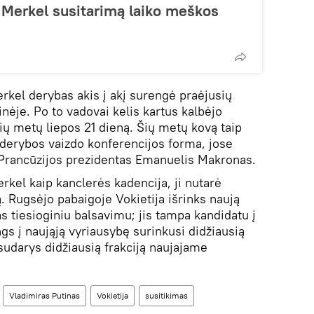
 Merkel susitarimą laiko meškos
erkel derybas akis į akį surengė praėjusių
nėje. Po to vadovai kelis kartus kalbėjo
šių metų liepos 21 dieną. Šių metų kovą taip
 derybos vaizdo konferencijos forma, jose
 Prancūzijos prezidentas Emanuelis Makronas.
erkel kaip kanclerės kadencija, ji nutarė
. Rugsėjo pabaigoje Vokietija išrinks naują
s tiesioginiu balsavimu; jis tampa kandidatu į
engs į naująją vyriausybę surinkusi didžiausią
sudarys didžiausią frakciją naujajame
Vladimiras Putinas
Vokietija
susitikimas