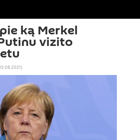
apie ką Merkel
Putinu vizito
etu
13.08.2021
)