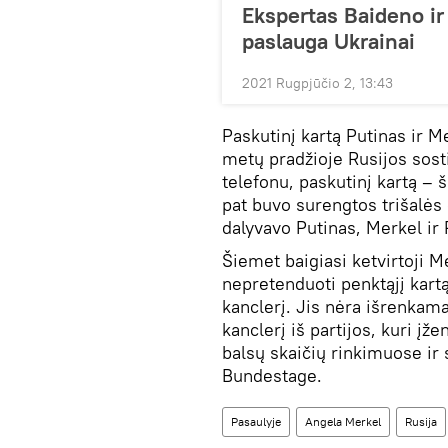
Ekspertas Baideno ir
paslauga Ukrainai
2021 Rugpjūčio 2, 13:43
Paskutinį kartą Putinas ir M
metų pradžioje Rusijos sosti
telefonu, paskutinį kartą – 
pat buvo surengtos trišalės
dalyvavo Putinas, Merkel ir
Šiemet baigiasi ketvirtoji M
nepretenduoti penktąjį kartą
kanclerį. Jis nėra išrenkama
kanclerį iš partijos, kuri įž
balsų skaičių rinkimuose ir 
Bundestage.
Pasaulyje
Angela Merkel
Rusija