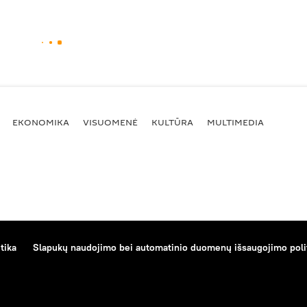
EKONOMIKA
VISUOMENĖ
KULTŪRA
MULTIMEDIA
tika
Slapukų naudojimo bei automatinio duomenų išsaugojimo poli