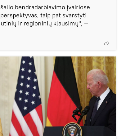
išalio bendradarbiavimo įvairiose
 perspektyvas, taip pat svarstyti
utinių ir regioninių klausimų", —