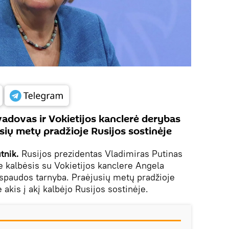
vadovas ir Vokietijos kanclerė derybas
usių metų pradžioje Rusijos sostinėje
utnik.
Rusijos prezidentas Vladimiras Putinas
 kalbėsis su Vokietijos kanclere Angela
spaudos tarnyba. Praėjusių metų pradžioje
ė akis į akį kalbėjo Rusijos sostinėje.