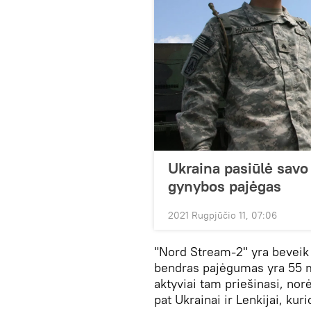
Ukraina pasiūlė savo 
gynybos pajėgas
2021 Rugpjūčio 11, 07:06
"Nord Stream-2" yra beveik b
bendras pajėgumas yra 55 m
aktyviai tam priešinasi, no
pat Ukrainai ir Lenkijai, kuri