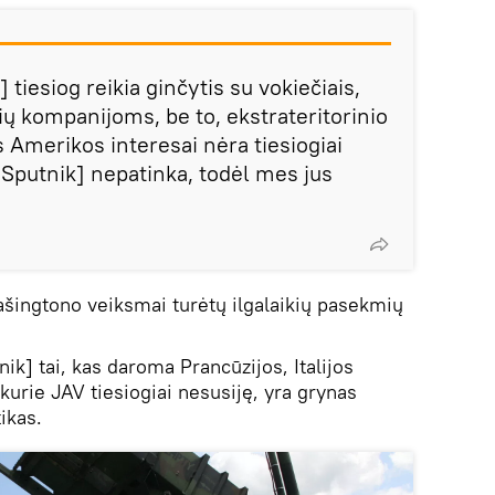
 tiesiog reikia ginčytis su vokiečiais,
čių kompanijoms, be to, ekstrateritorinio
 Amerikos interesai nėra tiesiogiai
Sputnik] nepatinka, todėl mes jus
ašingtono veiksmai turėtų ilgalaikių pasekmių
ik] tai, kas daroma Prancūzijos, Italijos
, kurie JAV tiesiogiai nesusiję, yra grynas
ikas.