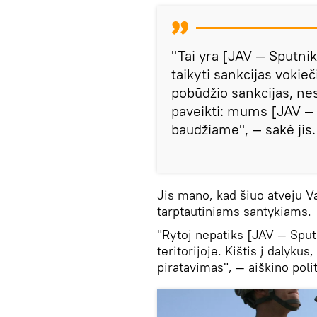
"Tai yra [JAV — Sputnik]
taikyti sankcijas vokie
pobūdžio sankcijas, nes
paveikti: mums [JAV — 
baudžiame", — sakė jis.
Jis mano, kad šiuo atveju V
tarptautiniams santykiams.
"Rytoj nepatiks [JAV — Sputn
teritorijoje. Kištis į dalykus
piratavimas", — aiškino polit