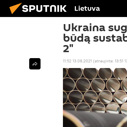
Lietuva
Ukraina suga
būdą susta
2"
11:52 13.08.2021
(atnaujinta:
13:51 