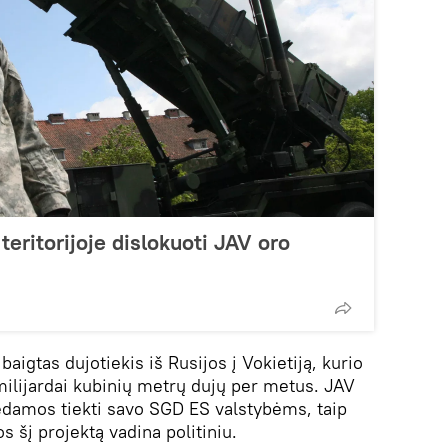
teritorijoje dislokuoti JAV oro
aigtas dujotiekis iš Rusijos į Vokietiją, kurio
ilijardai kubinių metrų dujų per metus. JAV
rėdamos tiekti savo SGD ES valstybėms, taip
os šį projektą vadina politiniu.