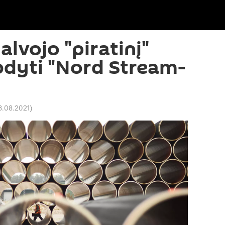
lvojo "piratinį"
bdyti "Nord Stream-
13.08.2021
)