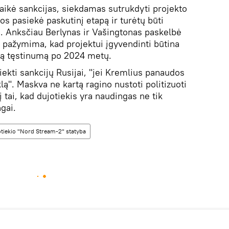
taikė sankcijas, siekdamas sutrukdyti projekto
os pasiekė paskutinį etapą ir turėtų būti
s. Anksčiau Berlynas ir Vašingtonas paskelbė
pažymima, kad projektui įgyvendinti būtina
ainą tęstinumą po 2024 metų.
siekti sankcijų Rusijai, "jei Kremlius panaudos
lą". Maskva ne kartą ragino nustoti politizuoti
į tai, kad dujotiekis yra naudingas ne tik
gai.
tiekio "Nord Stream-2" statyba