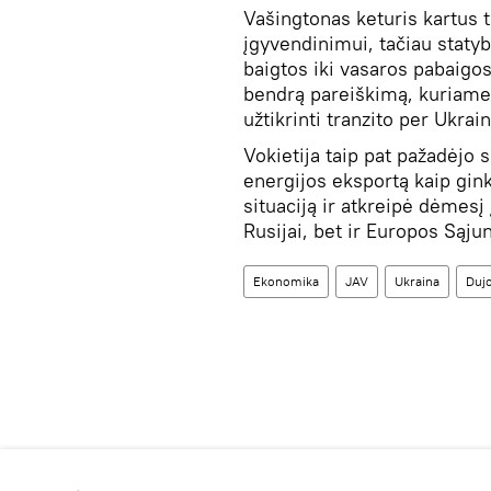
Vašingtonas keturis kartus 
įgyvendinimui, tačiau statyb
baigtos iki vasaros pabaigo
bendrą pareiškimą, kuriame 
užtikrinti tranzito per Ukr
Vokietija taip pat pažadėjo 
energijos eksportą kaip gink
situaciją ir atkreipė dėmesį 
Rusijai, bet ir Europos Sąjun
Ekonomika
JAV
Ukraina
Dujo