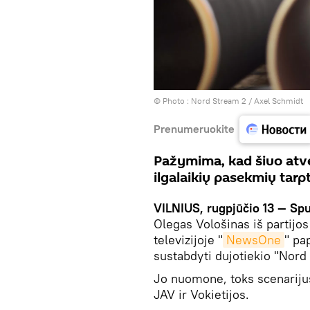
© Photo :
Nord Stream 2 / Axel Schmidt
Prenumeruokite
Pažymima, kad šiuo atv
ilgalaikių pasekmių tar
VILNIUS, rugpjūčio 13 — Sp
Olegas Vološinas iš partijo
televizijoje "
NewsOne
" pa
sustabdyti dujotiekio "Nord
Jo nuomone, toks scenarijus
JAV ir Vokietijos.