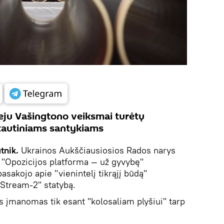
eju Vašingtono veiksmai turėtų
ptautiniams santykiams
utnik.
Ukrainos Aukščiausiosios Rados narys
s "Opozicijos platforma — už gyvybę"
pasakojo apie "vienintelį tikrąjį būdą"
 Stream-2" statybą.
 įmanomas tik esant "kolosaliam plyšiui" tarp