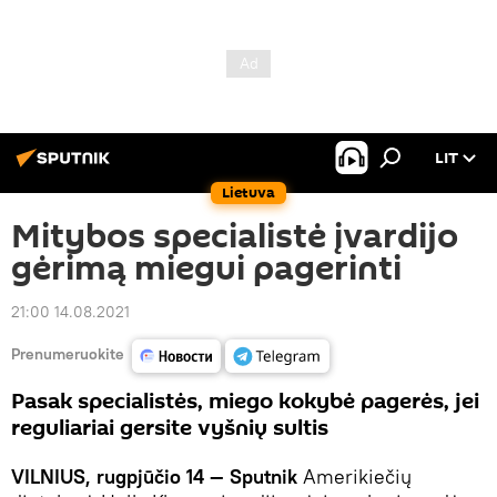
LIT
Lietuva
Mitybos specialistė įvardijo
gėrimą miegui pagerinti
21:00 14.08.2021
Prenumeruokite
Pasak specialistės, miego kokybė pagerės, jei
reguliariai gersite vyšnių sultis
VILNIUS, rugpjūčio 14 — Sputnik
Amerikiečių