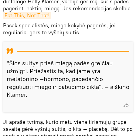
dietologė Holly Klamer įvardijo gėrimą, kuris padės
pagerinti naktinį miegą. Jos rekomendacijas skelbia
Eat This, Not That!
Pasak specialistės, miego kokybė pagerės, jei
reguliariai gersite vyšnių sultis.
"Šios sultys prieš miegą padės greičiau
užmigti. Priežastis ta, kad jame yra
melatonino —hormono, padedančio
reguliuoti miego ir pabudimo ciklą", — aiškino
Klamer.
Ji aprašė tyrimą, kurio metu viena tiriamųjų grupė
savaitę gėrė vyšnių sultis, o kita — placebą. Dėl to po
septynių dienų pirmoji grupė gerokai pagerino