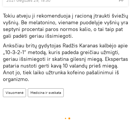
2021 Gegužės 29, 19:30
Tokiu atveju ji rekomenduoja į racioną įtraukti šviežių
vyšnių. Be melatonino, viename puodelyje vyšnių yra
septyni procentai paros normos kalio, o tai taip pat
gali padėti geriau išsimiegoti.
Anksčiau britų gydytojas Radžis Karanas kalbėjo apie
„10-3-2-1“ metodą, kuris padeda greičiau užmigti,
geriau išsimiegoti ir skatina gilesnį miegą. Ekspertas
pataria nustoti gerti kavą 10 valandų prieš miegą.
Anot jo, tiek laiko užtrunka kofeino pašalinimui iš
organizmo.
Visuomenė
Medicina ir sveikata