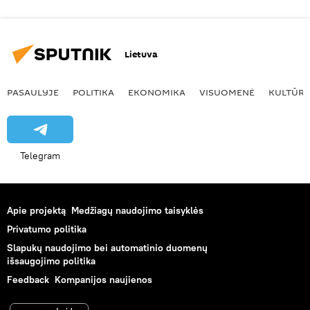
Lietuva
PASAULYJE
POLITIKA
EKONOMIKA
VISUOMENĖ
KULTŪR
Telegram
Apie projektą
Medžiagų naudojimo taisyklės
Privatumo politika
Slapukų naudojimo bei automatinio duomenų
išsaugojimo politika
Feedback
Kompanijos naujienos