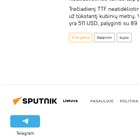
Trečiadienį TTF neatidėlioti
už tūkstantį kubinių metrų. 
yra 511 USD, palyginti su 89
Energetika
Gazprom
dujos
Lietuva
PASAULYJE
POLITIKA
Telegram