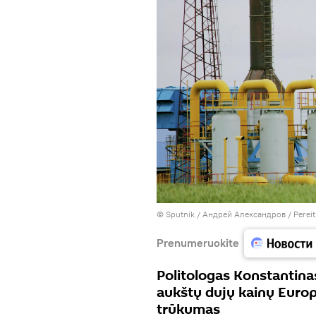
© Sputnik / Андрей Александров
/
Pereit
Prenumeruokite
Politologas Konstantin
aukštų dujų kainų Europ
trūkumas