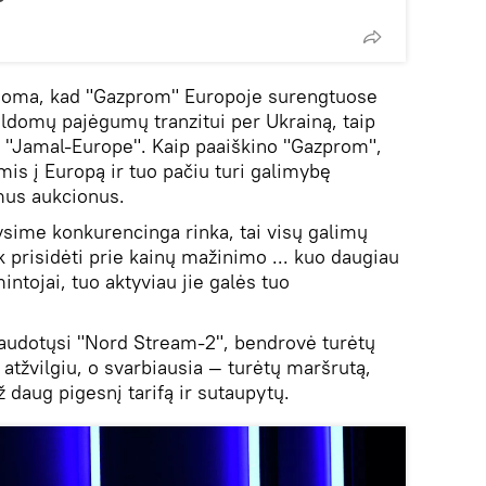
inoma, kad "Gazprom" Europoje surengtuose
ldomų pajėgumų tranzitui per Ukrainą, taip
kį "Jamal-Europe". Kaip paaiškino "Gazprom",
omis į Europą ir tuo pačiu turi galimybę
mus aukcionus.
ysime konkurencinga rinka, tai visų galimų
 prisidėti prie kainų mažinimo ... kuo daugiau
ntojai, tuo aktyviau jie galės tuo
naudotųsi "Nord Stream-2", bendrovė turėtų
atžvilgiu, o svarbiausia — turėtų maršrutą,
už daug pigesnį tarifą ir sutaupytų.