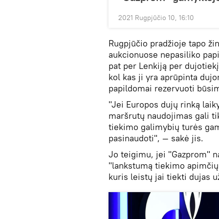
2021 Rugpjūčio 10, 16:10
Rugpjūčio pradžioje tapo ž
aukcionuose nepasiliko papi
pat per Lenkiją per dujotie
kol kas ji yra aprūpinta duj
papildomai rezervuoti būsi
"Jei Europos dujų rinką laik
maršrutų naudojimas gali tik
tiekimo galimybių turės gami
pasinaudoti", — sakė jis.
Jo teigimu, jei "Gazprom" 
"lankstumą tiekimo apimčių 
kuris leistų jai tiekti dujas 