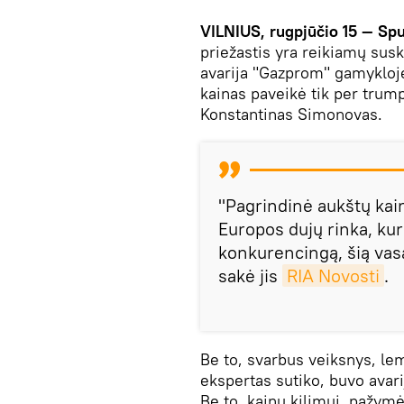
VILNIUS, rugpjūčio 15 — Spu
priežastis yra reikiamų sus
avarija "Gazprom" gamyklo
kainas paveikė tik per trump
Konstantinas Simonovas.
"Pagrindinė aukštų kain
Europos dujų rinka, kuri
konkurencingą, šią vas
sakė jis
RIA Novosti
.
Be to, svarbus veiksnys, lem
ekspertas sutiko, buvo avar
Be to, kainų kilimui, pažym