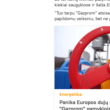
kiekiai saugyklose ir šalta ž
"Tuo tarpu "Gazprom" atsisak
papildomu veiksniu, bet ne p
Energetika
Panika Europos dujų r
"Gazprom" gamykloj