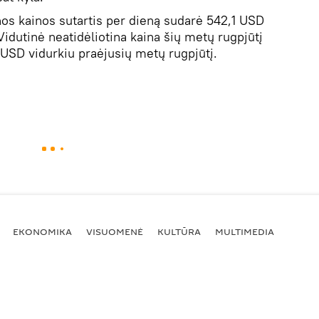
nos kainos sutartis per dieną sudarė 542,1 USD
Vidutinė neatidėliotina kaina šių metų rugpjūtį
 USD vidurkiu praėjusių metų rugpjūtį.
EKONOMIKA
VISUOMENĖ
KULTŪRA
MULTIMEDIA