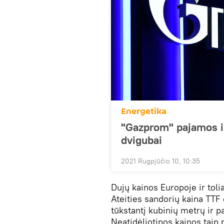
Energetika
"Gazprom" pajamos i
dvigubai
2021 Rugpjūčio 10, 10:35
Dujų kainos Europoje ir toli
Ateities sandorių kaina TTF
tūkstantį kubinių metrų ir p
Neatidėliotinos kainos taip p