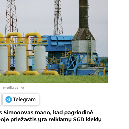
i į medijų banką
as Simonovas mano, kad pagrindinė
oje priežastis yra reikiamų SGD kiekių