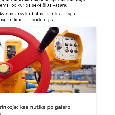
iema, po kurios sekė šilta vasara.
ymas viršyti ribotas apimtis ... tapo
agrindiniu", — pridūrė jis.
inkoje: kas nutiks po gaisro
e