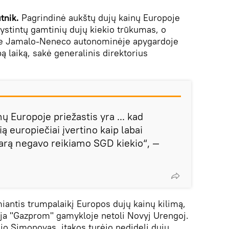
tnik.
Pagrindinė aukštų dujų kainų Europoje
kystintų gamtinių dujų kiekio trūkumas, o
je Jamalo-Neneco autonominėje apygardoje
ą laiką, sakė generalinis direktorius
ų Europoje priežastis yra ... kad
ą europiečiai įvertino kaip labai
arą negavo reikiamo SGD kiekio“, —
iantis trumpalaikį Europos dujų kainų kilimą,
ija "Gazprom" gamykloje netoli Novyj Urengoj.
ėjo Simonovas, įtakos turėjo nedideli dujų