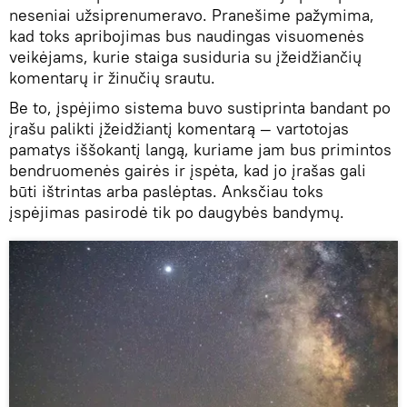
neseniai užsiprenumeravo. Pranešime pažymima,
kad toks apribojimas bus naudingas visuomenės
veikėjams, kurie staiga susiduria su įžeidžiančių
komentarų ir žinučių srautu.
Be to, įspėjimo sistema buvo sustiprinta bandant po
įrašu palikti įžeidžiantį komentarą — vartotojas
pamatys iššokantį langą, kuriame jam bus primintos
bendruomenės gairės ir įspėta, kad jo įrašas gali
būti ištrintas arba paslėptas. Anksčiau toks
įspėjimas pasirodė tik po daugybės bandymų.