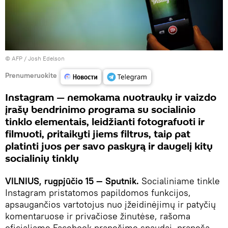
© AFP / Josh Edelson
Prenumeruokite
Instagram — nemokama nuotraukų ir vaizdo
įrašų bendrinimo programa su socialinio
tinklo elementais, leidžianti fotografuoti ir
filmuoti, pritaikyti jiems filtrus, taip pat
platinti juos per savo paskyrą ir daugelį kitų
socialinių tinklų
VILNIUS, rugpjūčio 15 — Sputnik.
Socialiniame tinkle
Instagram pristatomos papildomos funkcijos,
apsaugančios vartotojus nuo įžeidinėjimų ir patyčių
komentaruose ir privačiose žinutėse, rašoma
oficialiame Facebook pranešime spaudai, praneša