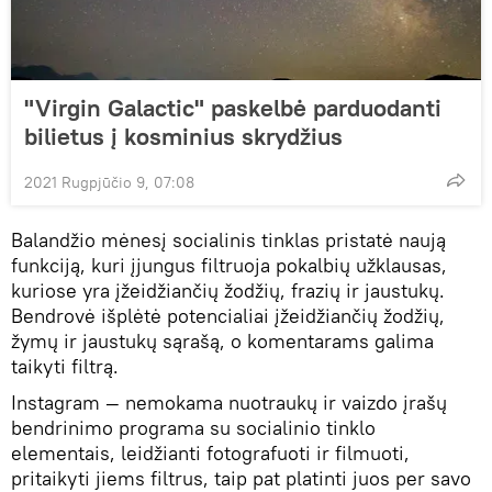
"Virgin Galactic" paskelbė parduodanti
bilietus į kosminius skrydžius
2021 Rugpjūčio 9, 07:08
Balandžio mėnesį socialinis tinklas pristatė naują
funkciją, kuri įjungus filtruoja pokalbių užklausas,
kuriose yra įžeidžiančių žodžių, frazių ir jaustukų.
Bendrovė išplėtė potencialiai įžeidžiančių žodžių,
žymų ir jaustukų sąrašą, o komentarams galima
taikyti filtrą.
Instagram — nemokama nuotraukų ir vaizdo įrašų
bendrinimo programa su socialinio tinklo
elementais, leidžianti fotografuoti ir filmuoti,
pritaikyti jiems filtrus, taip pat platinti juos per savo