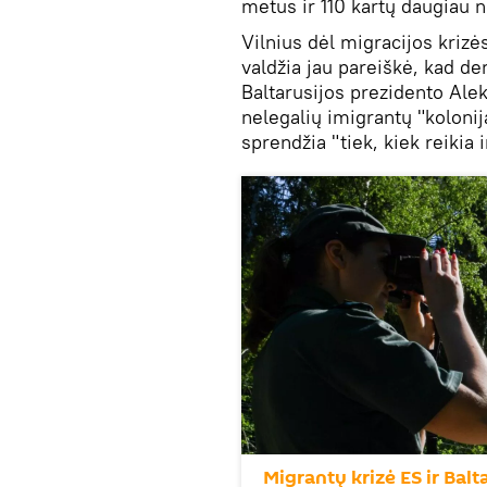
metus ir 110 kartų daugiau 
Vilnius dėl migracijos krizė
valdžia jau pareiškė, kad d
Baltarusijos prezidento Alek
nelegalių imigrantų "koloni
sprendžia "tiek, kiek reikia
Migrantų krizė ES ir Balt