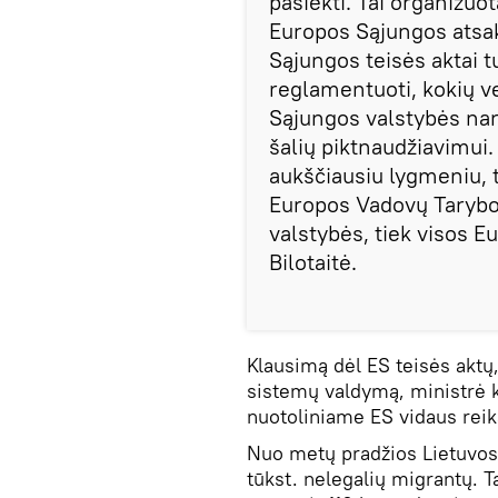
pasiekti. Tai organizuot
Europos Sąjungos atsak
Sąjungos teisės aktai tur
reglamentuoti, kokių ve
Sąjungos valstybės narė
šalių piktnaudžiavimui.
aukščiausiu lygmeniu, t
Europos Vadovų Taryboj
valstybės, tiek visos E
Bilotaitė.
Klausimą dėl ES teisės aktų
sistemų valdymą, ministrė k
nuotoliniame ES vidaus reik
Nuo metų pradžios Lietuvos i
tūkst. nelegalių migrantų. T