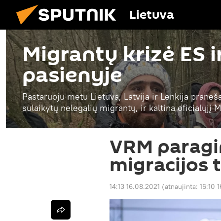
Lietuva
Migrantų krizė ES i
pasienyje
Pastaruoju metu Lietuva, Latvija ir Lenkija praneš
sulaikytų nelegalių migrantų, ir kaltina oficialųjį
VRM paragin
migracijos 
14:13 16.08.2021
(atnaujinta:
16:10 