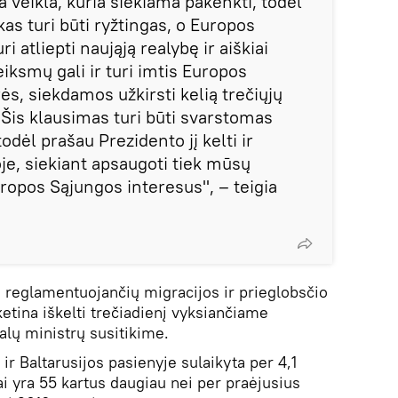
a veikla, kuria siekiama pakenkti, todėl
as turi būti ryžtingas, o Europos
i atliepti naująją realybę ir aiškiai
iksmų gali ir turi imtis Europos
s, siekdamos užkirsti kelią trečiųjų
 Šis klausimas turi būti svarstomas
odėl prašau Prezidento jį kelti ir
e, siekiant apsaugoti tiek mūsų
uropos Sąjungos interesus", – teigia
, reglamentuojančių migracijos ir prieglobsčio
etina iškelti trečiadienį vyksiančiame
alų ministrų susitikime.
r Baltarusijos pasienyje sulaikyta per 4,1
ai yra 55 kartus daugiau nei per praėjusius