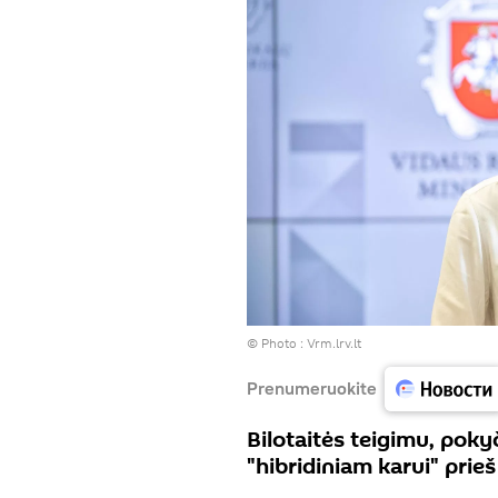
© Photo :
Vrm.lrv.lt
Prenumeruokite
Bilotaitės teigimu, poky
"hibridiniam karui" prieš