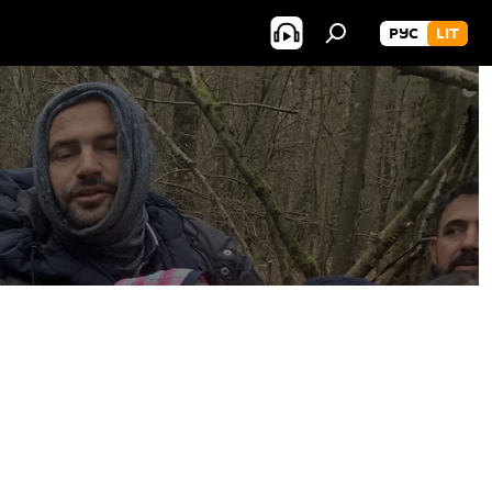
РУС
LIT