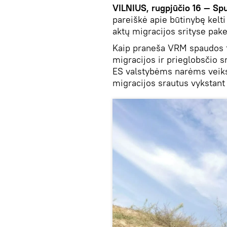
VILNIUS, rugpjūčio 16 — Sp
pareiškė apie būtinybę kelt
aktų migracijos srityse pak
Kaip praneša VRM spaudos t
migracijos ir prieglobsčio sr
ES valstybėms narėms veiks
migracijos srautus vykstant 