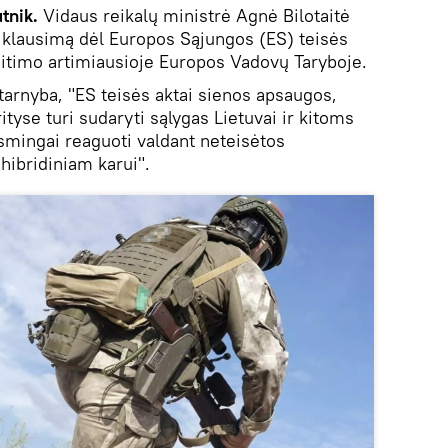
utnik.
Vidaus reikalų ministrė Agnė Bilotaitė
i klausimą dėl Europos Sąjungos (ES) teisės
eitimo artimiausioje Europos Vadovų Taryboje.
arnyba, "ES teisės aktai sienos apsaugos,
ityse turi sudaryti sąlygas Lietuvai ir kitoms
mingai reaguoti valdant neteisėtos
hibridiniam karui".