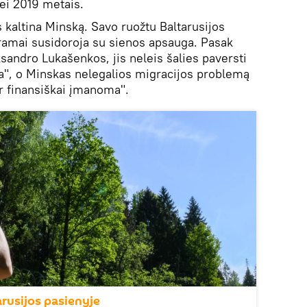
nei 2019 metais.
s kaltina Minską. Savo ruožtu Baltarusijos
eramai susidoroja su sienos apsauga. Pasak
sandro Lukašenkos, jis neleis šalies paversti
ja", o Minskas nelegalios migracijos problemą
 ir finansiškai įmanoma".
arusijos pasienyje