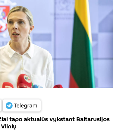
čiai tapo aktualūs vykstant Baltarusijos
 Vilnių