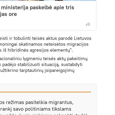
ministerija paskelbė apie tris
jas ore
isti ir tobulinti teisės aktus parodė Lietuvos
sąmoningai skatinamos neteisėtos migracijos
as iš hibridinės agresijos elementų".
nacionaliniu lygmeniu teisės aktų pakeitimų
k padėjo stabilizuoti situaciją, sustabdyti
 užtikrino tarptautinių įsipareigojimų
os režimas pasitelkia migrantus,
rankį savo politiniams tikslams