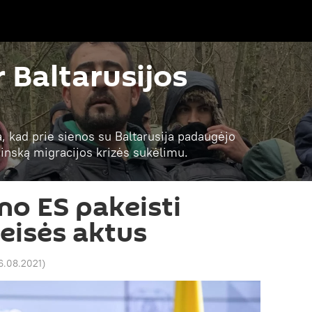
r Baltarusijos
a, kad prie sienos su Baltarusija padaugėjo
 Minską migracijos krizės sukėlimu.
o ES pakeisti
teisės aktus
16.08.2021
)