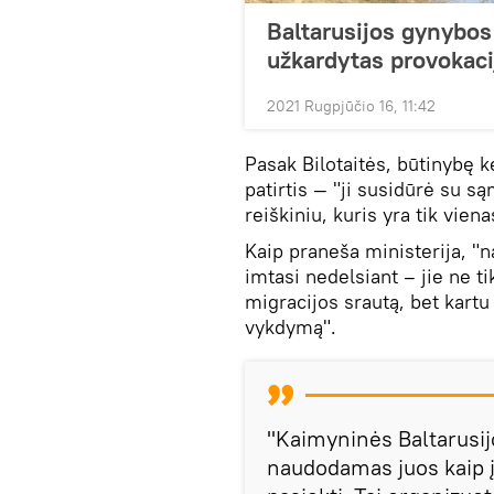
Baltarusijos gynybos 
užkardytas provokaci
2021 Rugpjūčio 16, 11:42
Pasak Bilotaitės, būtinybę ke
patirtis — "ji susidūrė su 
reiškiniu, kuris yra tik vien
Kaip praneša ministerija, "
imtasi nedelsiant – jie ne ti
migracijos srautą, bet kartu
vykdymą".
"Kaimyninės Baltarusij
naudodamas juos kaip į