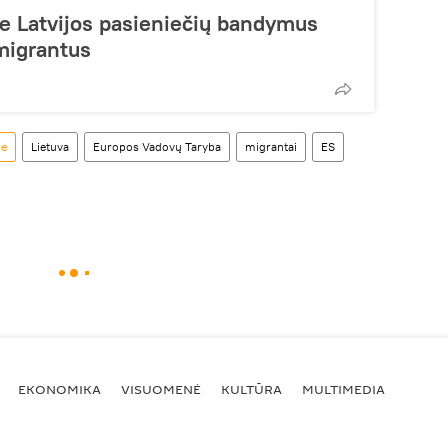
e Latvijos pasieniečių bandymus
 migrantus
je
Lietuva
Europos Vadovų Taryba
migrantai
ES
EKONOMIKA
VISUOMENĖ
KULTŪRA
MULTIMEDIA