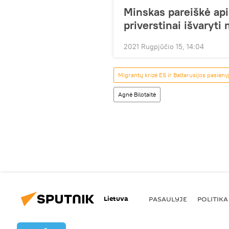
Minskas pareiškė api
priverstinai išvaryti
2021 Rugpjūčio 15, 14:04
Migrantų krizė ES ir Baltarusijos pasieny
Agnė Bilotaitė
Lietuva
PASAULYJE
POLITIKA