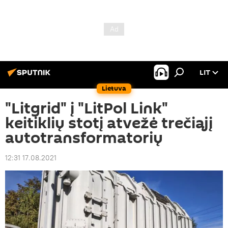
LIT
Lietuva
"Litgrid" į "LitPol Link"
keitiklių stotį atvežė trečiąjį
autotransformatorių
12:31 17.08.2021