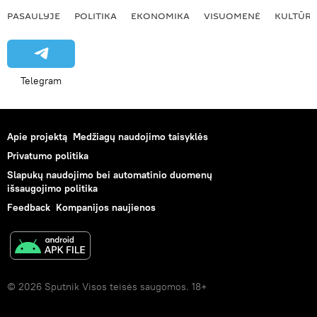
PASAULYJE
POLITIKA
EKONOMIKA
VISUOMENĖ
KULTŪR
Telegram
Apie projektą
Medžiagų naudojimo taisyklės
Privatumo politika
Slapukų naudojimo bei automatinio duomenų
išsaugojimo politika
Feedback
Kompanijos naujienos
© 2026 Sputnik Visos teisės saugomos. 18+