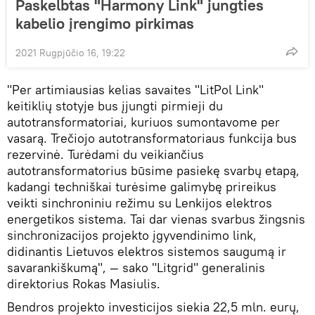
Paskelbtas "Harmony Link" jungties
kabelio įrengimo pirkimas
2021 Rugpjūčio 16, 19:22
"Per artimiausias kelias savaites "LitPol Link"
keitiklių stotyje bus įjungti pirmieji du
autotransformatoriai, kuriuos sumontavome per
vasarą. Trečiojo autotransformatoriaus funkcija bus
rezervinė. Turėdami du veikiančius
autotransformatorius būsime pasiekę svarbų etapą,
kadangi techniškai turėsime galimybę prireikus
veikti sinchroniniu režimu su Lenkijos elektros
energetikos sistema. Tai dar vienas svarbus žingsnis
sinchronizacijos projekto įgyvendinimo link,
didinantis Lietuvos elektros sistemos saugumą ir
savarankiškumą", — sako "Litgrid" generalinis
direktorius Rokas Masiulis.
Bendros projekto investicijos siekia 22,5 mln. eurų,