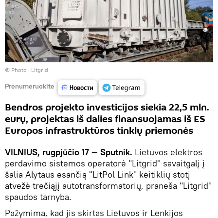
© Photo :
Litgrid
Prenumeruokite
Bendros projekto investicijos siekia 22,5 mln.
eurų, projektas iš dalies finansuojamas iš ES
Europos infrastruktūros tinklų priemonės
VILNIUS, rugpjūčio 17 — Sputnik.
Lietuvos elektros
perdavimo sistemos operatorė "Litgrid" savaitgalį į
šalia Alytaus esančią "LitPol Link" keitiklių stotį
atvežė trečiąjį autotransformatorių, praneša "Litgrid"
spaudos tarnyba.
Pažymima, kad jis skirtas Lietuvos ir Lenkijos