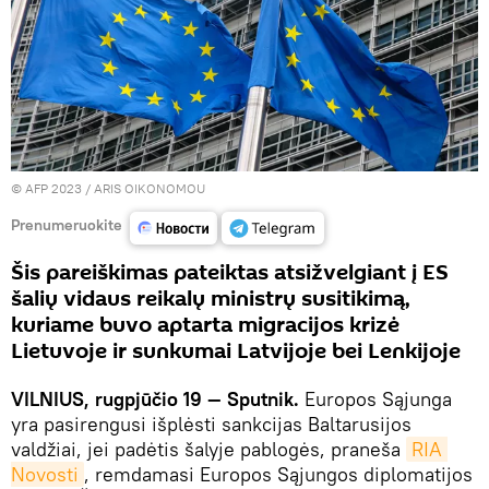
© AFP 2023 / ARIS OIKONOMOU
Prenumeruokite
Šis pareiškimas pateiktas atsižvelgiant į ES
šalių vidaus reikalų ministrų susitikimą,
kuriame buvo aptarta migracijos krizė
Lietuvoje ir sunkumai Latvijoje bei Lenkijoje
VILNIUS, rugpjūčio 19 — Sputnik.
Europos Sąjunga
yra pasirengusi išplėsti sankcijas Baltarusijos
valdžiai, jei padėtis šalyje pablogės, praneša
RIA 
Novosti
, remdamasi Europos Sąjungos diplomatijos