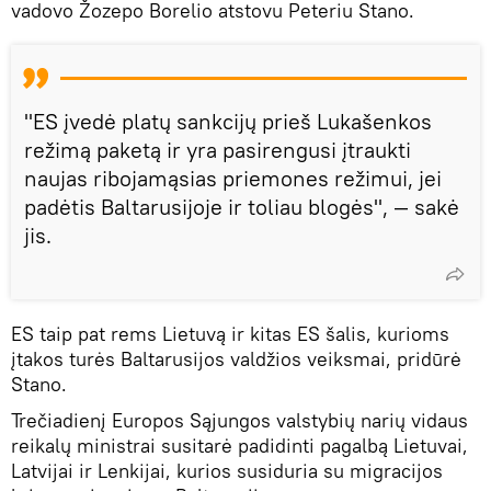
vadovo Žozepo Borelio atstovu Peteriu Stano.
"ES įvedė platų sankcijų prieš Lukašenkos
režimą paketą ir yra pasirengusi įtraukti
naujas ribojamąsias priemones režimui, jei
padėtis Baltarusijoje ir toliau blogės", — sakė
jis.
ES taip pat rems Lietuvą ir kitas ES šalis, kurioms
įtakos turės Baltarusijos valdžios veiksmai, pridūrė
Stano.
Trečiadienį Europos Sąjungos valstybių narių vidaus
reikalų ministrai susitarė padidinti pagalbą Lietuvai,
Latvijai ir Lenkijai, kurios susiduria su migracijos