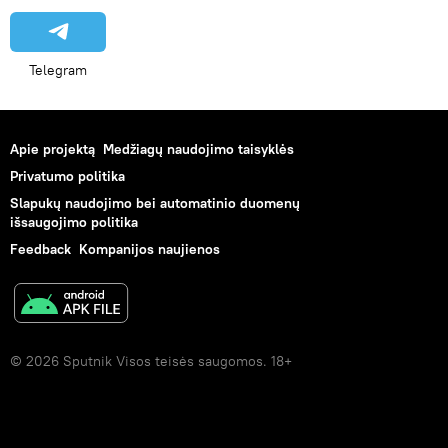
Telegram
Apie projektą
Medžiagų naudojimo taisyklės
Privatumo politika
Slapukų naudojimo bei automatinio duomenų
išsaugojimo politika
Feedback
Kompanijos naujienos
© 2026 Sputnik Visos teisės saugomos. 18+