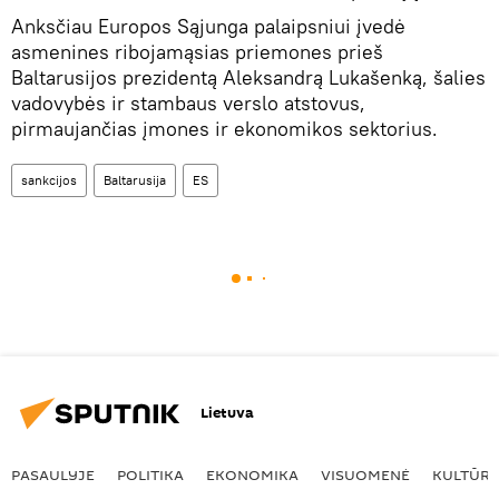
Anksčiau Europos Sąjunga palaipsniui įvedė
asmenines ribojamąsias priemones prieš
Baltarusijos prezidentą Aleksandrą Lukašenką, šalies
vadovybės ir stambaus verslo atstovus,
pirmaujančias įmones ir ekonomikos sektorius.
sankcijos
Baltarusija
ES
Lietuva
PASAULYJE
POLITIKA
EKONOMIKA
VISUOMENĖ
KULTŪR