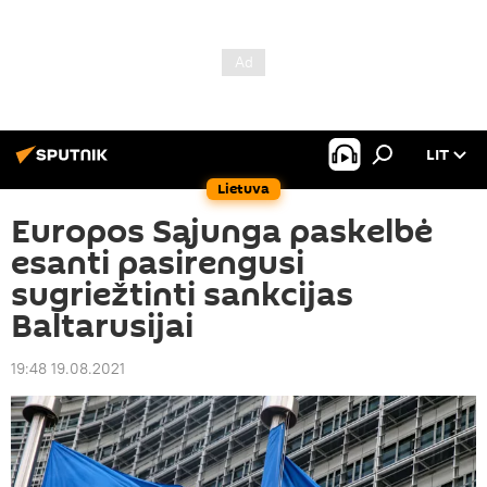
LIT
Lietuva
Europos Sąjunga paskelbė
esanti pasirengusi
sugriežtinti sankcijas
Baltarusijai
19:48 19.08.2021