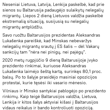
Neseniai Lietuva, Latvija, Lenkija paskelbė, kad prie
sienos su Baltarusija padaugėjo sulaikytų nelegalių
migrantų. Liepos 2 dieną Lietuvos valdžia paskelbė
ekstremalią situaciją, susijusią su nelegalių
migrantų antplūdžiu.
Savo ruožtu Baltarusijos prezidentas Aleksandras
Lukašenka pareiškė, kad Minskas nebevaržys
nelegalių migrantų srautų į ES šalis — dėl Vakarų
sankcijų tam "nėra nei pinigų, nei pajėgų".
2020 metų rugpjūčio 9 dieną Baltarusijoje įvyko
prezidento rinkimai, kuriuose Aleksandras
Lukašenka laimėjo šeštą kartą, surinkęs 80,1 proc.
balsų. Po to šalyje prasidėjo masiniai opozicijos
protestai, kurie tęsėsi iki vasario mėnesio.
Vilniaus ir Minsko santykiai pablogėjo po prezidento
rinkimų. Kaip teigė Baltarusijos valdžia, Lietuva,
Lenkija ir kitos šalys aktyviai kišasi į Baltarusijos
vidaus reikalus ir bando kontroliuoti opoziciją.