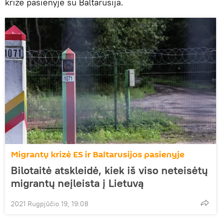
krize pasienyje su Baltarusija.
Migrantų krizė ES ir Baltarusijos pasienyje
Bilotaitė atskleidė, kiek iš viso neteisėtų
migrantų neįleista į Lietuvą
2021 Rugpjūčio 19, 19:08