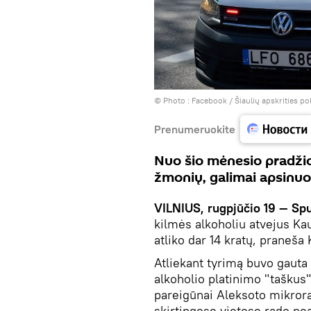
© Photo :
Facebook / Šiaulių apskrities pol
Prenumeruokite
Nuo šio mėnesio pradžio
žmonių, galimai apsinuo
VILNIUS, rugpjūčio 19 — Spu
kilmės alkoholiu atvejus Kau
atliko dar 14 kratų, praneša
Atliekant tyrimą buvo gauta
alkoholio platinimo "taškus"
pareigūnai Aleksoto mikrora
skirtingose vietose rado ne