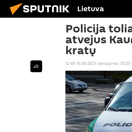
Lietuva
Policija toli
atvejus Kau
kratų
12:49 19.08.2021
(atnaujinta:
13:23 