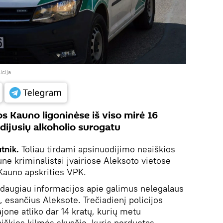
icija
s Kauno ligoninėse iš viso mirė 16
dijusių alkoholio surogatu
tnik.
Toliau tirdami apsinuodijimo neaiškios
ne kriminalistai įvairiose Aleksoto vietose
 Kauno apskrities VPK.
 daugiau informacijos apie galimus nelegalaus
, esančius Aleksote. Trečiadienį policijos
jone atliko dar 14 kratų, kurių metu
aiškios kilmės skysčio, kuris perduotas