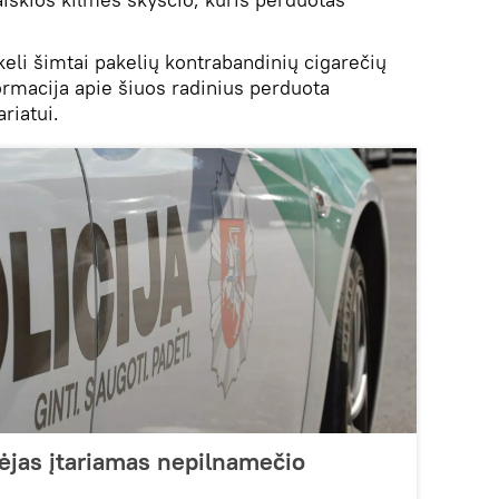
 keli šimtai pakelių kontrabandinių cigarečių
rmacija apie šiuos radinius perduota
riatui.
rėjas įtariamas nepilnamečio