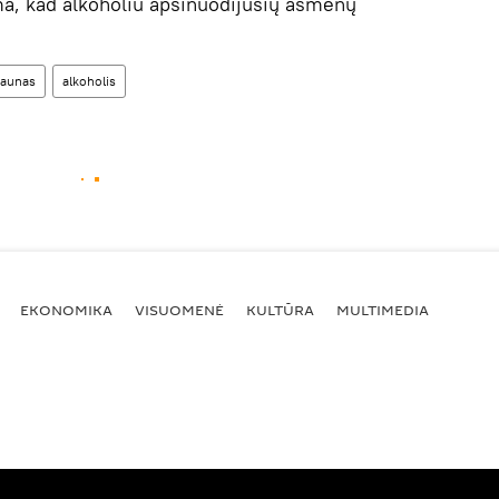
, kad alkoholiu apsinuodijusių asmenų
aunas
alkoholis
EKONOMIKA
VISUOMENĖ
KULTŪRA
MULTIMEDIA