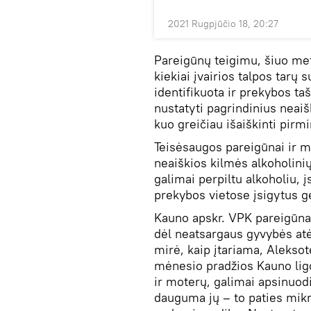
2021 Rugpjūčio 18, 20:27
Pareigūnų teigimu, šiuo met
kiekiai įvairios talpos tarų s
identifikuota ir prekybos ta
nustatyti pagrindinius neaišk
kuo greičiau išaiškinti pirmin
Teisėsaugos pareigūnai ir me
neaiškios kilmės alkoholinių 
galimai perpiltu alkoholiu, įs
prekybos vietose įsigytus g
Kauno apskr. VPK pareigūnai
dėl neatsargaus gyvybės at
mirė, kaip įtariama, Alekso
mėnesio pradžios Kauno ligo
ir moterų, galimai apsinuodi
dauguma jų – to paties mik