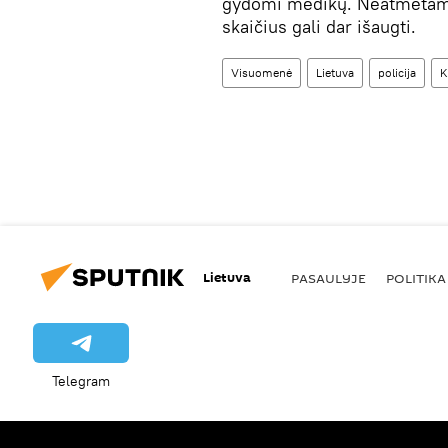
gydomi medikų. Neatmetama
skaičius gali dar išaugti.
Visuomenė
Lietuva
policija
K
Lietuva
PASAULYJE
POLITIKA
Telegram