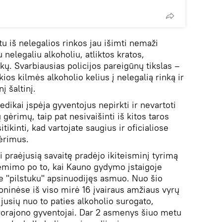
u iš nelegalios rinkos jau išimti nemaži
u nelegaliu alkoholiu, atliktos kratos,
škų. Svarbiausias policijos pareigūnų tikslas –
ios kilmės alkoholio kelius į nelegalią rinką ir
į šaltinį.
dikai įspėja gyventojus nepirkti ir nevartoti
gėrimų, taip pat nesivaišinti iš kitos taros
itikinti, kad vartojate saugius ir oficialiose
ėrimus.
 praėjusią savaitę pradėjo ikiteisminį tyrimą
ėmimo po to, kai Kauno gydymo įstaigoje
te "pilstuku" apsinuodijęs asmuo. Nuo šio
ninėse iš viso mirė 16 įvairaus amžiaus vyrų
jusių nuo to paties alkoholio surogato,
rorajono gyventojai. Dar 2 asmenys šiuo metu