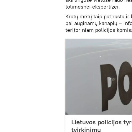
tolimesnei ekspertizei.
Kratų metų taip pat rasta ir
bei auginamų kanapių – info
teritoriniam policijos komisa
Lietuvos policijos ty
tvirkinimu