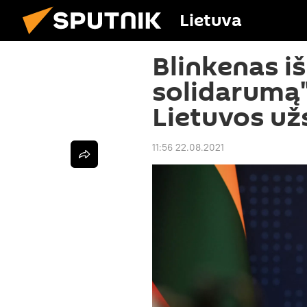
Lietuva
Blinkenas iš
solidarumą
Lietuvos užs
11:56 22.08.2021