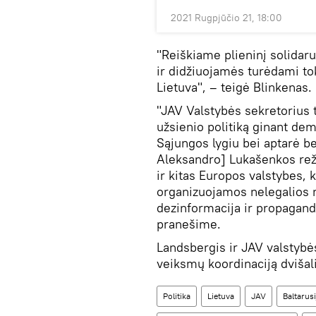
2021 Rugpjūčio 21, 18:00
"Reiškiame plieninį solidar
ir didžiuojamės turėdami to
Lietuva", – teigė Blinkenas.
"JAV Valstybės sekretorius t
užsienio politiką ginant de
Sąjungos lygiu bei aptarė be
Aleksandro] Lukašenkos rež
ir kitas Europos valstybes,
organizuojamos nelegalios 
dezinformacija ir propagand
pranešime.
Landsbergis ir JAV valstybės
veiksmų koordinaciją dvišal
Politika
Lietuva
JAV
Baltarusi