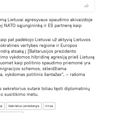
umą Lietuvai agresyvaus spaudimo akivaizdoje
kį NATO sąjungininką ir ES partnerę kaip
aip pat padėkojo Lietuvai už aktyvią Lietuvos
mokratines vertybes regione ir Europos
ndrą atsaką į [Baltarusijos prezidento
imo vykdomos hibridinę agresiją prieš Lietuvą
 kuomet kaip politinio spaudimo priemonė yra
migracijos schemos, skleidžiama
a, vykdomas politinis šantažas", – rašoma
 sekretorius sutarė toliau tęsti diplomatinių
io susitikimo metu.
ja
Gabrielius Landsbergis
Kinija