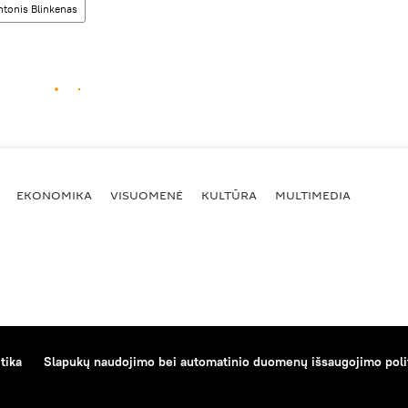
ntonis Blinkenas
EKONOMIKA
VISUOMENĖ
KULTŪRA
MULTIMEDIA
tika
Slapukų naudojimo bei automatinio duomenų išsaugojimo poli