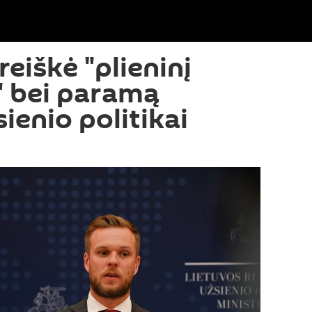
reiškė "plieninį
" bei paramą
ienio politikai