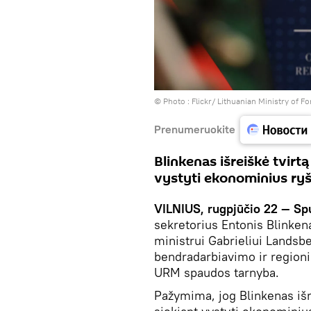
© Photo :
Flickr/ Lithuanian Ministry of Fo
Prenumeruokite
Blinkenas išreiškė tvirt
vystyti ekonominius ryš
VILNIUS, rugpjūčio 22 — Spu
sekretorius Entonis Blinken
ministrui Gabrieliui Landsber
bendradarbiavimo ir region
URM spaudos tarnyba.
Pažymima, jog Blinkenas išr