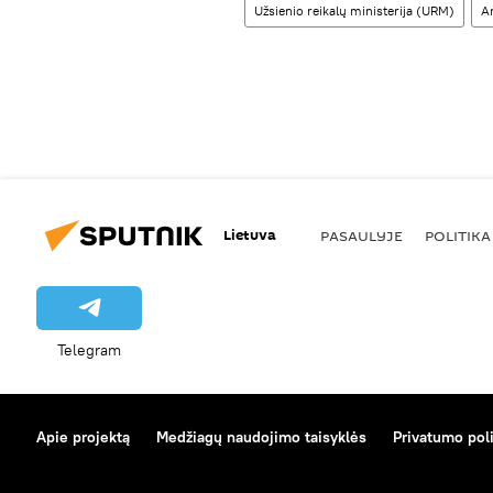
Užsienio reikalų ministerija (URM)
A
Lietuva
PASAULYJE
POLITIKA
Telegram
Apie projektą
Medžiagų naudojimo taisyklės
Privatumo poli