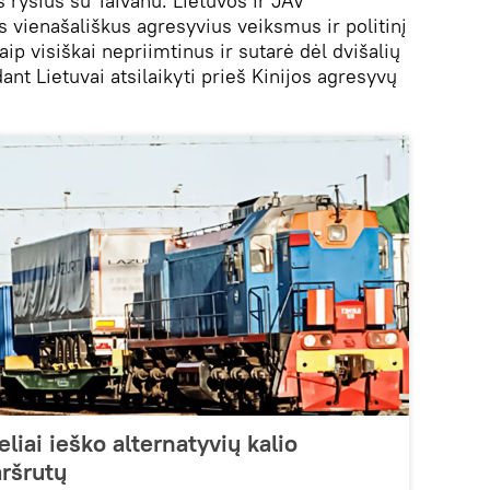
 ryšius su Taivanu. Lietuvos ir JAV
s vienašališkus agresyvius veiksmus ir politinį
ip visiškai nepriimtinus ir sutarė dėl dvišalių
t Lietuvai atsilaikyti prieš Kinijos agresyvų
eliai ieško alternatyvių kalio
ršrutų