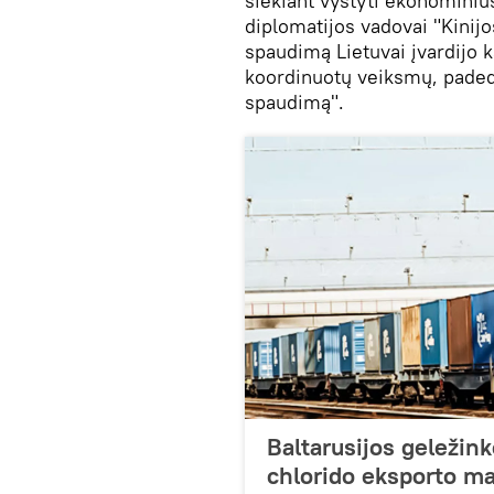
siekiant vystyti ekonominius
diplomatijos vadovai "Kinijo
spaudimą Lietuvai įvardijo ka
koordinuotų veiksmų, padedan
spaudimą".
Baltarusijos geležink
chlorido eksporto ma