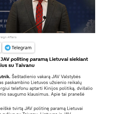
reign Affairs
ą JAV politinę paramą Lietuvai siekiant
ius su Taivanu
tnik.
Šeštadienio vakarą JAV Valstybės
as paskambino Lietuvos užsienio reikalų
giui telefonu aptarti Kinijos politiką, dvišalio
inio saugumo klausimus. Apie tai pranešė
eiškė tvirtą JAV politinę paramą Lietuvai