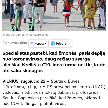
© Sputnik / Владислав Адамовский
Prenumeruokite
Specialistas pastebi, kad žmonės, pasiskiepiję
nuo koronaviruso, daug rečiau suserga
kliniškai išreikšta C19 ligos forma nei tie, kurie
atsisako skiepytis
VILNIUS, rugpjūčio 22 — Sputnik.
Buvęs
Užkrečiamųjų ligų ir AIDS prevencijos centro (ULAC)
vadovas, medicinos mokslų daktaras, profesorius
Saulius Čaplinskas pareiškė, kad žmonės, skiepyti
nuo COVID-19, gali platinti virusą.