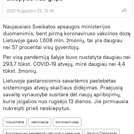
2021 Rugpjūčio 22, 12:45
Naujausiais Sveikatos apsaugos ministerijos
duomenimis, bent pirmą koronaviruso vakcinos dozę
Lietuvoje gavo 1,608 mln. žmonių, tai yra daugiau
nei 57 procentai visų gyventojų.
Per visą pandemiją šalyje buvo nustatyta daugiau nei
293,7 tūkst. COVID-19 atvejų, mirė daugiau nei 4,4
tūkst. žmonių.
Lietuvoje pastarosiomis savaitėmis pastebėtas
sistemingas atvejų skaičiaus didėjimas. Praėjusią
savaitę vyriausybė susitarė dėl naujų apribojimų,
kurie įsigalios nuo rugsėjo 13 dienos. Jie pirmiausia
nukreipti prieš neskiepytus.
Visuomenė
vakcinacija
koronavirusas
Koronaviruso pandemija Lietuvoje ir pasaulyje
Saulius Čaplinskas