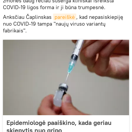
žmonės daug rečiau suserga kliniškai išreikšta
COVID-19 ligos forma ir ji būna trumpesnė.
Anksčiau Čaplinskas
pareiškė
, kad nepasiskiepiję
nuo COVID-19 tampa "naujų viruso variantų
fabrikais".
Epidemiologė paaiškino, kada geriau
skiepytis nuo gripo