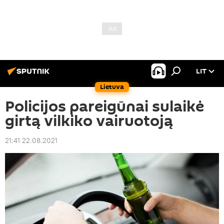
LIT
Lietuva
Policijos pareigūnai sulaikė
girtą vilkiko vairuotoją
21:41 22.08.2021