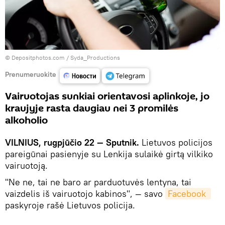
© Depositphotos.com /
Syda_Productions
Prenumeruokite
Vairuotojas sunkiai orientavosi aplinkoje, jo
kraujyje rasta daugiau nei 3 promilės
alkoholio
VILNIUS, rugpjūčio 22 — Sputnik.
Lietuvos policijos
pareigūnai pasienyje su Lenkija sulaikė girtą vilkiko
vairuotoją.
"Ne ne, tai ne baro ar parduotuvės lentyna, tai
vaizdelis iš vairuotojo kabinos", — savo
Facebook 
paskyroje rašė Lietuvos policija.