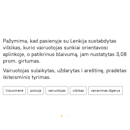
Pažymima, kad pasienyje su Lenkija sustabdytas
vilkikas, kurio vairuotojas sunkiai orientavosi
aplinkoje, o patikrinus blaivumą, jam nustatytas 3,08
prom. girtumas.
Vairuotojas sulaikytas, uždarytas i areštinę, pradėtas
ikiteisminis tyrimas.
Visuomenė
policija
vairuotojas
vilkikas
vairavimas išgėrus