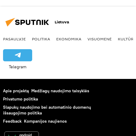
Lietuva
PASAULYJE
POLITIKA
EKONOMIKA
VISUOMENĖ
KULTŪR
Telegram
Apie projektą
Medžiagų naudojimo taisyklės
Privatumo politika
Slapukų naudojimo bei automatinio duomenų
išsaugojimo politika
Feedback
Kompanijos naujienos