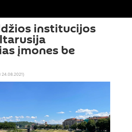
džios institucijos
ltarusija
ias įmones be
8 24.08.2021
)