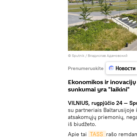
© Sputnik / Владислав Адамовский
Prenumeruokite
Ekonomikos ir inovacijų m
sunkumai yra "laikini"
VILNIUS, rugpjūčio 24 — Sp
su partneriais Baltarusijoje
atsakomųjų priemonių, nega
iš biudžeto.
Apie tai
TASS 
rašo remdam