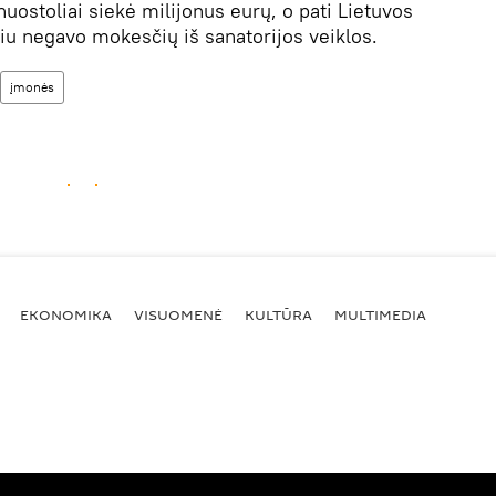
nuostoliai siekė milijonus eurų, o pati Lietuvos
piu negavo mokesčių iš sanatorijos veiklos.
įmonės
EKONOMIKA
VISUOMENĖ
KULTŪRA
MULTIMEDIA