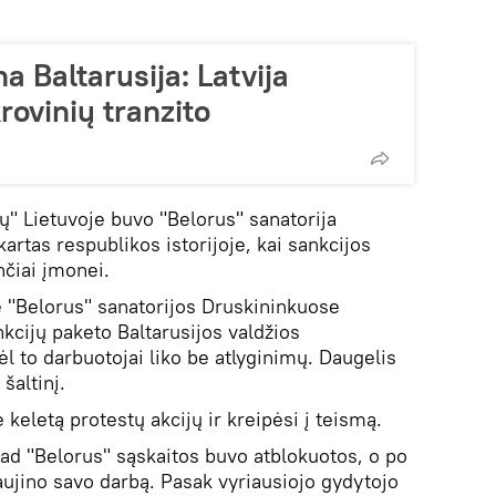
na Baltarusija: Latvija
rovinių tranzito
ų" Lietuvoje buvo "Belorus" sanatorija
artas respublikos istorijoje, kai sankcijos
nčiai įmonei.
 "Belorus" sanatorijos Druskininkuose
nkcijų paketo Baltarusijos valdžios
ėl to darbuotojai liko be atlyginimų. Daugelis
šaltinį.
 keletą protestų akcijų ir kreipėsi į teismą.
kad "Belorus" sąskaitos buvo atblokuotos, o po
aujino savo darbą. Pasak vyriausiojo gydytojo