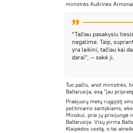
ministrės Aušrinės Armonait
"Tačiau pasakysiu tiesi
negalime. Taip, supran
yra laikini, tačiau kai da
darai", — sakė ji.
Tuo pačiu, anot ministrės, t
Baltarusija, esą "jau pripra
Praėjusių metų rugpjūtį smar
politiniams santykiams, eko
Minskui, prie jų prisijungė i
Baltarusija. Visų pirma Balt
Klaipėdos uostą, o tai atne