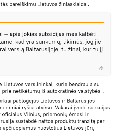
ės pareiškimu Lietuvos žiniasklaidai.
ai — apie jokias subsidijas mes kalbėti
tame, kad yra sunkumų, tikimės, jog jie
rai verslą Baltarusijoje, tu žinai, kur tu jį
ie Lietuvos verslininkai, kurie bendrauja su
tę prie netikėtumų iš autokratinės valstybės".
kiai pablogėjus Lietuvos ir Baltarusijos
nominiai ryšiai atvėso. Vakarai įvedė sankcijas
r oficialus Vilnius, priemonių ėmėsi ir
arusija sustabdė naftos produktų tranzitą per
šė apčiuopiamus nuostolius Lietuvos jūrų