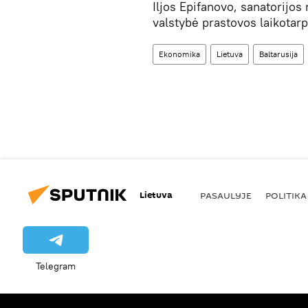
Iljos Epifanovo, sanatorijos 
valstybė prastovos laikotar
Ekonomika
Lietuva
Baltarusija
Lietuva
PASAULYJE
POLITIKA
Telegram