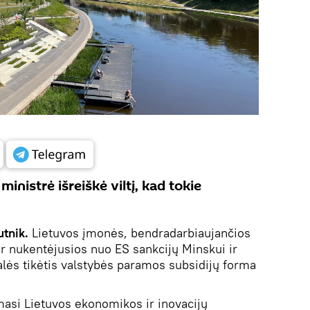
inistrė išreiškė viltį, kad tokie
utnik.
Lietuvos įmonės, bendradarbiaujančios
 ir nukentėjusios nuo ES sankcijų Minskui ir
lės tikėtis valstybės paramos subsidijų forma
asi Lietuvos ekonomikos ir inovacijų