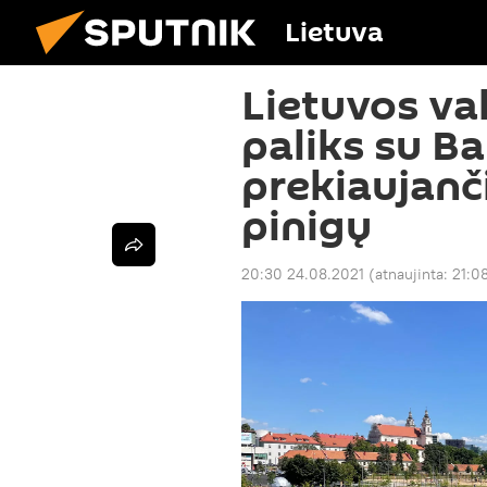
Lietuva
Lietuvos val
paliks su Ba
prekiaujanč
pinigų
20:30 24.08.2021
(atnaujinta:
21:0