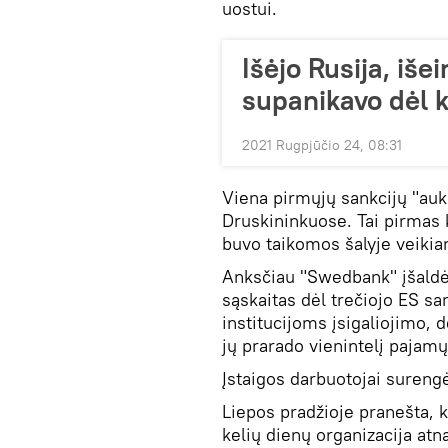
uostui.
Išėjo Rusija, išei
supanikavo dėl k
2021 Rugpjūčio 24, 08:31
Viena pirmųjų sankcijų "auk
Druskininkuose. Tai pirmas k
buvo taikomos šalyje veikia
Anksčiau "Swedbank" įšaldė
sąskaitas dėl trečiojo ES sa
institucijoms įsigaliojimo, d
jų prarado vienintelį pajamų 
Įstaigos darbuotojai surengė
Liepos pradžioje pranešta, 
kelių dienų organizacija atn