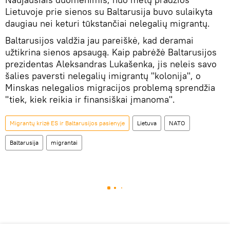
Lietuvoje prie sienos su Baltarusija buvo sulaikyta
daugiau nei keturi tūkstančiai nelegalių migrantų.
Baltarusijos valdžia jau pareiškė, kad deramai
užtikrina sienos apsaugą. Kaip pabrėžė Baltarusijos
prezidentas Aleksandras Lukašenka, jis neleis savo
šalies paversti nelegalių imigrantų "kolonija", o
Minskas nelegalios migracijos problemą sprendžia
"tiek, kiek reikia ir finansiškai įmanoma".
Migrantų krizė ES ir Baltarusijos pasienyje
Lietuva
NATO
Baltarusija
migrantai