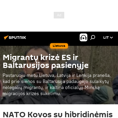
LIT
Lietuva
Migrantų krizė ES ir
Baltarusijos pasienyje
Pastaruoju metu Lietuva, Latvija ir Lenkija praneša,
kad prie sienos su Baltarusija padaugėjo sulaikytų
nelegalių migrantų, ir kaltina oficialųjį Minską
migracijos krizės sukėlimu.
NATO Kovos su hibridinėmis