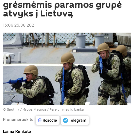
grėsmėmis paramos grupė
atvyks į Lietuvą
15:06 25.08.2021
© Sputnik / Игорь Маслов
/
Pereiti į medijų banką
Prenumeruokite
Laima Rimkutė