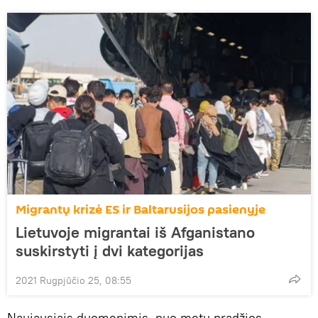
Migrantų krizė ES ir Baltarusijos pasienyje
Lietuvoje migrantai iš Afganistano
suskirstyti į dvi kategorijas
2021 Rugpjūčio 25, 08:55
Naujausiais duomenimis, nuo metų pradžios