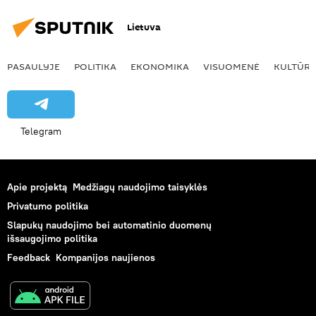
Lietuva
PASAULYJE
POLITIKA
EKONOMIKA
VISUOMENĖ
KULTŪR
Telegram
Apie projektą
Medžiagų naudojimo taisyklės
Privatumo politika
Slapukų naudojimo bei automatinio duomenų
išsaugojimo politika
Feedback
Kompanijos naujienos