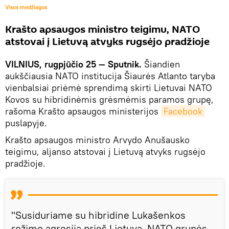
Visos medžiagos
Krašto apsaugos ministro teigimu, NATO
atstovai į Lietuvą atvyks rugsėjo pradžioje
VILNIUS, rugpjūčio 25 — Sputnik.
Šiandien
aukščiausia NATO institucija Šiaurės Atlanto taryba
vienbalsiai priėmė sprendimą skirti Lietuvai NATO
Kovos su hibridinėmis grėsmėmis paramos grupę,
rašoma Krašto apsaugos ministerijos
Facebook
puslapyje.
Krašto apsaugos ministro Arvydo Anušausko
teigimu, aljanso atstovai į Lietuvą atvyks rugsėjo
pradžioje.
"Susiduriame su hibridine Lukašenkos
režimo agresija prieš Lietuvą. NATO grupės