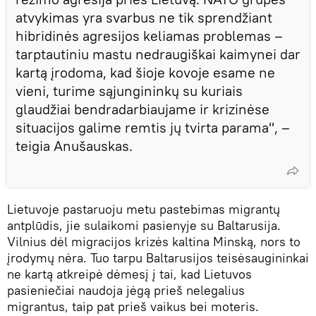
atvykimas yra svarbus ne tik sprendžiant
hibridinės agresijos keliamas problemas –
tarptautiniu mastu nedraugiškai kaimynei dar
kartą įrodoma, kad šioje kovoje esame ne
vieni, turime sąjungininkų su kuriais
glaudžiai bendradarbiaujame ir krizinėse
situacijos galime remtis jų tvirta parama", –
teigia Anušauskas.
Lietuvoje pastaruoju metu pastebimas migrantų
antplūdis, jie sulaikomi pasienyje su Baltarusija.
Vilnius dėl migracijos krizės kaltina Minską, nors to
įrodymų nėra. Tuo tarpu Baltarusijos teisėsaugininkai
ne kartą atkreipė dėmesį į tai, kad Lietuvos
pasieniečiai naudoja jėgą prieš nelegalius
migrantus, taip pat prieš vaikus bei moteris.