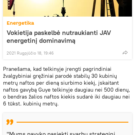
Energetika
Vokietija paskelbė nutraukianti JAV
energetinį dominavimą
2021 Rugpjūčio 18, 19:46
Pranešama, kad telkinyje įrengti pagrindiniai
žvalgybiniai gręžiniai parodė stabilų 30 kubinių
metrų naftos per dieną siurbimo kiekį, įskaitant
naftos gavybą Guye telkinyje daugiau nei 500 dienų,
o bendras žalios naftos kiekis sudarė iki daugiau nei
6 tūkst. kubinių metrų.
"Mums pavyko pasiekti svarbų strateginį