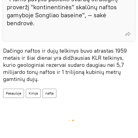
proveržį "kontinentinės" skalūnų naftos
gamyboje Songliao baseine", — sakė
bendrovė.
Dačingo naftos ir dujų telkinys buvo atrastas 1959
metais ir šiai dienai yra didžiausias KLR telkinys,
kurio geologiniai rezervai sudaro daugiau nei 5,7
milijardo tonų naftos ir 1 trilijoną kubinių metrų
gamtinių dujų.
Pasaulyje
Kinija
nafta