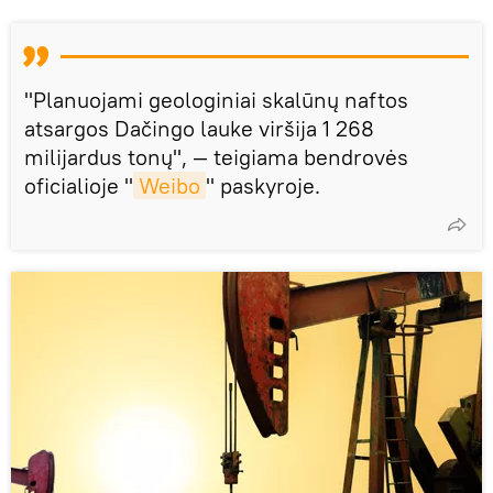
"Planuojami geologiniai skalūnų naftos
atsargos Dačingo lauke viršija 1 268
milijardus tonų", — teigiama bendrovės
oficialioje "
Weibo
" paskyroje.