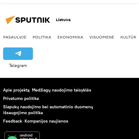
Lietuva
PASAULYJE
POLITIKA
EKONOMIKA
VISUOMENĖ
KULTŪR
Telegram
Apie projektą
Medžiagų naudojimo taisyklės
Privatumo politika
Slapukų naudojimo bei automatinio duomenų
išsaugojimo politika
Feedback
Kompanijos naujienos