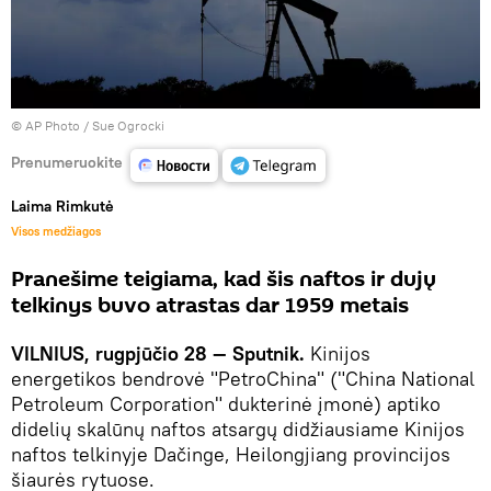
© AP Photo / Sue Ogrocki
Prenumeruokite
Laima Rimkutė
Visos medžiagos
Pranešime teigiama, kad šis naftos ir dujų
telkinys buvo atrastas dar 1959 metais
VILNIUS, rugpjūčio 28 — Sputnik.
Kinijos
energetikos bendrovė "PetroChina" ("China National
Petroleum Corporation" dukterinė įmonė) aptiko
didelių skalūnų naftos atsargų didžiausiame Kinijos
naftos telkinyje Dačinge, Heilongjiang provincijos
šiaurės rytuose.