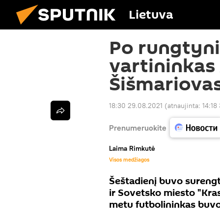
Lietuva
Po rungtyni
vartininkas
Šišmariovas
18:30 29.08.2021
(atnaujinta:
14:18
Prenumeruokite
Laima Rimkutė
Visos medžiagos
Šeštadienį buvo surengt
ir Sovetsko miesto "Kr
metu futbolininkas buvo