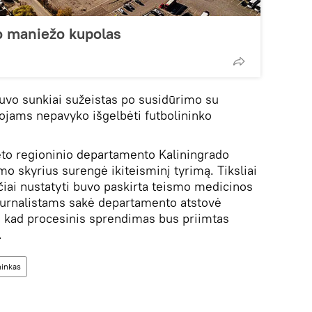
o maniežo kupolas
vo sunkiai sužeistas po susidūrimo su
tojams nepavyko išgelbėti futbolininko
eto regioninio departamento Kaliningrado
mo skyrius surengė ikiteisminį tyrimą. Tiksliai
čiai nustatyti buvo paskirta teismo medicinos
žurnalistams sakė departamento atstovė
, kad procesinis sprendimas bus priimtas
.
ninkas