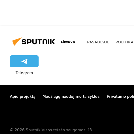
Lietuva
PASAULYJE
POLITIKA
Telegram
Apie projektą
Medžiagų naudojimo taisyklės
Privatumo poli
© 2026 Sputnik Visos teisės saugomos. 18+