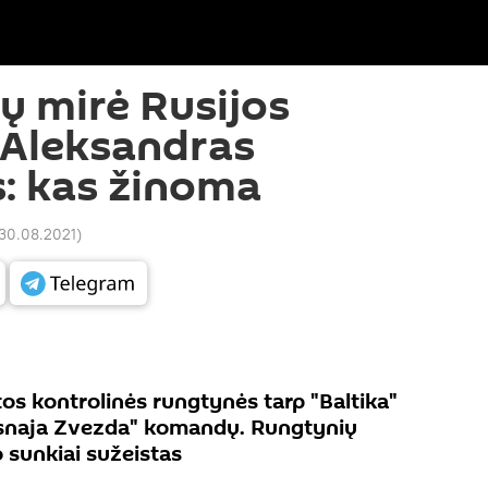
ų mirė Rusijos
 Aleksandras
: kas žinoma
 30.08.2021
)
os kontrolinės rungtynės tarp "Baltika"
asnaja Zvezda" komandų. Rungtynių
 sunkiai sužeistas