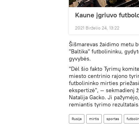
Kaune įgriuvo futbol
2021 Birželio 24, 13:22
Šišmarevas žaidimo metu bu
"Baltika" futbolininku, gydy
gyvybės.
"Dėl šio fakto Tyrimų komit
miesto centrinio rajono tyri
futbolininko mirties priežas
ekspertizė", — sekmadienį 
Natalija Gacko. Ji pažymėjo
remiantis tyrimo rezultatais
Rusija
mirtis
sportas
futboli