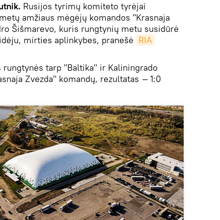
utnik.
Rusijos tyrimų komiteto tyrėjai
 23 metų amžiaus mėgėjų komandos "Krasnaja
dro Šišmarevo, kuris rungtynių metu susidūrė
idėju, mirties aplinkybes, pranešė
RIA 
 rungtynės tarp "Baltika" ir Kaliningrado
rasnaja Zvezda" komandų, rezultatas
—
1:0