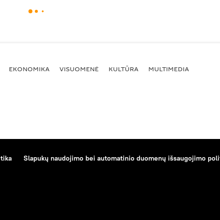
EKONOMIKA
VISUOMENĖ
KULTŪRA
MULTIMEDIA
tika
Slapukų naudojimo bei automatinio duomenų išsaugojimo poli