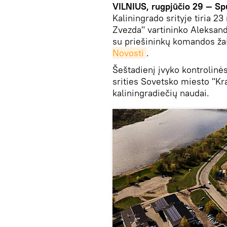
VILNIUS, rugpjūčio 29 — Sp
Kaliningrado srityje tiria
Zvezda" vartininko Aleksan
su priešininkų komandos ža
Novosti
.
Šeštadienį įvyko kontrolinės
srities Sovetsko miesto "K
kaliningradiečių naudai.