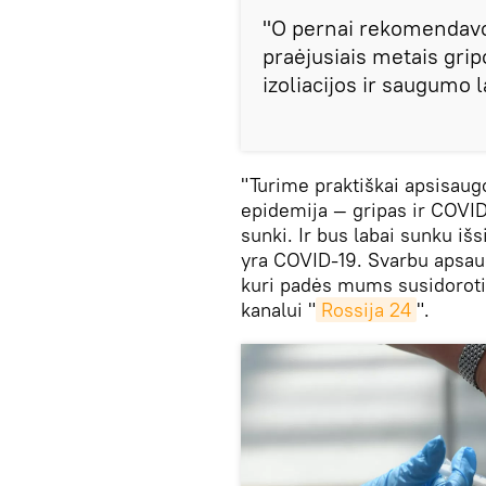
"O pernai rekomendavo
praėjusiais metais grip
izoliacijos ir saugumo l
"Turime praktiškai apsisaug
epidemija — gripas ir COVID
sunki. Ir bus labai sunku išs
yra COVID-19. Svarbu apsaug
kuri padės mums susidoroti s
kanalui "
Rossija 24
".