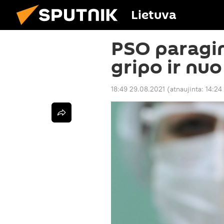
Lietuva
PSO paragin
gripo ir nu
18:49 29.08.2021
(atnaujinta:
14:24