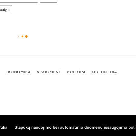
aulyje
EKONOMIKA
VISUOMENĖ
KULTŪRA
MULTIMEDIA
tika
Slapukų naudojimo bei automatinio duomenų išsaugojimo poli