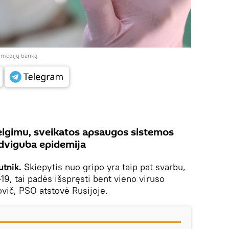
į medijų banką
eigimu, sveikatos apsaugos sistemos
 dviguba epidemija
utnik.
Skiepytis nuo gripo yra taip pat svarbu,
19, tai padės išspręsti bent vieno viruso
vič, PSO atstovė Rusijoje.