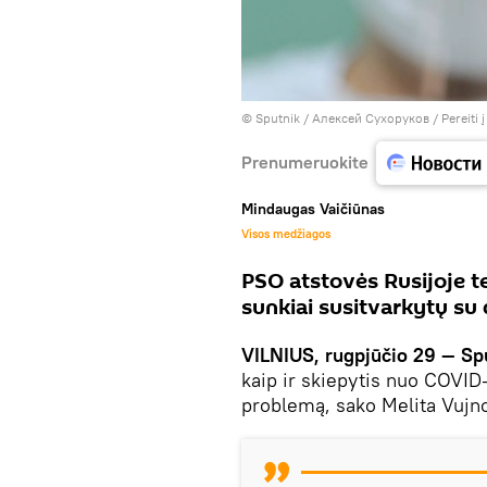
© Sputnik / Алексей Сухоруков
/
Pereiti 
Prenumeruokite
Mindaugas Vaičiūnas
Visos medžiagos
PSO atstovės Rusijoje t
sunkiai susitvarkytų su
VILNIUS, rugpjūčio 29 — Sp
kaip ir skiepytis nuo COVID-
problemą, sako Melita Vujno