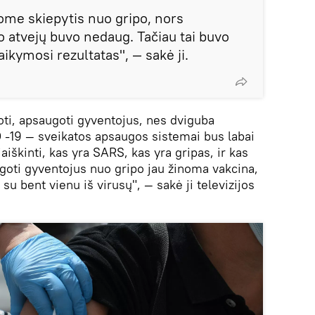
me skiepytis nuo gripo, nors
o atvejų buvo nedaug. Tačiau tai buvo
aikymosi rezultatas", — sakė ji.
oti, apsaugoti gyventojus, nes dviguba
 -19 — sveikatos apsaugos sistemai bus labai
iaiškinti, kas yra SARS, kas yra gripas, ir kas
oti gyventojus nuo gripo jau žinoma vakcina,
u bent vienu iš virusų", — sakė ji televizijos