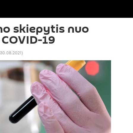
o skiepytis nuo
o COVID-19
 30.08.2021
)