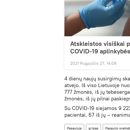
Atskleistos visiškai 
COVID-19 aplinkybė
2021 Rugpjūčio 27, 14:08
4 dienų naujų susirgimų ska
atvejo. Iš viso Lietuvoje n
777 žmonės, iš jų tebeserga
žmonės, iš jų pilnai paskiep
Su COVID-19 siejamos 9 22
pacientai, 67 iš jų – reanima
Pasaulyje
gripas
Pasaulio sveika