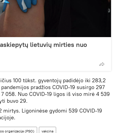
paskiepytų lietuvių mirties nuo
s
ičius 100 tūkst. gyventojų padidėjo iki 283,2
uo pandemijos pradžios COVID-19 susirgo 297
 7 058. Nuo COVID-19 ligos iš viso mirė 4 539
yti buvo 29.
2 mirtys. Ligoninėse gydomi 539 COVID-19
cijoje.
tos organizacija (PSO)
vakcina