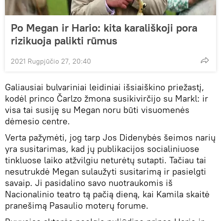
Po Megan ir Hario: kita karališkoji pora
rizikuoja palikti rūmus
2021 Rugpjūčio 27, 20:40
Galiausiai bulvariniai leidiniai išsiaiškino priežastį,
kodėl princo Čarlzo žmona susikivirčijo su Markl: ir
visa tai susiję su Megan noru būti visuomenės
dėmesio centre.
Verta pažymėti, jog tarp Jos Didenybės šeimos narių
yra susitarimas, kad jų publikacijos socialiniuose
tinkluose laiko atžvilgiu neturėtų sutapti. Tačiau tai
nesutrukdė Megan sulaužyti susitarimą ir pasielgti
savaip. Ji pasidalino savo nuotraukomis iš
Nacionalinio teatro tą pačią dieną, kai Kamila skaitė
pranešimą Pasaulio moterų forume.