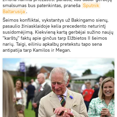
smalsumas bus patenkintas, praneša
Sputnik 
Baltarusija
.
Šeimos konfliktai, vykstantys už Bakingamo sienų,
pasaulio žiniasklaidoje kelia precedento neturintį
susidomėjimą. Kiekvieną kartą gerbėjai sužino naujų
"karštų" faktų apie ginčus tarp Elžbietos II šeimos
narių. Taigi, eiliniu apkalbų pretekstu tapo sena
antipatija tarp Kamilos ir Megan.