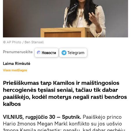
© AP Photo / Ben Stansall
Prenumeruokite
Laima Rimkutė
Visos medžiagos
Priešiškumas tarp Kamilos ir maištingosios
hercogienės tęsiasi seniai, tačiau tik dabar
paaiškėjo, kodėl moterys negali rasti bendros
kalbos
VILNIUS, rugpjūčio 30 — Sputnik.
Paaiškėjo princo
Hario žmonos Megan Markl konflikto su jos uošvio
žmona Kamila priežastis: panašu, kad dabar gerbėjų