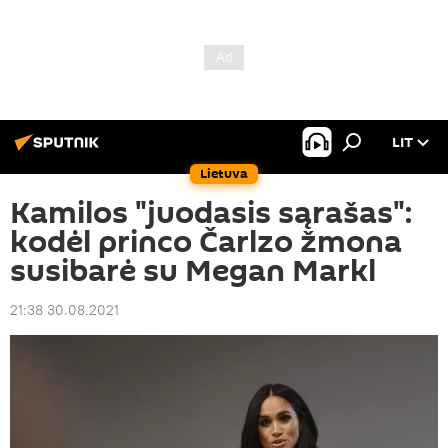
LIT
Lietuva
Kamilos "juodasis sąrašas":
kodėl princo Čarlzo žmona
susibarė su Megan Markl
21:38 30.08.2021