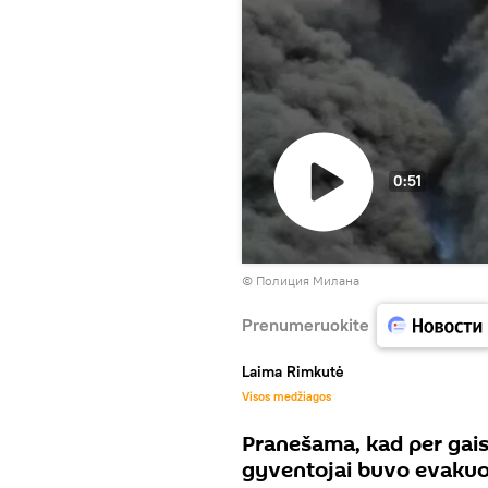
0:51
Paleisti
© Полиция Милана
vaizdo
įrašą
Prenumeruokite
Laima Rimkutė
Visos medžiagos
Pranešama, kad per gais
gyventojai buvo evakuo