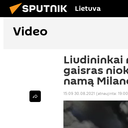
Lietuva
Video
Liudininkai 
gaisras nio
namą Milan
15:09 30.08.2021
(atnaujinta:
19:00