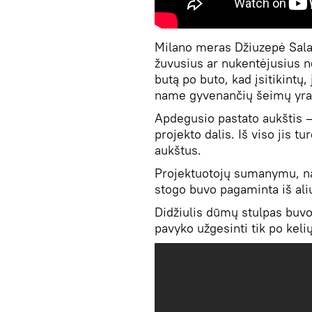
Milano meras Džiuzepė Sala
žuvusius ar nukentėjusius ne
butą po buto, kad įsitikintų
name gyvenančių šeimų yra 
Apdegusio pastato aukštis —
projekto dalis. Iš viso jis 
aukštus.
Projektuotojų sumanymu, nam
stogo buvo pagaminta iš aliu
Didžiulis dūmų stulpas buvo
pavyko užgesinti tik po keli