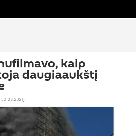
nufilmavo, kaip
koja daugiaaukštį
e
 30.08.2021
)