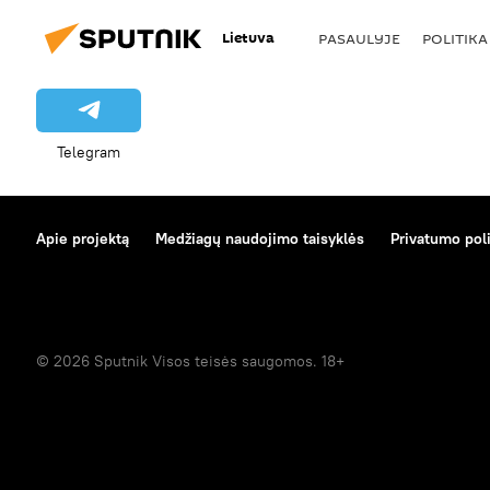
Lietuva
PASAULYJE
POLITIKA
Telegram
Apie projektą
Medžiagų naudojimo taisyklės
Privatumo poli
© 2026 Sputnik Visos teisės saugomos. 18+