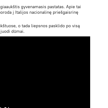
giaaukštis gyvenamasis pastatas. Apie tai
uoroda į Italijos nacionalinę priešgaisrinę
ukštuose, o tada liepsnos pasklido po visą
i juodi dūmai.