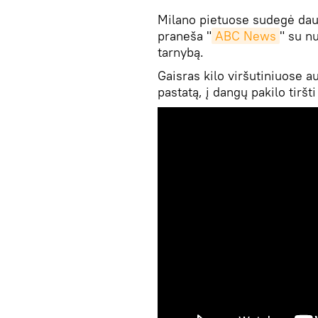
Milano pietuose sudegė dau
praneša "
ABC News
" su n
tarnybą.
Gaisras kilo viršutiniuose a
pastatą, į dangų pakilo tiršt