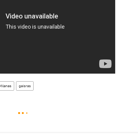
Milanas
gaisras