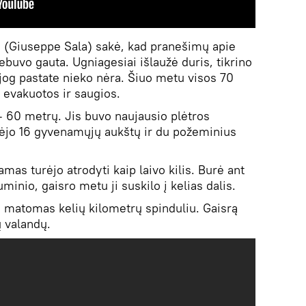
 (Giuseppe Sala) sakė, kad pranešimų apie
buvo gauta. Ugniagesiai išlaužė duris, tikrino
, jog pastate nieko nėra. Šiuo metu visos 70
evakuotos ir saugios.
 60 metrų. Jis buvo naujausio plėtros
turėjo 16 gyvenamųjų aukštų ir du požeminius
as turėjo atrodyti kaip laivo kilis. Burė ant
minio, gaisro metu ji suskilo į kelias dalis.
 matomas kelių kilometrų spinduliu. Gaisrą
ų valandų.