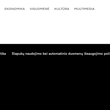
EKONOMIKA
VISUOMENĖ
KULTŪRA
MULTIMEDIA
tika
Slapukų naudojimo bei automatinio duomenų išsaugojimo poli