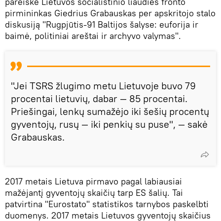
pareiškė Lietuvos socialistinio liaudies fronto
pirmininkas Giedrius Grabauskas per apskritojo stalo
diskusiją "Rugpjūtis-91 Baltijos šalyse: euforija ir
baimė, politiniai areštai ir archyvo valymas".
"Jei TSRS žlugimo metu Lietuvoje buvo 79
procentai lietuvių, dabar — 85 procentai.
Priešingai, lenkų sumažėjo iki šešių procentų
gyventojų, rusų — iki penkių su puse", — sakė
Grabauskas.
2017 metais Lietuva pirmavo pagal labiausiai
mažėjantį gyventojų skaičių tarp ES šalių. Tai
patvirtina "Eurostato" statistikos tarnybos paskelbti
duomenys. 2017 metais Lietuvos gyventojų skaičius