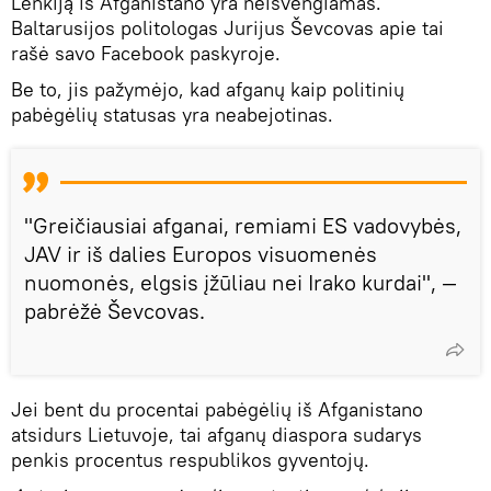
Lenkiją iš Afganistano yra neišvengiamas.
Baltarusijos politologas Jurijus Ševcovas apie tai
rašė savo Facebook paskyroje.
Be to, jis pažymėjo, kad afganų kaip politinių
pabėgėlių statusas yra neabejotinas.
"Greičiausiai afganai, remiami ES vadovybės,
JAV ir iš dalies Europos visuomenės
nuomonės, elgsis įžūliau nei Irako kurdai", —
pabrėžė Ševcovas.
Jei bent du procentai pabėgėlių iš Afganistano
atsidurs Lietuvoje, tai afganų diaspora sudarys
penkis procentus respublikos gyventojų.