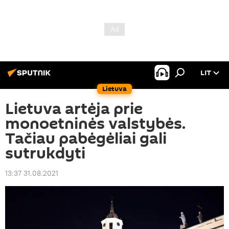
LIT
Lietuva
Lietuva artėja prie
monoetninės valstybės.
Tačiau pabėgėliai gali
sutrukdyti
13:37 31.08.2021