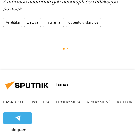
Autoriaus nuomonė gali nesutapti su redakcijos
pozicija.
Analitika
Lietuva
migrantai
gyventojų skaičius
Lietuva
PASAULYJE
POLITIKA
EKONOMIKA
VISUOMENĖ
KULTŪR
Telegram