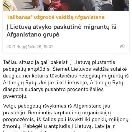
Talibanas* užgrobė valdžią Afganistane
Į Lietuvą atvyko paskutinė migrantų iš
Afganistano grupė
2021 Rugpjūčio 26, 19:02
Tačiau situaciją gali pakeisti į Lietuvą plūstantis
pabėgėlių antplūdis. Šiemet Lietuvos valdžia sulaikė
daugiau nei keturis tūkstančius nelegalių migrantų iš
Artimųjų Rytų. Jei jie liks Lietuvoje, Artimųjų Rytų
diaspora sudarys pusantro procento šalies
gyventojų.
Vėlgi, pabėgėlių išvykimas iš Afganistano jau
prasidėjo. Remiantis tarptautinių organizacijų
prognozėmis, iš šalies gali išvykti iki penkių milijonų
žmonių. Pabėgėlių antplūdis į Lietuvą, Latviją ir