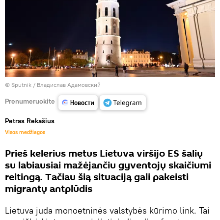
© Sputnik / Владислав Адамовский
Prenumeruokite
Petras Rekašius
Visos medžiagos
Prieš kelerius metus Lietuva viršijo ES šalių
su labiausiai mažėjančiu gyventojų skaičiumi
reitingą. Tačiau šią situaciją gali pakeisti
migrantų antplūdis
Lietuva juda monoetninės valstybės kūrimo link. Tai