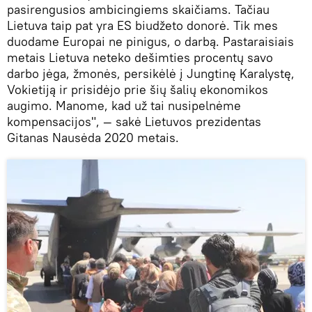
pasirengusios ambicingiems skaičiams. Tačiau
Lietuva taip pat yra ES biudžeto donorė. Tik mes
duodame Europai ne pinigus, o darbą. Pastaraisiais
metais Lietuva neteko dešimties procentų savo
darbo jėga, žmonės, persikėlė į Jungtinę Karalystę,
Vokietiją ir prisidėjo prie šių šalių ekonomikos
augimo. Manome, kad už tai nusipelnėme
kompensacijos", — sakė Lietuvos prezidentas
Gitanas Nausėda 2020 metais.