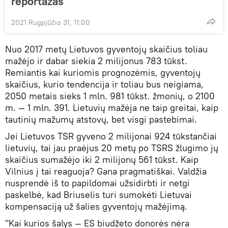
reportažas
2021 Rugpjūčio 31, 11:00
Nuo 2017 metų Lietuvos gyventojų skaičius toliau
mažėjo ir dabar siekia 2 milijonus 783 tūkst.
Remiantis kai kuriomis prognozėmis, gyventojų
skaičius, kurio tendencija ir toliau bus neigiama,
2050 metais sieks 1 mln. 981 tūkst. žmonių, o 2100
m. — 1 mln. 391. Lietuvių mažėja ne taip greitai, kaip
tautinių mažumų atstovų, bet visgi pastebimai.
Jei Lietuvos TSR gyveno 2 milijonai 924 tūkstančiai
lietuvių, tai jau praėjus 20 metų po TSRS žlugimo jų
skaičius sumažėjo iki 2 milijonų 561 tūkst. Kaip
Vilnius į tai reaguoja? Gana pragmatiškai. Valdžia
nusprendė iš to papildomai užsidirbti ir netgi
paskelbė, kad Briuselis turi sumokėti Lietuvai
kompensaciją už šalies gyventojų mažėjimą.
"Kai kurios šalys — ES biudžeto donorės nėra