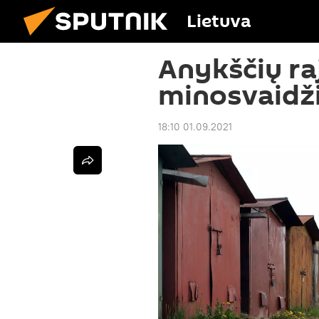
Lietuva
Anykščių ra
minosvaidž
18:10 01.09.2021