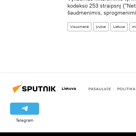
kodekso 253 straipsnį ("Net
šaudmenimis, sprogmenimi
Visuomenė
Įvykiai
Lietuva
m
Lietuva
PASAULYJE
POLITIKA
Telegram