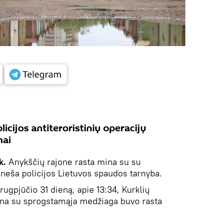
olicijos antiteroristinių operacijų
nai
ik.
Anykščių rajone rasta mina su su
neša policijos Lietuvos spaudos tarnyba.
rugpjūčio 31 dieną, apie 13:34, Kurklių
ina su sprogstamąja medžiaga buvo rasta