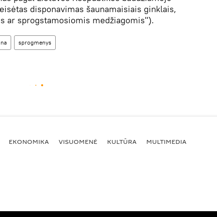
eisėtas disponavimas šaunamaisiais ginklais,
s ar sprogstamosiomis medžiagomis").
ina
sprogmenys
EKONOMIKA
VISUOMENĖ
KULTŪRA
MULTIMEDIA