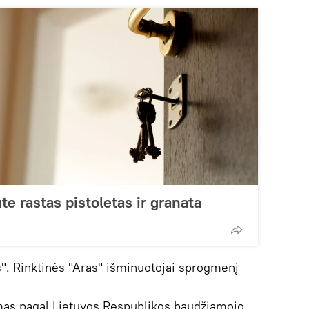
te rastas pistoletas ir granata
". Rinktinės "Aras" išminuotojai sprogmenį
mas pagal Lietuvos Respublikos baudžiamojo