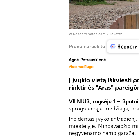
© Depositphotos.com /
Bokstaz
Prenumeruokite
Agnė Petrauskienė
Visos medžiagos
Į įvykio vietą iškviesti p
rinktinės "Aras" pareigū
VILNIUS, rugsėjo 1 — Sputn
sprogstamąja medžiaga, pra
Incidentas įvyko antradienį, 
miestelyje. Minosvaidžio m
negyvenamo namo garaže.