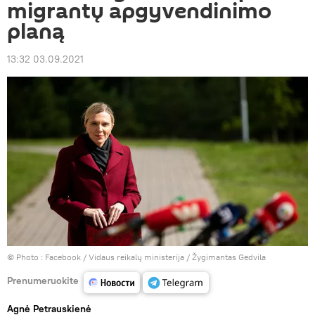
migrantų apgyvendinimo
planą
13:32 03.09.2021
© Photo :
Facebook / Vidaus reikalų ministerija / Žygimantas Gedvila
Prenumeruokite
Agnė Petrauskienė