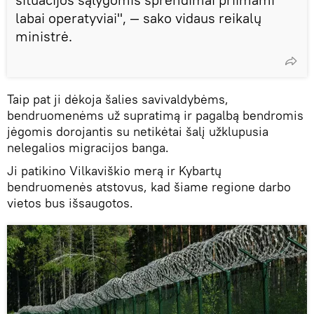
labai operatyviai", — sako vidaus reikalų
ministrė.
Taip pat ji dėkoja šalies savivaldybėms,
bendruomenėms už supratimą ir pagalbą bendromis
jėgomis dorojantis su netikėtai šalį užklupusia
nelegalios migracijos banga.
Ji patikino Vilkaviškio merą ir Kybartų
bendruomenės atstovus, kad šiame regione darbo
vietos bus išsaugotos.