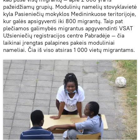
pažeidžiamų grupių. Modulinių namelių stovyklavietė
kyla Pasieniečių mokyklos Medininkuose teritorijoje,
kur galės apsigyventi iki 800 migrantų. Taip pat
plečiamos galimybės migrantus apgyvendinti VSAT
Užsieniečių registracijos centre Pabradėje — čia
laikinai įrengtas palapines pakeis moduliniai
nameliai. Čia iš viso atsiras 1 000 vietų migrantams.