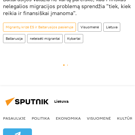
nelegalios migracijos problemą sprendžia "tiek, kiek
reikia ir finansiškai įmanoma".
Migrantų krizė ES ir Baltarusijos pasienyje
Visuomenė
Lietuva
Baltarusija
neteisėti migrantai
Kybartai
Lietuva
PASAULYJE
POLITIKA
EKONOMIKA
VISUOMENĖ
KULTŪR