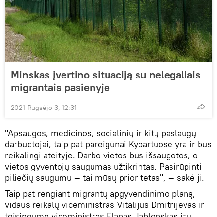
Minskas įvertino situaciją su nelegaliais
migrantais pasienyje
2021 Rugsėjo 3, 12:31
"Apsaugos, medicinos, socialinių ir kitų paslaugų
darbuotojai, taip pat pareigūnai Kybartuose yra ir bus
reikalingi ateityje. Darbo vietos bus išsaugotos, o
vietos gyventojų saugumas užtikrintas. Pasirūpinti
piliečių saugumu — tai mūsų prioritetas", — sakė ji.
Taip pat rengiant migrantų apgyvendinimo planą,
vidaus reikalų viceministras Vitalijus Dmitrijevas ir
teisingumo viceministras Elanas Jablonskas jau