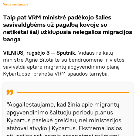
Visos medžiagos
Taip pat VRM ministrė padėkojo šalies
savivaldybėms už pagalbą kovoje su
netikėtai šalį užklupusia nelegalios migracijos
banga
VILNIUS, rugsėjo 3 — Sputnik.
Vidaus reikalų
ministrė Agnė Bilotaitė su bendruomene ir vietos
savivalda aptarė migrantų apgyvendinimo planą
Kybartuose, praneša VRM spaudos tarnyba.
"Apgailestaujame, kad žinia apie migrantų
apgyvendinimo šaltuoju periodu planus
Kybartus pasiekė greičiau, nei ministerijos
atstovai atvyko į Kybartus. Ekstremaliosios
situacijos sąlygomis sprendimai priimami