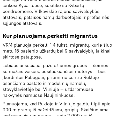
lankėsi Kybartuose, susitiko su Kybartų
bendruomene, Vilkaviškio rajono savivaldybės
atstovais, pataisos namų darbuotojais ir profesinės
sąjungos atstovais.
Kur planuojama perkelti migrantus
VRM planuoja perkelti 1,4 tūkst. migrantų, kurie šiuo
metu 16 pasienio užkardų bei 9 savivaldybių laikinai
skirtose patalpose.
Labiausiai socialiai pažeidžiamos grupės — šeimos
su mažais vaikais, besilaukiančios moterys — bus
įkurdintos Pabėgėlių priėmimo centre Rukloje
esančiame pastate ir modulinių namelių
stovyklavietėje bei Vilniuje — uždaromuose
nakvynės namuose Naujininkuose.
Planuojama, kad Rukloje ir Vilniuje galėtų tilpti apie
900 migrantų iš pažeidžiamų grupių. Skaičiuojama,
kad pusė visų migrantų — apie 2 000 yra iš