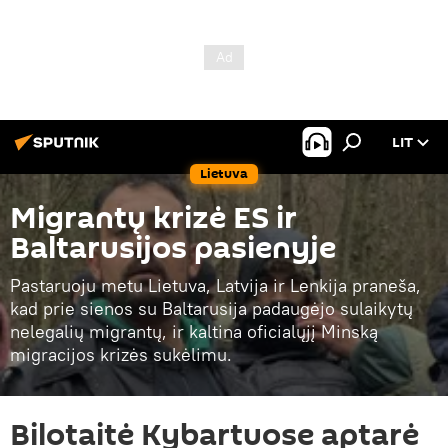
LIT
Lietuva
Migrantų krizė ES ir
Baltarusijos pasienyje
Pastaruoju metu Lietuva, Latvija ir Lenkija praneša,
kad prie sienos su Baltarusija padaugėjo sulaikytų
nelegalių migrantų, ir kaltina oficialųjį Minską
migracijos krizės sukėlimu.
Bilotaitė Kybartuose aptarė