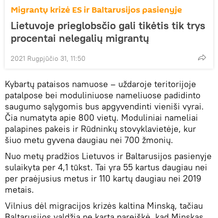
Migrantų krizė ES ir Baltarusijos pasienyje
Lietuvoje prieglobsčio gali tikėtis tik trys
procentai nelegalių migrantų
2021 Rugpjūčio 31, 11:50
Kybartų pataisos namuose – uždaroje teritorijoje
patalpose bei moduliniuose nameliuose padidinto
saugumo sąlygomis bus apgyvendinti vieniši vyrai.
Čia numatyta apie 800 vietų. Moduliniai nameliai
palapines pakeis ir Rūdninkų stovyklavietėje, kur
šiuo metu gyvena daugiau nei 700 žmonių.
Nuo metų pradžios Lietuvos ir Baltarusijos pasienyje
sulaikyta per 4,1 tūkst. Tai yra 55 kartus daugiau nei
per praėjusius metus ir 110 kartų daugiau nei 2019
metais.
Vilnius dėl migracijos krizės kaltina Minską, tačiau
Baltarusijos valdžia ne kartą pareiškė, kad Minskas