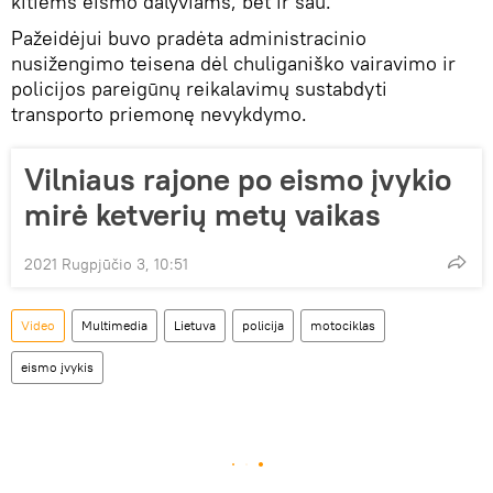
kitiems eismo dalyviams, bet ir sau.
Pažeidėjui buvo pradėta administracinio
nusižengimo teisena dėl chuliganiško vairavimo ir
policijos pareigūnų reikalavimų sustabdyti
transporto priemonę nevykdymo.
Vilniaus rajone po eismo įvykio
mirė ketverių metų vaikas
2021 Rugpjūčio 3, 10:51
Video
Multimedia
Lietuva
policija
motociklas
eismo įvykis