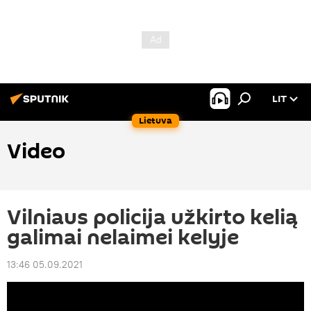
LIT
Lietuva
Video
Vilniaus policija užkirto kelią
galimai nelaimei kelyje
13:46 05.09.2021