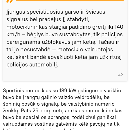
Įjungus specialiuosius garso ir šviesos
signalus bei pradėjus jį stabdyti,
motociklininkas staigiai padidino greitį iki 140
km/h – bėglys buvo sustabdytas, tik policijos
pareigūnams užblokavus jam kelią. Tačiau ir
tai jo nesustabdė — motociklo vairuotojas
keliskart bandė apvažiuoti kelią jam užkirtusį
policijos automobilį.
Sportinis motociklas su 139 kW galingumo varikliu
buvo be įrengtų galinio vaizdo veidrodėlių, be
šoninių posūkio signalų, be valstybinio numerio
ženklų. Pats 29-erių metų amžiaus motociklininkas
buvo be specialios aprangos, todėl chuliganiškai
vairuodamas sostinės gatvėmis kėlė pavojų ne tik