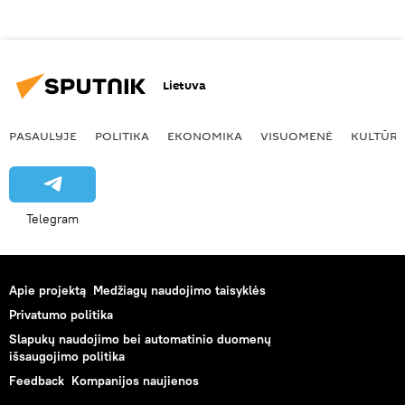
Lietuva
PASAULYJE
POLITIKA
EKONOMIKA
VISUOMENĖ
KULTŪR
Telegram
Apie projektą
Medžiagų naudojimo taisyklės
Privatumo politika
Slapukų naudojimo bei automatinio duomenų
išsaugojimo politika
Feedback
Kompanijos naujienos