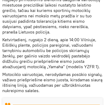
miestuose preciziškai laikosi nustatyto leistino
greičio, tačiau kai kuriems sportinių motociklų
vairuotojams nei mokslo metų pradžia ir su tuo
susijusi padidinta tolerancija kitiems eismo
dalyviams, ypač pėstiesiems, nieko nereiškia,
praneša Lietuvos policija.
Ketvirtadienį, rugsėjo 2 dieną, apie 14:00 Vilniuje,
Eišiškių plente, policijos pareigūnai, važiuodami
tarnybiniu automobiliu be policijos skiriamųjų
ženklų, per galinio vaizdo veidrodėlį pastebėjo
didžiuliu greičiu priešpriešine eismo juosta
atvažiuojantį motociklą „Yamaha“ (modelis YZFR 1).
Motociklo vairuotojas, nerodydamas posūkio signalų,
važiavo priešpriešine eismo juosta, kirsdamas siaurą
ištisinę liniją, važiuodamas per užbrūkšniuotas
nukreipimo saleles.