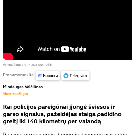
©
YouTube / Vilniaus aps. VPK
Prenumeruokite
Mindaugas Vaičiūnas
Visos medžiagos
Kai policijos pareigūnai įjungė šviesos ir
garso signalus, pažeidėjas staiga padidino
greitį iki 140 kilometrų per valandą
Rugsėjo pirmosiomis dienomis dauguma vairuotojų