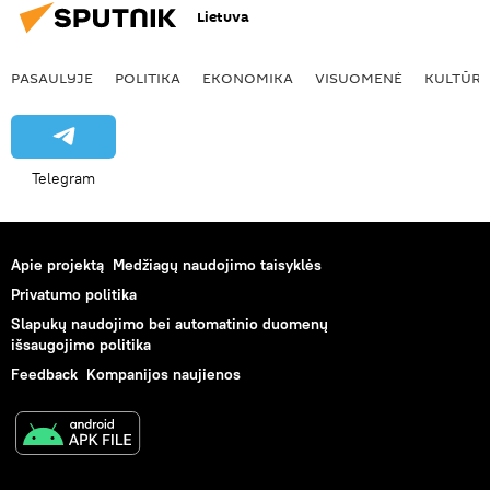
Lietuva
PASAULYJE
POLITIKA
EKONOMIKA
VISUOMENĖ
KULTŪR
Telegram
Apie projektą
Medžiagų naudojimo taisyklės
Privatumo politika
Slapukų naudojimo bei automatinio duomenų
išsaugojimo politika
Feedback
Kompanijos naujienos