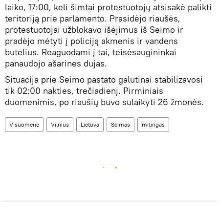
laiko, 17:00, keli šimtai protestuotojų atsisakė palikti
teritoriją prie parlamento. Prasidėjo riaušės,
protestuotojai užblokavo išėjimus iš Seimo ir
pradėjo mėtyti į policiją akmenis ir vandens
butelius. Reaguodami į tai, teisėsaugininkai
panaudojo ašarines dujas.
Situacija prie Seimo pastato galutinai stabilizavosi
tik 02:00 nakties, trečiadienį. Pirminiais
duomenimis, po riaušių buvo sulaikyti 26 žmonės.
Visuomenė
Vilnius
Lietuva
Seimas
mitingas