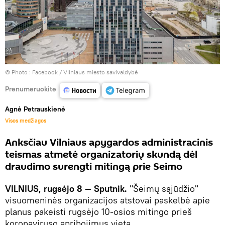
© Photo :
Facebook / Vilniaus miesto savivaldybė
Prenumeruokite
Agnė Petrauskienė
Visos medžiagos
Anksčiau Vilniaus apygardos administracinis
teismas atmetė organizatorių skundą dėl
draudimo surengti mitingą prie Seimo
VILNIUS, rugsėjo 8 — Sputnik.
"Šeimų sąjūdžio"
visuomeninės organizacijos atstovai paskelbė apie
planus pakeisti rugsėjo 10-osios mitingo prieš
koronaviruso apribojimus vietą.