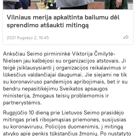
Vilniaus merija apkaltinta bailumu dėl
sprendimo atšaukti mitingą
2021 Rugsėjo 2, 16:45
Anksčiau Seimo pirmininkė Viktorija Čmilytė-
Nielsen jau kalbėjosi su organizacijos atstovais. Ji
teigė įsiklausysianti į organizacijos reikalavimus ir
lūkesčius valdančiajai daugumai. Jie siejami ne tik
su koronaviruso pandemijos apribojimais, bet ir su
bendru nepasitikėjimu Sveikatos apsaugos
ministerija, žmogaus teisių problemomis ir
partnerystėmis.
Rugpjūčio 10 dieną prie Lietuvos Seimo prasidėjo
mitingas prieš ribojamąsias priemones, susijusias
su koronavirusu. Policijos duomenimis, į mitingą
atvyko apie penkis tūkstančius žmonių. Po nustatyto