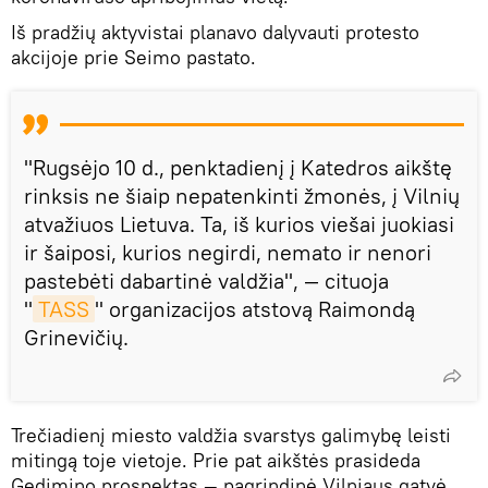
Iš pradžių aktyvistai planavo dalyvauti protesto
akcijoje prie Seimo pastato.
"Rugsėjo 10 d., penktadienį į Katedros aikštę
rinksis ne šiaip nepatenkinti žmonės, į Vilnių
atvažiuos Lietuva. Ta, iš kurios viešai juokiasi
ir šaiposi, kurios negirdi, nemato ir nenori
pastebėti dabartinė valdžia", — cituoja
"
TASS
" organizacijos atstovą Raimondą
Grinevičių.
Trečiadienį miesto valdžia svarstys galimybę leisti
mitingą toje vietoje. Prie pat aikštės prasideda
Gedimino prospektas — pagrindinė Vilniaus gatvė,