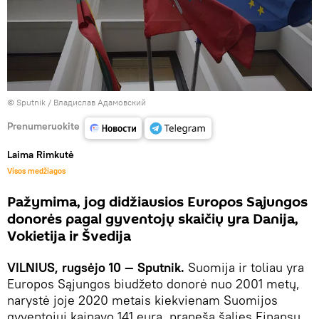
© Sputnik / Владислав Адамовский
Prenumeruokite
Laima Rimkutė
Visos medžiagos
Pažymima, jog didžiausios Europos Sąjungos
donorės pagal gyventojų skaičių yra Danija,
Vokietija ir Švedija
VILNIUS, rugsėjo 10 — Sputnik.
Suomija ir toliau yra
Europos Sąjungos biudžeto donorė nuo 2001 metų,
narystė joje 2020 metais kiekvienam Suomijos
gyventojui kainavo 141 eurą, praneša šalies Finansų