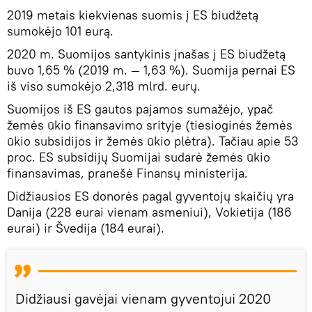
2019 metais kiekvienas suomis į ES biudžetą
sumokėjo 101 eurą.
2020 m. Suomijos santykinis įnašas į ES biudžetą
buvo 1,65 % (2019 m. — 1,63 %). Suomija pernai ES
iš viso sumokėjo 2,318 mlrd. eurų.
Suomijos iš ES gautos pajamos sumažėjo, ypač
žemės ūkio finansavimo srityje (tiesioginės žemės
ūkio subsidijos ir žemės ūkio plėtra). Tačiau apie 53
proc. ES subsidijų Suomijai sudarė žemės ūkio
finansavimas, pranešė Finansų ministerija.
Didžiausios ES donorės pagal gyventojų skaičių yra
Danija (228 eurai vienam asmeniui), Vokietija (186
eurai) ir Švedija (184 eurai).
Didžiausi gavėjai vienam gyventojui 2020