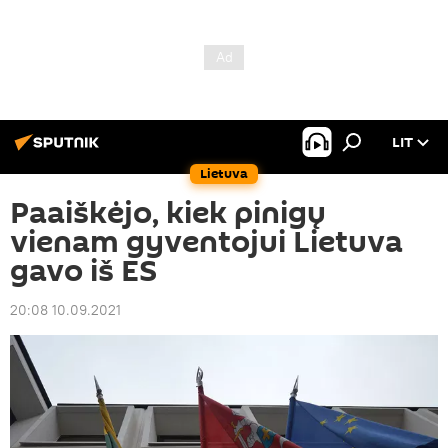
LIT
Lietuva
Paaiškėjo, kiek pinigų
vienam gyventojui Lietuva
gavo iš ES
20:08 10.09.2021