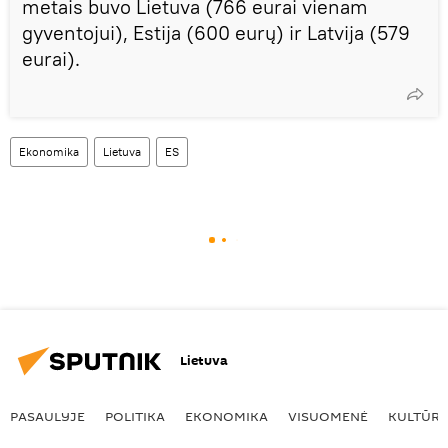
metais buvo Lietuva (766 eurai vienam
gyventojui), Estija (600 eurų) ir Latvija (579
eurai).
Ekonomika
Lietuva
ES
Lietuva
PASAULYJE
POLITIKA
EKONOMIKA
VISUOMENĖ
KULTŪR