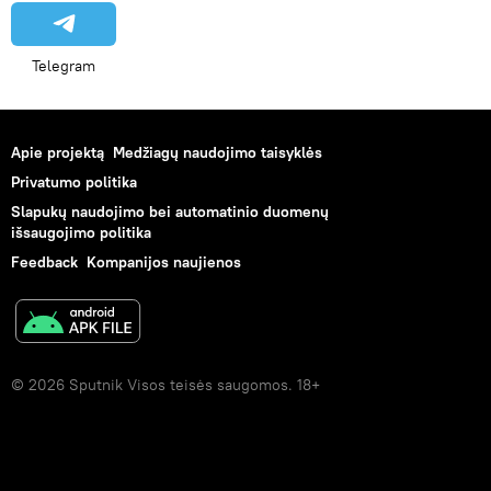
Telegram
Apie projektą
Medžiagų naudojimo taisyklės
Privatumo politika
Slapukų naudojimo bei automatinio duomenų
išsaugojimo politika
Feedback
Kompanijos naujienos
© 2026 Sputnik Visos teisės saugomos. 18+