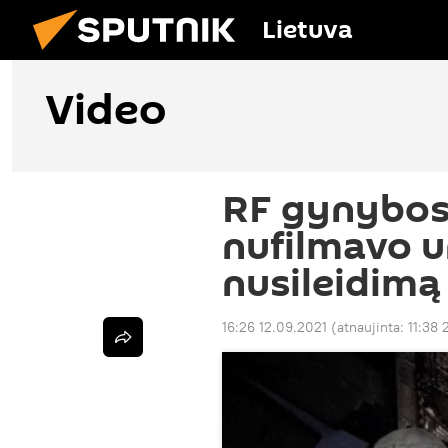
Lietuva
Video
RF gynybos 
nufilmavo u
nusileidimą
16:26 12.09.2021
(atnaujinta:
11:38 