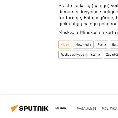
Praktiniai karių (pajėgų) v
dienomis devyniose poligon
teritorijoje, Baltijos jūroje
ginkluotųjų pajėgų poligonu
Maskva ir Minskas ne kartą 
Video
Multimedia
Rusija
Balt
Rusijos gynybos ministerija
Zapad-2
Lietuva
PASAULYJE
POLITIKA