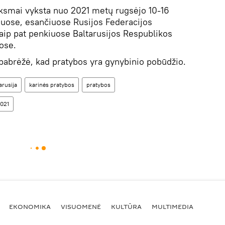
eiksmai vyksta nuo 2021 metų rugsėjo 10-16
uose, esančiuose Rusijos Federacijos
, taip pat penkiuose Baltarusijos Respublikos
ose.
pabrėžė, kad pratybos yra gynybinio pobūdžio.
arusija
karinės pratybos
pratybos
021
EKONOMIKA
VISUOMENĖ
KULTŪRA
MULTIMEDIA