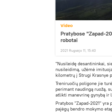
Video
Pratybose "Zapad-202
robotai
2021 Rugsėjo 11, 15:40
"Nusileidę desantininkai, si
nusileidimą, užėmė imituoj
kilometrų į Strugi Krasnye
Treniruočių poligone jie tur
perimant naudingą ruožą, sun
atlikti manevrinę gynybą ir 
Pratybos "Zapad-2021" yra p
pajėgų bendro mokymo eta