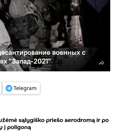
десантирование военных с
ях "Запад-2021"
 užėmė sąlygiško priešo aerodromą ir po
ų į poligoną