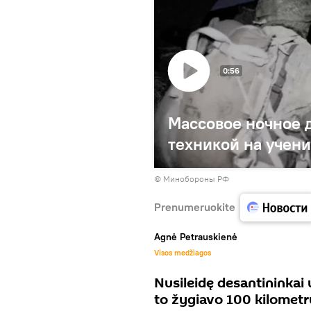
0:56
Массовое ночное 
техникой на учени
© Минобороны РФ
Prenumeruokite
Agnė Petrauskienė
Visos medžiagos
Nusileidę desantininkai
to žygiavo 100 kilometr