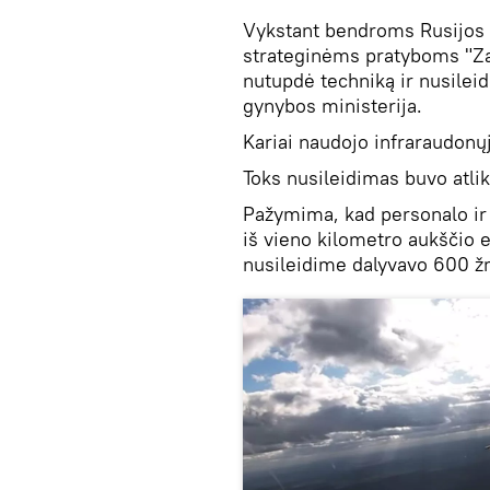
Vykstant bendroms Rusijos i
strateginėms pratyboms "Zap
nutupdė techniką ir nusilei
gynybos ministerija.
Kariai naudojo infraraudonų
Toks nusileidimas buvo atlik
Pažymima, kad personalo ir
iš vieno kilometro aukščio 
nusileidime dalyvavo 600 žm