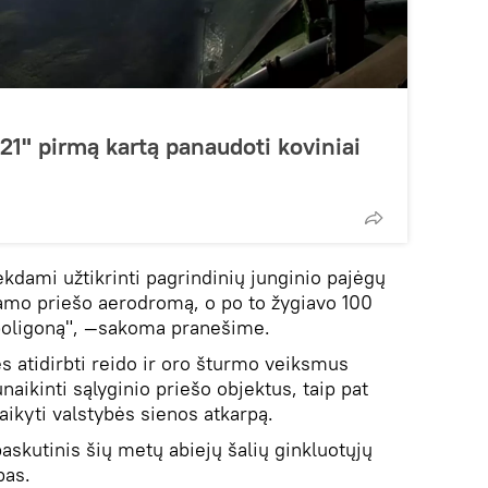
1" pirmą kartą panaudoti koviniai
ekdami užtikrinti pagrindinių junginio pajėgų
amo priešo aerodromą, o po to žygiavo 100
 poligoną", —sakoma pranešime.
ės atidirbti reido ir oro šturmo veiksmus
aikinti sąlyginio priešo objektus, taip pat
laikyti valstybės sienos atkarpą.
askutinis šių metų abiejų šalių ginkluotųjų
pas.