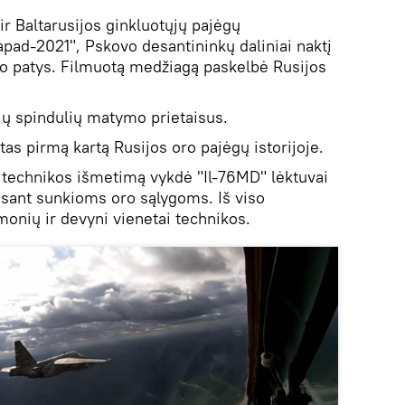
r Baltarusijos ginkluotųjų pajėgų
ad-2021", Pskovo desantininkų daliniai naktį
do patys. Filmuotą medžiagą paskelbė Rusijos
jų spindulių matymo prietaisus.
tas pirmą kartą Rusijos oro pajėgų istorijoje.
 technikos išmetimą vykdė "Il-76MD" lėktuvai
esant sunkioms oro sąlygoms. Iš viso
onių ir devyni vienetai technikos.