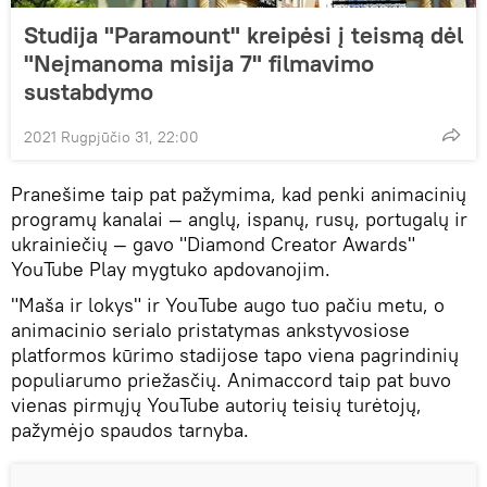
Studija "Paramount" kreipėsi į teismą dėl
"Neįmanoma misija 7" filmavimo
sustabdymo
2021 Rugpjūčio 31, 22:00
Pranešime taip pat pažymima, kad penki animacinių
programų kanalai — anglų, ispanų, rusų, portugalų ir
ukrainiečių — gavo "Diamond Creator Awards"
YouTube Play mygtuko apdovanojim.
"Maša ir lokys" ir YouTube augo tuo pačiu metu, o
animacinio serialo pristatymas ankstyvosiose
platformos kūrimo stadijose tapo viena pagrindinių
populiarumo priežasčių. Animaccord taip pat buvo
vienas pirmųjų YouTube autorių teisių turėtojų,
pažymėjo spaudos tarnyba.