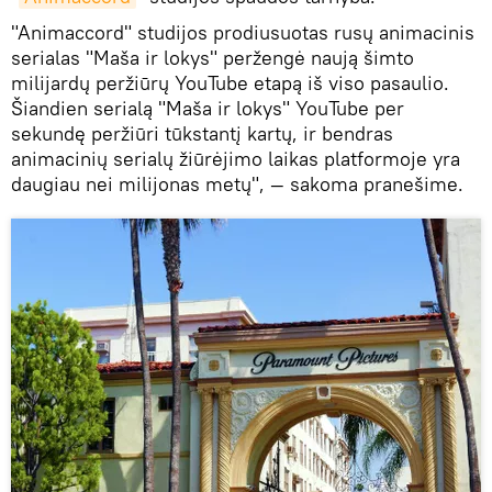
"Animaccord" studijos prodiusuotas rusų animacinis
serialas "Maša ir lokys" peržengė naują šimto
milijardų peržiūrų YouTube etapą iš viso pasaulio.
Šiandien serialą "Maša ir lokys" YouTube per
sekundę peržiūri tūkstantį kartų, ir bendras
animacinių serialų žiūrėjimo laikas platformoje yra
daugiau nei milijonas metų", — sakoma pranešime.