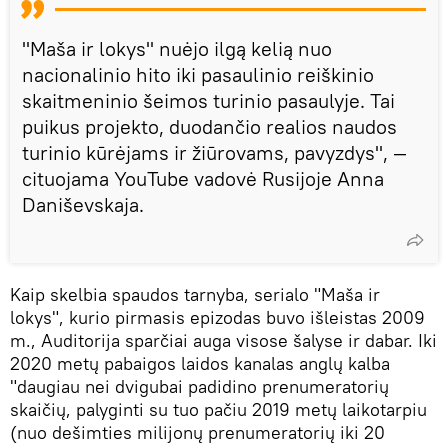
"Maša ir lokys" nuėjo ilgą kelią nuo
nacionalinio hito iki pasaulinio reiškinio
skaitmeninio šeimos turinio pasaulyje. Tai
puikus projekto, duodančio realios naudos
turinio kūrėjams ir žiūrovams, pavyzdys", —
cituojama YouTube vadovė Rusijoje Anna
Daniševskaja.
Kaip skelbia spaudos tarnyba, serialo "Maša ir
lokys", kurio pirmasis epizodas buvo išleistas 2009
m., Auditorija sparčiai auga visose šalyse ir dabar. Iki
2020 metų pabaigos laidos kanalas anglų kalba
"daugiau nei dvigubai padidino prenumeratorių
skaičių, palyginti su tuo pačiu 2019 metų laikotarpiu
(nuo dešimties milijonų prenumeratorių iki 20