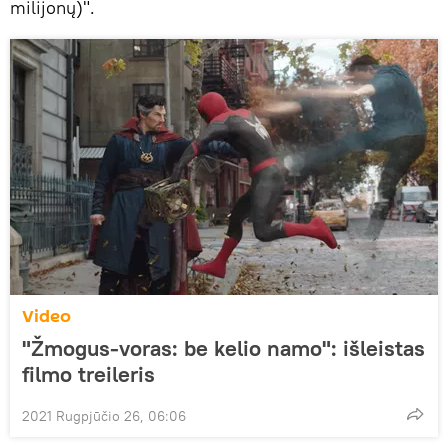
milijonų)".
Video
"Žmogus-voras: be kelio namo": išleistas
filmo treileris
2021 Rugpjūčio 26, 06:06