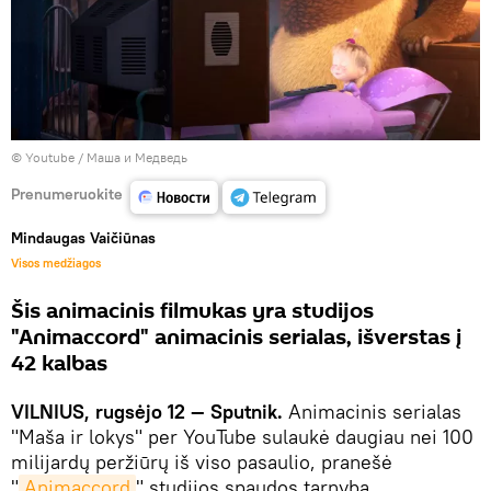
©
Youtube / Маша и Медведь
Prenumeruokite
Mindaugas Vaičiūnas
Visos medžiagos
Šis animacinis filmukas yra studijos
"Animaccord" animacinis serialas, išverstas į
42 kalbas
VILNIUS, rugsėjo 12 — Sputnik.
Animacinis serialas
"Maša ir lokys" per YouTube sulaukė daugiau nei 100
milijardų peržiūrų iš viso pasaulio, pranešė
"
Animaccord
" studijos spaudos tarnyba.