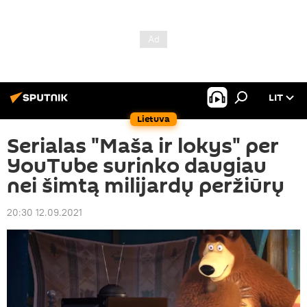
LIT
Lietuva
Serialas "Maša ir lokys" per
YouTube surinko daugiau
nei šimtą milijardų peržiūrų
20:30 12.09.2021