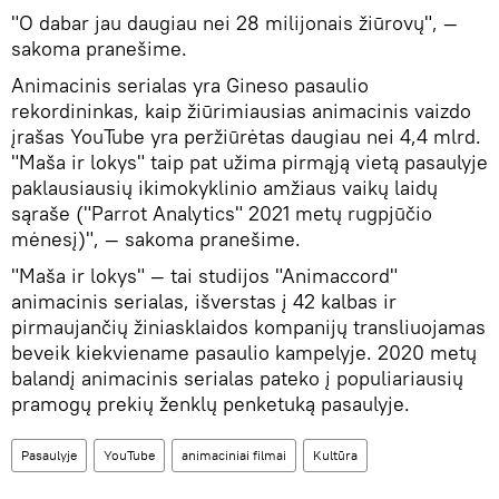
"O dabar jau daugiau nei 28 milijonais žiūrovų", —
sakoma pranešime.
Animacinis serialas yra Gineso pasaulio
rekordininkas, kaip žiūrimiausias animacinis vaizdo
įrašas YouTube yra peržiūrėtas daugiau nei 4,4 mlrd.
"Maša ir lokys" taip pat užima pirmąją vietą pasaulyje
paklausiausių ikimokyklinio amžiaus vaikų laidų
sąraše ("Parrot Analytics" 2021 metų rugpjūčio
mėnesį)", — sakoma pranešime.
"Maša ir lokys" — tai studijos "Animaccord"
animacinis serialas, išverstas į 42 kalbas ir
pirmaujančių žiniasklaidos kompanijų transliuojamas
beveik kiekviename pasaulio kampelyje. 2020 metų
balandį animacinis serialas pateko į populiariausių
pramogų prekių ženklų penketuką pasaulyje.
Pasaulyje
YouTube
animaciniai filmai
Kultūra