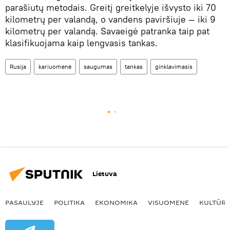
parašiutų metodais. Greitį greitkelyje išvysto iki 70
kilometrų per valandą, o vandens paviršiuje — iki 9
kilometrų per valandą. Savaeigė patranka taip pat
klasifikuojama kaip lengvasis tankas.
Rusija
kariuomenė
saugumas
tankas
ginklavimasis
Lietuva
PASAULYJE
POLITIKA
EKONOMIKA
VISUOMENĖ
KULTŪR