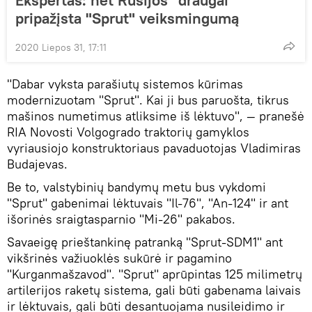
pripažįsta "Sprut" veiksmingumą
2020 Liepos 31, 17:11
"Dabar vyksta parašiutų sistemos kūrimas
modernizuotam "Sprut". Kai ji bus paruošta, tikrus
mašinos numetimus atliksime iš lėktuvo", — pranešė
RIA Novosti Volgogrado traktorių gamyklos
vyriausiojo konstruktoriaus pavaduotojas Vladimiras
Budajevas.
Be to, valstybinių bandymų metu bus vykdomi
"Sprut" gabenimai lėktuvais "Il-76", "An-124" ir ant
išorinės sraigtasparnio "Mi-26" pakabos.
Savaeigę prieštankinę patranką "Sprut-SDM1" ant
vikšrinės važiuoklės sukūrė ir pagamino
"Kurganmašzavod". "Sprut" aprūpintas 125 milimetrų
artilerijos raketų sistema, gali būti gabenama laivais
ir lėktuvais, gali būti desantuojama nusileidimo ir