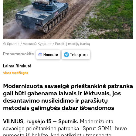
© Sputnik / Алексей Куденко
/
Pereiti į medijų banką
Prenumeruokite
Laima Rimkutė
Visos medžiagos
Modernizuota savaeigė prieštankinė patranka
gali būti gabenama laivais ir lėktuvais, jos
desantavimo nusileidimo ir parašiutų
metodais galimybės dabar išbandomos
VILNIUS, rugsėjo 15 — Sputnik.
Modernizuota
savaeigė prieštankinė patranka "Sprut-SDM1" buvo
numesta iš bokšto, kad patikrintų transporto