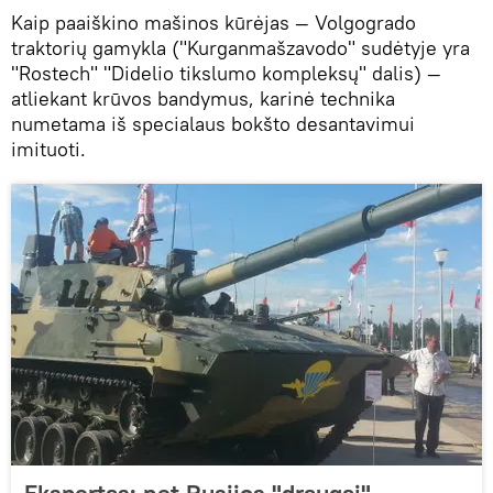
Kaip paaiškino mašinos kūrėjas — Volgogrado
traktorių gamykla ("Kurganmašzavodo" sudėtyje yra
"Rostech" "Didelio tikslumo kompleksų" dalis) —
atliekant krūvos bandymus, karinė technika
numetama iš specialaus bokšto desantavimui
imituoti.
Ekspertas: net Rusijos "draugai"