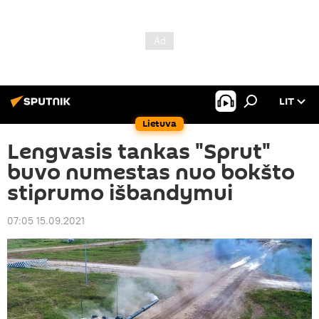
LIT
Lietuva
Lengvasis tankas "Sprut"
buvo numestas nuo bokšto
stiprumo išbandymui
07:05 15.09.2021