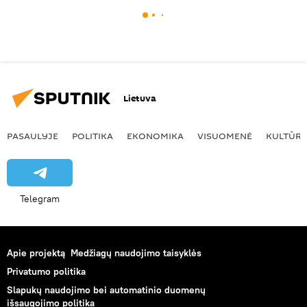
Lietuva
PASAULYJE
POLITIKA
EKONOMIKA
VISUOMENĖ
KULTŪR
Telegram
Apie projektą
Medžiagų naudojimo taisyklės
Privatumo politika
Slapukų naudojimo bei automatinio duomenų
išsaugojimo politika