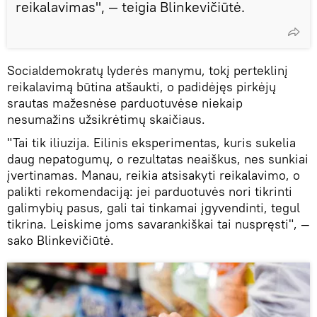
reikalavimas", — teigia Blinkevičiūtė.
Socialdemokratų lyderės manymu, tokį perteklinį
reikalavimą būtina atšaukti, o padidėjęs pirkėjų
srautas mažesnėse parduotuvėse niekaip
nesumažins užsikrėtimų skaičiaus.
"Tai tik iliuzija. Eilinis eksperimentas, kuris sukelia
daug nepatogumų, o rezultatas neaiškus, nes sunkiai
įvertinamas. Manau, reikia atsisakyti reikalavimo, o
palikti rekomendaciją: jei parduotuvės nori tikrinti
galimybių pasus, gali tai tinkamai įgyvendinti, tegul
tikrina. Leiskime joms savarankiškai tai nuspręsti", —
sako Blinkevičiūtė.