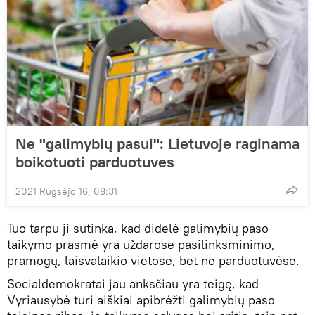
Ne "galimybių pasui": Lietuvoje raginama
boikotuoti parduotuves
2021 Rugsėjo 16, 08:31
Tuo tarpu ji sutinka, kad didelė galimybių paso
taikymo prasmė yra uždarose pasilinksminimo,
pramogų, laisvalaikio vietose, bet ne parduotuvėse.
Socialdemokratai jau anksčiau yra teigę, kad
Vyriausybė turi aiškiai apibrėžti galimybių paso