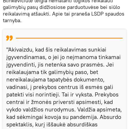
Blinkevičiūtė teigia nematanti logikos reikalauti
galimybių pasų didžiosiose parduotuvėse bei siūlo
reikalavimą atšaukti. Apie tai praneša LSDP spaudos
tarnyba.
"Akivaizdu, kad šis reikalavimas sunkiai
įgyvendinamas, o jei jo neįmanoma tinkamai
įgyvendinti, jis netenka savo prasmės. Jei
reikalaujama tik galimybių paso, bet
nereikalaujama tapatybės dokumento,
vadinasi, į prekybos centrus iš esmės gali
patekti visi norintieji. Tai ir vyksta. Prekybos
centrai ir žmonės priversti apsimesti, kad
vykdo valdžios nurodymus. Valdžia apsimeta,
kad sėkmingai kovoja su pandemija. Absurdo
spektaklis, kurį iššaukė absurdiškas