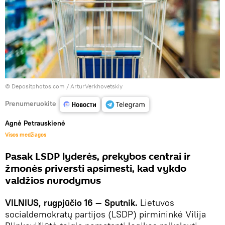
© Depositphotos.com / ArturVerkhovetskiy
Prenumeruokite
Agnė Petrauskienė
Visos medžiagos
Pasak LSDP lyderės, prekybos centrai ir
žmonės priversti apsimesti, kad vykdo
valdžios nurodymus
VILNIUS, rugpjūčio 16 — Sputnik.
Lietuvos
socialdemokratų partijos (LSDP) pirmininkė Vilija