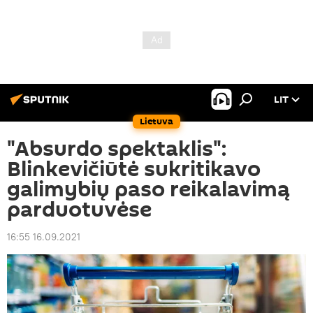
LIT
Lietuva
"Absurdo spektaklis":
Blinkevičiūtė sukritikavo
galimybių paso reikalavimą
parduotuvėse
16:55 16.09.2021