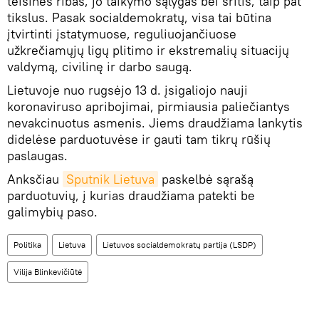
teisines ribas, jo taikymo sąlygas bei sritis, taip pat
tikslus. Pasak socialdemokratų, visa tai būtina
įtvirtinti įstatymuose, reguliuojančiuose
užkrečiamųjų ligų plitimo ir ekstremalių situacijų
valdymą, civilinę ir darbo saugą.
Lietuvoje nuo rugsėjo 13 d. įsigaliojo nauji
koronaviruso apribojimai, pirmiausia paliečiantys
nevakcinuotus asmenis. Jiems draudžiama lankytis
didelėse parduotuvėse ir gauti tam tikrų rūšių
paslaugas.
Anksčiau
Sputnik Lietuva
paskelbė sąrašą
parduotuvių, į kurias draudžiama patekti be
galimybių paso.
Politika
Lietuva
Lietuvos socialdemokratų partija (LSDP)
Vilija Blinkevičiūtė