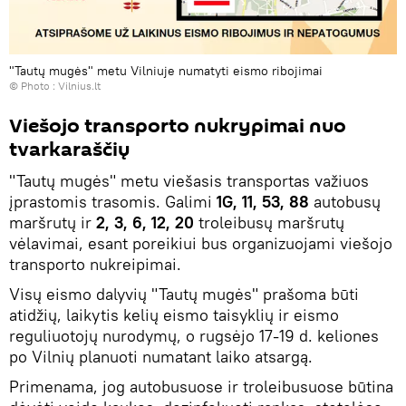
"Tautų mugės" metu Vilniuje numatyti eismo ribojimai
© Photo :
Vilnius.lt
Viešojo transporto nukrypimai nuo
tvarkaraščių
"Tautų mugės" metu viešasis transportas važiuos
įprastomis trasomis. Galimi
1G, 11, 53, 88
autobusų
maršrutų ir
2, 3, 6, 12, 20
troleibusų maršrutų
vėlavimai, esant poreikiui bus organizuojami viešojo
transporto nukreipimai.
Visų eismo dalyvių "Tautų mugės" prašoma būti
atidžių, laikytis kelių eismo taisyklių ir eismo
reguliuotojų nurodymų, o rugsėjo 17-19 d. keliones
po Vilnių planuoti numatant laiko atsargą.
Primenama, jog autobusuose ir troleibusuose būtina