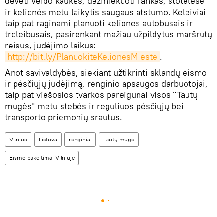
dėvėti veido kaukes, dezinfekuoti rankas, stotelėse
ir kelionės metu laikytis saugaus atstumo. Keleiviai
taip pat raginami planuoti keliones autobusais ir
troleibusais, pasirenkant mažiau užpildytus maršrutų
reisus, judėjimo laikus:
http://bit.ly/PlanuokiteKelionesMieste
.
Anot savivaldybės, siekiant užtikrinti sklandų eismo
ir pėsčiųjų judėjimą, renginio apsaugos darbuotojai,
taip pat viešosios tvarkos pareigūnai visos "Tautų
mugės" metu stebės ir reguliuos pėsčiųjų bei
transporto priemonių srautus.
Vilnius
Lietuva
renginiai
Tautų mugė
Eismo pakeitimai Vilniuje