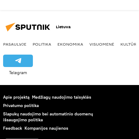
Lietuva
PASAULYJE
POLITIKA
EKONOMIKA
VISUOMENĖ
KULTŪR
Telegram
Apie projektą
Medžiagų naudojimo taisyklės
Privatumo politika
Slapukų naudojimo bei automatinio duomenų
išsaugojimo politika
Feedback
Kompanijos naujienos