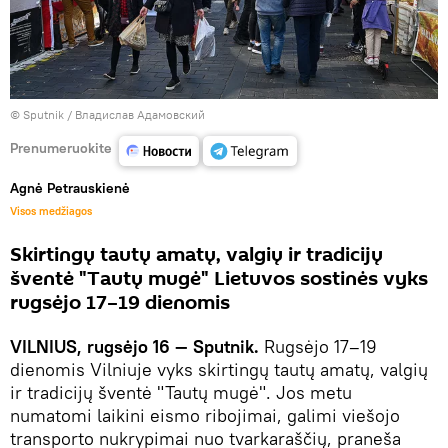
© Sputnik / Владислав Адамовский
Prenumeruokite
Agnė Petrauskienė
Visos medžiagos
Skirtingų tautų amatų, valgių ir tradicijų
šventė "Tautų mugė" Lietuvos sostinės vyks
rugsėjo 17–19 dienomis
VILNIUS, rugsėjo 16 — Sputnik.
Rugsėjo 17–19
dienomis Vilniuje vyks skirtingų tautų amatų, valgių
ir tradicijų šventė "Tautų mugė". Jos metu
numatomi laikini eismo ribojimai, galimi viešojo
transporto nukrypimai nuo tvarkaraščių, praneša