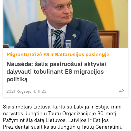
Migrantų krizė ES ir Baltarusijos pasienyje
Nausėda: šalis pasiruošusi aktyviai
dalyvauti tobulinant ES migracijos
politiką
2021 Rugsėjo 4, 11:23
Šiais metais Lietuva, kartu su Latvija ir Estija, mini
narystės Jungtinių Tautų Organizacijoje 30-metį.
Pažymint šią datą Lietuvos, Latvijos ir Estijos
Prezidentai susitiks su Jungtinių Tautų Generaliniu