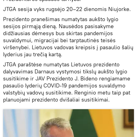
JTGA sesija vyks
rugsėjo 20–22 dienomis Niujorke.
Prezidento pranešimas numatytas aukšto lygio
sesijos pirmąją dieną. Nausėdos pasisakyme
didžiausias dėmesys bus skirtas pandemijos
suvaldymui, migracijai bei tarptautinės teisės
viršenybei. Lietuvos vadovas kreipsis į pasaulio šalių
lyderius jau trečią kartą.
JTGA paraštėse numatytas Lietuvos prezidento
dalyvavimas Darnaus vystymosi tikslų aukšto lygio
susitikime ir JAV Prezidento J. Bideno rengiamame
pasaulio lyderių COVID-19 pandemijos suvaldymo
valstybių vadovų susitikime. Renginio metu taip pat
planuojami prezidento dvišaliai susitikimai.