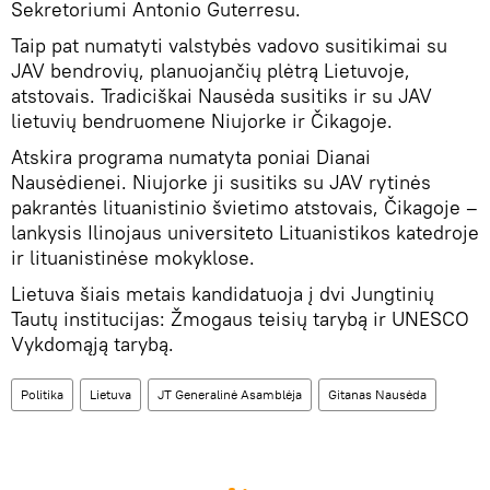
Sekretoriumi Antonio Guterresu.
Taip pat numatyti valstybės vadovo susitikimai su
JAV bendrovių, planuojančių plėtrą Lietuvoje,
atstovais. Tradiciškai Nausėda susitiks ir su JAV
lietuvių bendruomene Niujorke ir Čikagoje.
Atskira programa numatyta poniai Dianai
Nausėdienei. Niujorke ji susitiks su JAV rytinės
pakrantės lituanistinio švietimo atstovais, Čikagoje –
lankysis Ilinojaus universiteto Lituanistikos katedroje
ir lituanistinėse mokyklose.
Lietuva šiais metais kandidatuoja į dvi Jungtinių
Tautų institucijas: Žmogaus teisių tarybą ir UNESCO
Vykdomąją tarybą.
Politika
Lietuva
JT Generalinė Asamblėja
Gitanas Nausėda