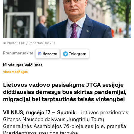
© Photo :
LRP / Robertas Dačkus
Prenumeruokite
Mindaugas Vaičiūnas
Visos medžiagos
Lietuvos vadovo pasisakyme JTGA sesijoje
didžiausias dėmesys bus skirtas pandemijai,
migracijai bei tarptautinės teisės viršenybei
VILNIUS, rugsėjo 17 — Sputnik.
Lietuvos prezidentas
Gitanas Nausėda dalyvaus Jungtinių Tautų
Generalinės Asamblėjos 76-ojoje sesijoje, praneša
Prezidentūros spaudos tarnyba.