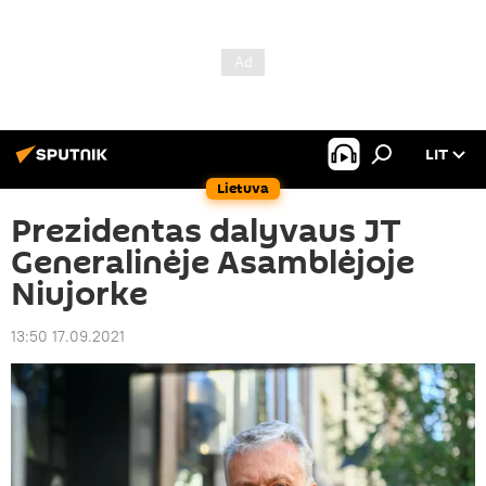
LIT
Lietuva
Prezidentas dalyvaus JT
Generalinėje Asamblėjoje
Niujorke
13:50 17.09.2021