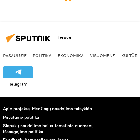
Lietuva
PASAULYJE
POLITIKA
EKONOMIKA
VISUOMENĖ
KULTŪR
Telegram
Apie projektą
Medžiagų naudojimo taisyklės
Privatumo politika
Slapukų naudojimo bei automatinio duomenų
išsaugojimo politika
Feedback
Kompanijos naujienos